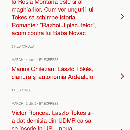
la Rosia Montana este si al
maghiarilor. Cum vor ungurii lui
Tokes sa schimbe istoria
Romaniei: “Razboiul placutelor”,
acum contra lui Baba Novac
6 RESPONSES
MARCH 14, 2012 • BY EXPRESS
Marius Ghilezan: László Tőkés,
cianura şi autonomia Ardealului
1 RESPONSE
MARCH 12, 2012 • BY EXPRESS
Victor Roncea: Laszlo Tokes si-
a dat demisia din UDMR ca sa
se inscrie in USL, noua