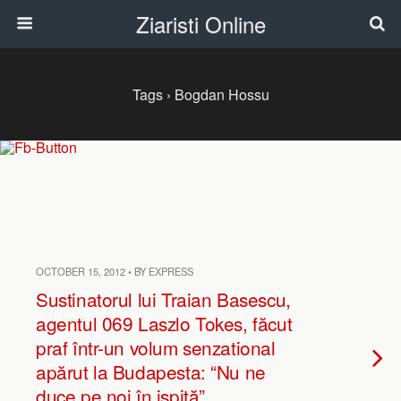
Ziaristi Online
Tags › Bogdan Hossu
OCTOBER 15, 2012 • BY EXPRESS
Sustinatorul lui Traian Basescu,
agentul 069 Laszlo Tokes, făcut
praf într-un volum senzational
apărut la Budapesta: “Nu ne
duce pe noi în ispită”