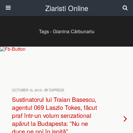
Ziaristi Online
Tags › Gianina Cărbunariu
OCTOBER 15, 2012 • BY EXPRESS
Sustinatorul lui Traian Basescu,
agentul 069 Laszlo Tokes, făcut
praf într-un volum senzational
apărut la Budapesta: “Nu ne
duce pe noi în ispită”