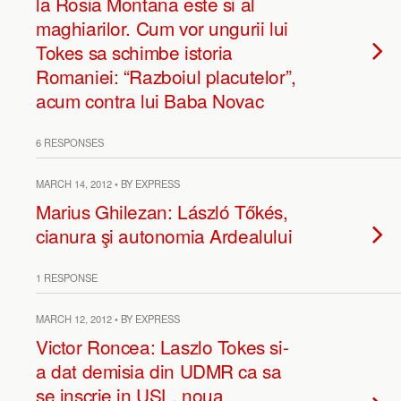
la Rosia Montana este si al
maghiarilor. Cum vor ungurii lui
Tokes sa schimbe istoria
Romaniei: “Razboiul placutelor”,
acum contra lui Baba Novac
6 RESPONSES
MARCH 14, 2012 • BY EXPRESS
Marius Ghilezan: László Tőkés,
cianura şi autonomia Ardealului
1 RESPONSE
MARCH 12, 2012 • BY EXPRESS
Victor Roncea: Laszlo Tokes si-
a dat demisia din UDMR ca sa
se inscrie in USL, noua