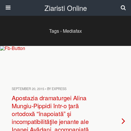
Ziaristi Online
Tags › Mediafax
SEPTEMBER 20, 2015 • BY EXPRESS
Apostazia dramaturgei Alina
Mungiu-Pippidi într-o ţară
ortodoxă “înapoiată” şi
incompatibilităţile jenante ale
Ioanei Avădani, acompaniată