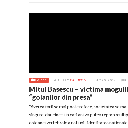
Galerie
AUTHOR:
EXPRESS
-
JULY 20, 2012
8
Mitul Basescu – victima mogulilor
“golanilor din presa”
“Averea tarii se mai poate reface, societatea se mai 
singura, dar cine si in cati ani va putea repara mult
coloanei vertebrale a natiunii, identitatea nationala, 