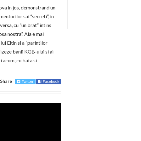
va in jos, demonstrand un
entorilor sai “secreti”, in
versa, cu “un brat” intins
sa nostra”. Aia e mai
ui Eltin si a “parintilor
atizeze banii KGB-ului si ai
i acum, cu bata si
Share
Twitter
Facebook