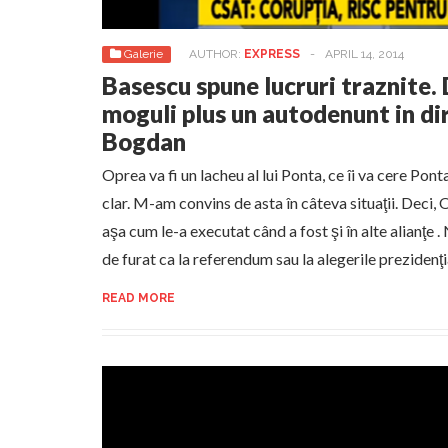
Galerie
AUTHOR:
EXPRESS
-
APRIL 14, 2014
Basescu spune lucruri traznite. 
moguli plus un autodenunt in dir
Bogdan
Oprea va fi un lacheu al lui Ponta, ce îi va cere Ponta
clar. M-am convins de asta în câteva situaţii. Deci,
aşa cum le-a executat când a fost şi în alte alianţe .
de furat ca la referendum sau la alegerile prezidenţ
READ MORE