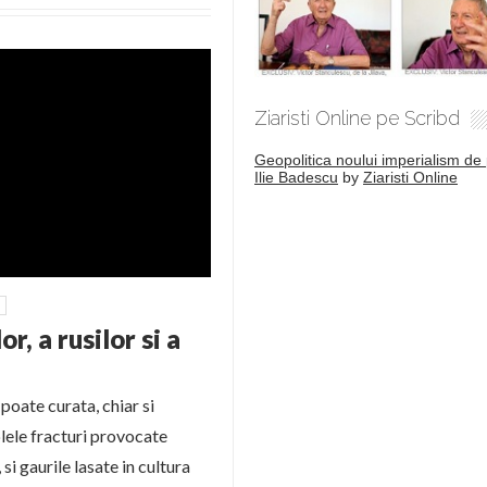
Ziaristi Online pe Scribd
Geopolitica noului imperialism de 
Ilie Badescu
by
Ziaristi Online
, a rusilor si a
poate curata, chiar si
iplele fracturi provocate
si gaurile lasate in cultura