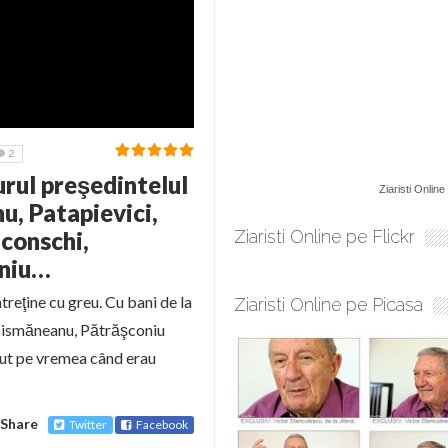
2
urul preşedintelul
Ziaristi Online
u, Patapievici,
conschi,
Ziaristi Online pe Flickr
oniu…
treţine cu greu. Cu bani de la
Ziaristi Online pe Picasa
Tismăneanu, Pătrăşconiu
cut pe vremea când erau
Share
Twitter
Facebook