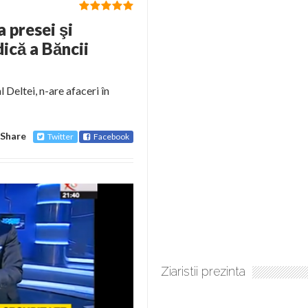
 presei şi
ică a Băncii
 Deltei, n-are afaceri în
Share
Twitter
Facebook
Ziaristii prezinta