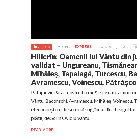
Galerie
AUTHOR:
EXPRESS
-
AUGUST 31, 2012
Hillerin: Oamenii lui Vântu din j
validat – Ungureanu, Tismănean
Mihăieş, Tapalagă, Turcescu, Ba
Avramescu, Voinescu, Pătrăşc
Patapievici şi-a construit o moşie pe care acum o în
Vântu. Baconschi, Avramescu, Mihăieş, Voinescu, 
eteconiu şi etechescu mai sug, încă, din cheagul fă
plătiţi de Sorin Ovidiu Vântu.
READ MORE