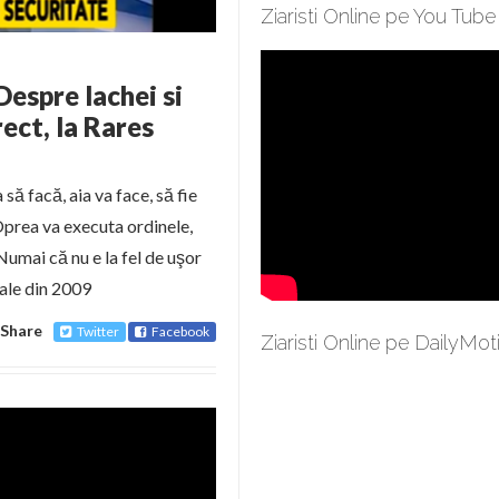
Ziaristi Online pe You Tube
Despre lachei si
ect, la Rares
 să facă, aia va face, să fie
 Oprea va executa ordinele,
 Numai că nu e la fel de uşor
iale din 2009
Share
Twitter
Facebook
Ziaristi Online pe DailyMot