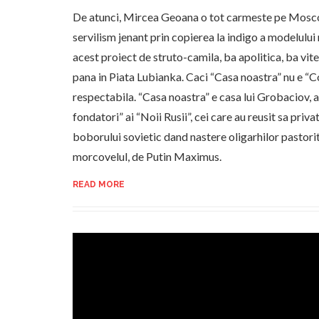
De atunci, Mircea Geoana o tot carmeste pe Mosco
servilism jenant prin copierea la indigo a modelului m
acest proiect de struto-camila, ba apolitica, ba vite
pana in Piata Lubianka. Caci “Casa noastra” nu e “Co
respectabila. “Casa noastra” e casa lui Grobaciov, a l
fondatori” ai “Noii Rusii”, cei care au reusit sa priv
boborului sovietic dand nastere oligarhilor pastorit
morcovelul, de Putin Maximus.
READ MORE