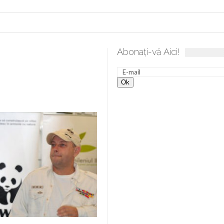
Abonați-vă Aici!
a spre desăvârșire. Gând de duminică de Elena Solunca Moise