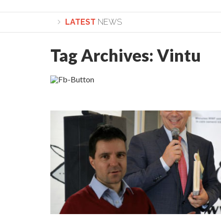
LATEST
NEWS
Tag Archives:
Vintu
Lepădarea de sine și urmarea lui Hristos. Cale