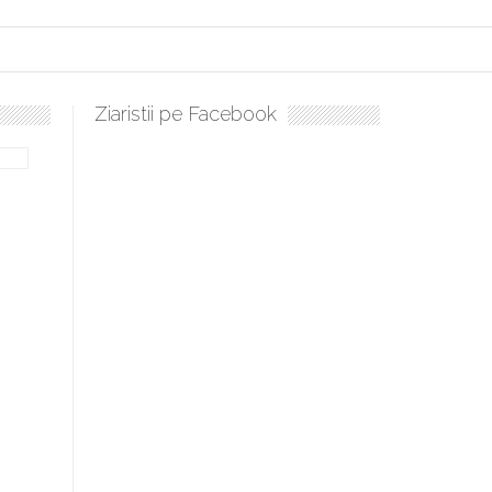
Ziaristii pe Facebook
Sculați, sculați, boieri mari! Sara Nukina are nevoie de ajutorul n