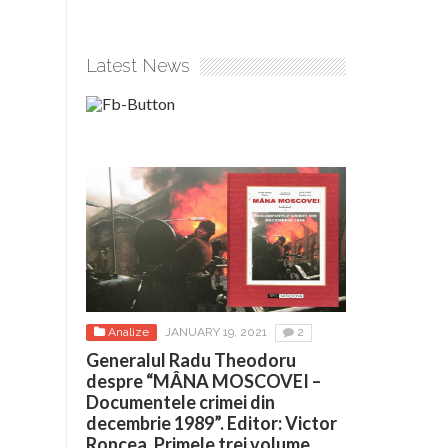
Latest News
Analize
JANUARY 19, 2021
2
Generalul Radu Theodoru
despre “MÂNA MOSCOVEI –
Documentele crimei din
decembrie 1989”. Editor: Victor
Roncea. Primele trei volume