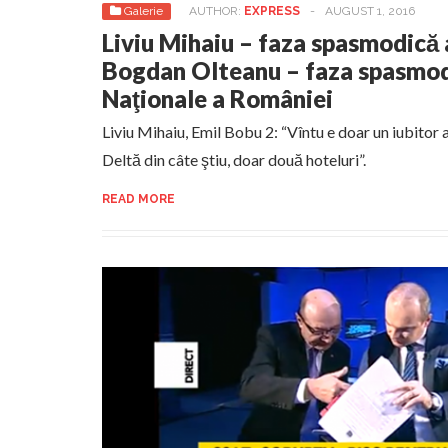
Galerie
AUTHOR:
EXPRESS
-
AUGUST 1, 2016
Liviu Mihaiu – faza spasmodică a
Bogdan Olteanu – faza spasmod
Naţionale a României
Liviu Mihaiu, Emil Bobu 2: “Vîntu e doar un iubitor al
Deltă din câte ştiu, doar două hoteluri”.
READ MORE