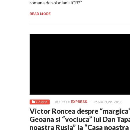
romana de sobolanii ICR?”
READ MORE
Galerie
AUTHOR:
EXPRESS
-
MARCH 22, 2012
Victor Roncea despre “margica”
Geoana si “vociuca” lui Dan Tap
noastra Rusia” la “Casa noastr