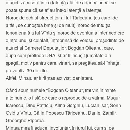
atunci, zăcuseră într-o latenţă atât de adâncă, încât se
poate spune că se aflau într-o latenţă a latenţei.
Noroc de ochiul sfredelitor al lui Tăriceanu (cu care, de
altfel, se cunoştea bine şi de mult), noroc de intuiţia
fenomenală a lui Vîntu şi noroc de eventuala intermediere
dintre unul şi celălalt, întreprinsă de voiosul preşedinte de
atunci al Camerei Deputaţilor, Bogdan Olteanu, care,
după cum pretinde DNA, şi-ar fi însuşit jumătate din
şpagă, motiv pentru care, vineri, se pregătea să-l înhaţe
preventiv, 30 de zile.
Altfel, Mihaiu ar fi rămas activist, dar latent.
Când spun numele “Bogdan Olteanu”, imi vin în minte
alte nume, o listă pe care o reproduc de-a valma: Mugur
Isărescu, Dinu Patriciu, Alina Gorghiu, Lucian Isar, Sorin
Ovidiu Vîntu, Călin Popescu Tăriceanu, Daniel Zamfir,
Gheorghe Piperea.
Mintea mea îi aduce, involuntar, în jurul lui, cum şi pe