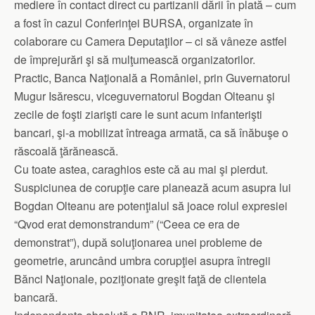
mediere în contact direct cu partizanii dării în plată – cum
a fost în cazul Conferinţei BURSA, organizate în
colaborare cu Camera Deputaţilor – ci să vâneze astfel
de împrejurări şi să mulţumească organizatorilor.
Practic, Banca Naţională a României, prin Guvernatorul
Mugur Isărescu, viceguvernatorul Bogdan Olteanu şi
zecile de foşti ziarişti care le sunt acum infanterişti
bancari, şi-a mobilizat întreaga armată, ca să înăbuşe o
răscoală ţărănească.
Cu toate astea, caraghios este că au mai şi pierdut.
Suspiciunea de corupţie care planează acum asupra lui
Bogdan Olteanu are potenţialul să joace rolul expresiei
“Qvod erat demonstrandum” (“Ceea ce era de
demonstrat”), după soluţionarea unei probleme de
geometrie, aruncând umbra corupţiei asupra întregii
Bănci Naţionale, poziţionate greşit faţă de clientela
bancară.