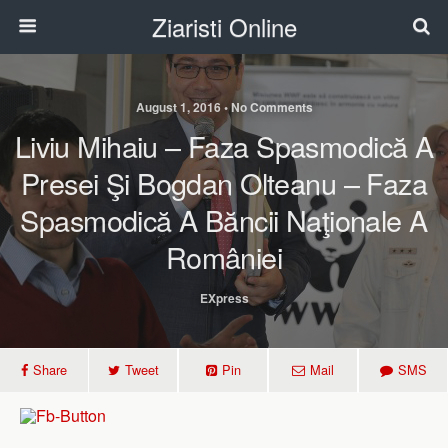
Ziaristi Online
August 1, 2016 • No Comments
Liviu Mihaiu – Faza Spasmodică A
Presei Şi Bogdan Olteanu – Faza
Spasmodică A Băncii Naţionale A
României
EXpress
Share
Tweet
Pin
Mail
SMS