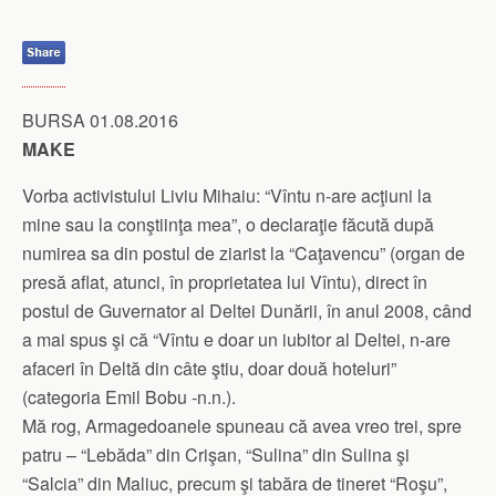
BURSA 01.08.2016
MAKE
Vorba activistului Liviu Mihaiu: “Vîntu n-are acţiuni la
mine sau la conştiinţa mea”, o declaraţie făcută după
numirea sa din postul de ziarist la “Caţavencu” (organ de
presă aflat, atunci, în proprietatea lui Vîntu), direct în
postul de Guvernator al Deltei Dunării, în anul 2008, când
a mai spus şi că “Vîntu e doar un iubitor al Deltei, n-are
afaceri în Deltă din câte ştiu, doar două hoteluri”
(categoria Emil Bobu -n.n.).
Mă rog, Armagedoanele spuneau că avea vreo trei, spre
patru – “Lebăda” din Crişan, “Sulina” din Sulina şi
“Salcia” din Maliuc, precum şi tabăra de tineret “Roşu”,