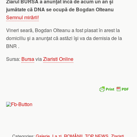
Ziarul BURSA a anunţat încă de acum un an şi
jumătate că DNA se ocupă de Bogdan Olteanu
Semnul mirării!
Vineri seară, Bogdan Olteanu a fost plasat în arest la
domiciliu şi a anunţat că astăzi îşi va da demisia de la
BNR .
Sursa:
Bursa
via
Ziaristi Online
Categories:
Galerie
,
La zi
,
ROMÂNII
,
TOP NEWS
,
Ziaristi