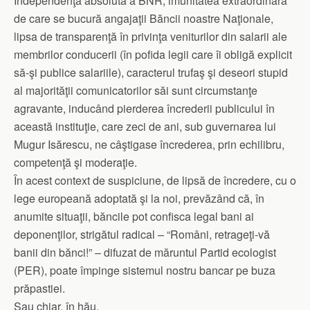
Independenţa absolută a BNR, imunitatea extraordinară
de care se bucură angajaţii Băncii noastre Naţionale,
lipsa de transparenţă în privinţa veniturilor din salarii ale
membrilor conducerii (în pofida legii care îi obligă explicit
să-şi publice salariile), caracterul trufaş şi deseori stupid
al majorităţii comunicatorilor săi sunt circumstanţe
agravante, inducând pierderea încrederii publicului în
această instituţie, care zeci de ani, sub guvernarea lui
Mugur Isărescu, ne câştigase încrederea, prin echilibru,
competenţă şi moderaţie.
În acest context de suspiciune, de lipsă de încredere, cu o
lege europeană adoptată şi la noi, prevăzând că, în
anumite situaţii, băncile pot confisca legal bani ai
deponenţilor, strigătul radical – “Români, retrageţi-vă
banii din bănci!” – difuzat de măruntul Partid ecologist
(PER), poate împinge sistemul nostru bancar pe buza
prăpastiei.
Sau chiar, în hău.