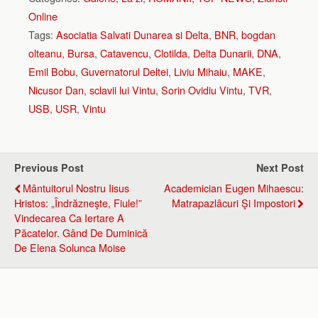
Online
Tags:
Asociatia Salvati Dunarea si Delta
,
BNR
,
bogdan
olteanu
,
Bursa
,
Catavencu
,
Clotilda
,
Delta Dunarii
,
DNA
,
Emil Bobu
,
Guvernatorul Deltei
,
Liviu Mihaiu
,
MAKE
,
Nicusor Dan
,
sclavii lui Vintu
,
Sorin Ovidiu Vintu
,
TVR
,
USB
,
USR
,
Vintu
Previous Post
Next Post
Mântuitorul Nostru Iisus
Academician Eugen Mihaescu:
Hristos: „Îndrăzneşte, Fiule!”
Matrapazlâcuri Şi Impostori
Vindecarea Ca Iertare A
Păcatelor. Gând De Duminică
De Elena Solunca Moise