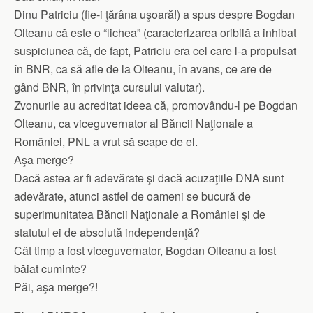
Dinu Patriciu (fie-i ţărâna uşoară!) a spus despre Bogdan
Olteanu că este o “lichea” (caracterizarea oribilă a inhibat
suspiciunea că, de fapt, Patriciu era cel care l-a propulsat
în BNR, ca să afle de la Olteanu, în avans, ce are de
gând BNR, în privinţa cursului valutar).
Zvonurile au acreditat ideea că, promovându-l pe Bogdan
Olteanu, ca viceguvernator al Băncii Naţionale a
României, PNL a vrut să scape de el.
Aşa merge?
Dacă astea ar fi adevărate şi dacă acuzaţiile DNA sunt
adevărate, atunci astfel de oameni se bucură de
superimunitatea Băncii Naţionale a României şi de
statutul ei de absolută independenţă?
Cât timp a fost viceguvernator, Bogdan Olteanu a fost
băiat cuminte?
Păi, aşa merge?!