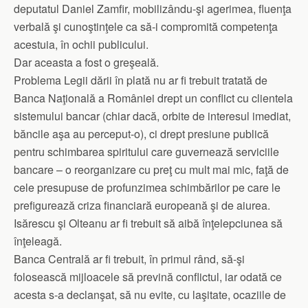
deputatul Daniel Zamfir, mobilizându-şi agerimea, fluenţa
verbală şi cunoştinţele ca să-i compromită competenţa
acestuia, în ochii publicului.
Dar aceasta a fost o greşeală.
Problema Legii dării în plată nu ar fi trebuit tratată de
Banca Naţională a României drept un conflict cu clientela
sistemului bancar (chiar dacă, orbite de interesul imediat,
băncile aşa au perceput-o), ci drept presiune publică
pentru schimbarea spiritului care guvernează serviciile
bancare – o reorganizare cu preţ cu mult mai mic, faţă de
cele presupuse de profunzimea schimbărilor pe care le
prefigurează criza financiară europeană şi de aiurea.
Isărescu şi Olteanu ar fi trebuit să aibă înţelepciunea să
înţeleagă.
Banca Centrală ar fi trebuit, în primul rând, să-şi
folosească mijloacele să prevină conflictul, iar odată ce
acesta s-a declanşat, să nu evite, cu laşitate, ocaziile de