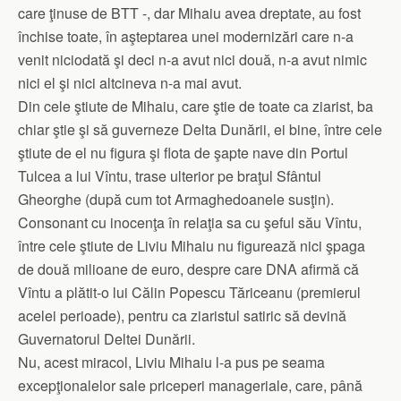
care ţinuse de BTT -, dar Mihaiu avea dreptate, au fost
închise toate, în aşteptarea unei modernizări care n-a
venit niciodată şi deci n-a avut nici două, n-a avut nimic
nici el şi nici altcineva n-a mai avut.
Din cele ştiute de Mihaiu, care ştie de toate ca ziarist, ba
chiar ştie şi să guverneze Delta Dunării, ei bine, între cele
ştiute de el nu figura şi flota de şapte nave din Portul
Tulcea a lui Vîntu, trase ulterior pe braţul Sfântul
Gheorghe (după cum tot Armaghedoanele susţin).
Consonant cu inocenţa în relaţia sa cu şeful său Vîntu,
între cele ştiute de Liviu Mihaiu nu figurează nici şpaga
de două milioane de euro, despre care DNA afirmă că
Vîntu a plătit-o lui Călin Popescu Tăriceanu (premierul
acelei perioade), pentru ca ziaristul satiric să devină
Guvernatorul Deltei Dunării.
Nu, acest miracol, Liviu Mihaiu l-a pus pe seama
excepţionalelor sale priceperi manageriale, care, până