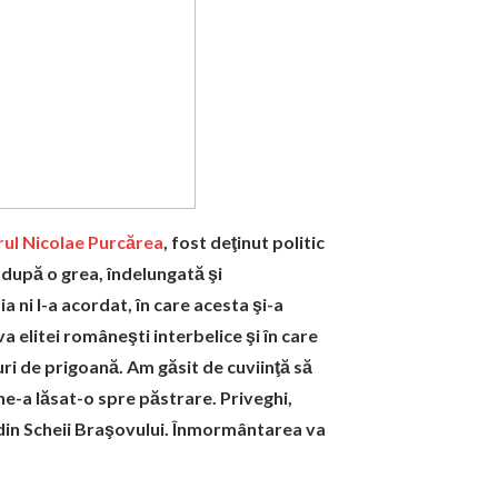
rul Nicolae Purcărea
, fost deţinut politic
 după o grea, îndelungată şi
 ni l-a acordat, în care acesta şi-a
 elitei româneşti interbelice şi în care
uri de prigoană. Am găsit de cuviinţă să
ne-a lăsat-o spre păstrare. Priveghi,
 din Scheii Braşovului. Înmormântarea va