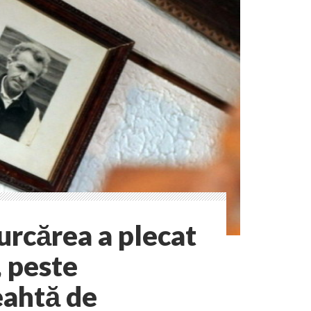
urcărea a plecat
, peste
eahtă de