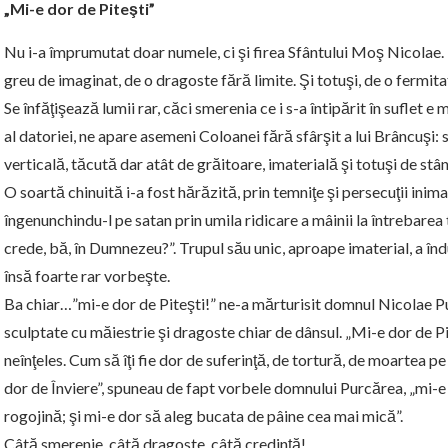
„Mi-e dor de Piteşti”
Nu i-a împrumutat doar numele, ci şi firea Sfântului Moş Nicolae. 
greu de imaginat, de o dragoste fără limite. Şi totuşi, de o fermita
Se înfăţişează lumii rar, căci smerenia ce i s-a întipărit în suflet e
al datoriei, ne apare asemeni Coloanei fără sfârşit a lui Brâncuşi
verticală, tăcută dar atât de grăitoare, imaterială şi totuşi de stân
O soartă chinuită i-a fost hărăzită, prin temniţe şi persecuţii inimag
îngenunchindu-l pe satan prin umila ridicare a mâinii la întrebarea
crede, bă, în Dumnezeu?”. Trupul său unic, aproape imaterial, a înd
însă foarte rar vorbeşte.
Ba chiar…”mi-e dor de Piteşti!” ne-a mărturisit domnul Nicolae Pur
sculptate cu măiestrie şi dragoste chiar de dânsul. „Mi-e dor de Pit
neînţeles. Cum să îţi fie dor de suferinţă, de tortură, de moartea pe
dor de Înviere”, spuneau de fapt vorbele domnului Purcărea, „mi-e
rogojină; şi mi-e dor să aleg bucata de pâine cea mai mică”.
Câtă smerenie, câtă dragoste, câtă credinţă!