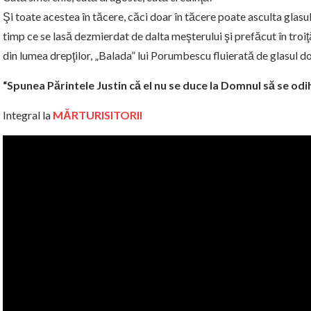
Şi toate acestea în tăcere, căci doar în tăcere poate asculta glasu
timp ce se lasă dezmierdat de dalta meşterului şi prefăcut în troiţ
din lumea drepţilor, „Balada” lui Porumbescu fluierată de glasul dom
“Spunea Părintele Justin că el nu se duce la Domnul să se odih
Integral la
MĂRTURISITORII