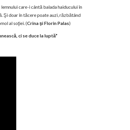
l lemnului care-i cântă balada haiducului în
ă. Şi doar în tăcere poate auzi, răzbătând
ol al soţiei. (
Crina şi Florin Palas
)
nească, ci se duce la luptă”