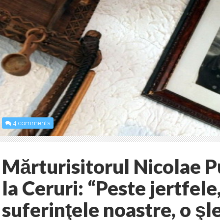
4 comments
Mărturisitorul Nicolae P
la Ceruri: “Peste jertfele
suferinţele noastre, o şl