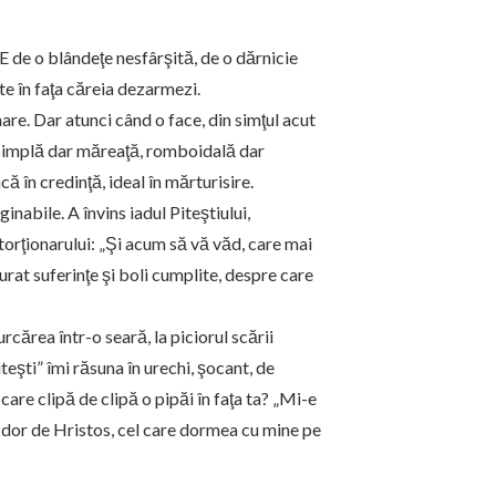
E de o blândeţe nesfârşită, de o dărnicie
te în faţa căreia dezarmezi.
 mare. Dar atunci când o face, din simţul acut
: simplă dar măreaţă, romboidală dar
că în credinţă, ideal în mărturisire.
inabile. A învins iadul Piteştiului,
 torţionarului: „Şi acum să vă văd, care mai
urat suferinţe şi boli cumplite, despre care
cărea într-o seară, la piciorul scării
eşti” îmi răsuna în urechi, şocant, de
 care clipă de clipă o pipăi în faţa ta? „Mi-e
 dor de Hristos, cel care dormea cu mine pe