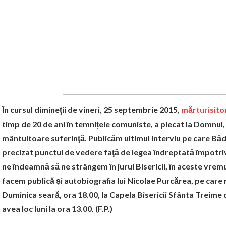
În cursul dimineţii de vineri, 25 septembrie 2015,
mărturisito
timp de 20 de ani în temnițele comuniste, a plecat la Domnul,
mântuitoare suferinţă. Publicăm ultimul interviu pe care Bădia
precizat punctul de vedere faţă de legea îndreptată împotriva
ne îndeamnă să ne strângem în jurul Bisericii, în aceste vrem
facem publică şi autobiografia lui Nicolae Purcărea, pe care 
Duminica seară, ora 18.00, la Capela Bisericii Sfânta Treime
avea loc luni la ora 13.00. (F.P.)