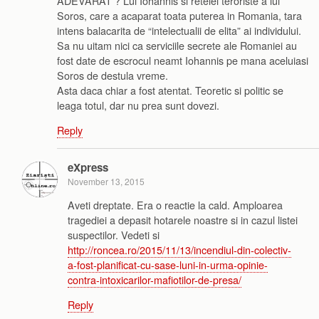
ADEVARAT ? Lui Iohannis si retelei teroriste a lui
Soros, care a acaparat toata puterea in Romania, tara
intens balacarita de “intelectualii de elita” ai individului.
Sa nu uitam nici ca serviciile secrete ale Romaniei au
fost date de escrocul neamt Iohannis pe mana aceluiasi
Soros de destula vreme.
Asta daca chiar a fost atentat. Teoretic si politic se
leaga totul, dar nu prea sunt dovezi.
Reply
eXpress
November 13, 2015
Aveti dreptate. Era o reactie la cald. Amploarea
tragediei a depasit hotarele noastre si in cazul listei
suspectilor. Vedeti si
http://roncea.ro/2015/11/13/incendiul-din-colectiv-
a-fost-planificat-cu-sase-luni-in-urma-opinie-
contra-intoxicarilor-mafiotilor-de-presa/
Reply