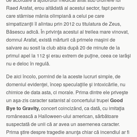
Raed Arafat, erou altădată al acestui sector, fapt pentru
care stârnise mânia olimpiană a celui pe care
simpatizanţii îl alintau prin 2012 cu titulatura de Zeus,
Băsescu adică. În privinţa acestui al treilea mare vinovat,
domnul Arafat, există mărturii că primele maşini de
salvare au sosit la club abia după 20 de minute de la
primul apel la 112 şi erau extrem de puţine, ceea ce iarăşi
nu e deloc în regulă.
De aici încolo, pornind de la aceste lucruri simple, de
domeniul evidenţei, încep speculaţiile şi intoxicările, nu
chimice de data asta, ci morale. Prima dintre ele priveşte
un aşa-zis caracter satanist al concertului trupei
Good
Bye to Gravity,
concert coincizând, ca dată, cu imitaţia
românească a Halloween-ului american, sărbătoare
suspectată de unii că ar avea un asemenea caracter.
Prima ştire despre tragedie anunţa chiar că incendiul ar fi