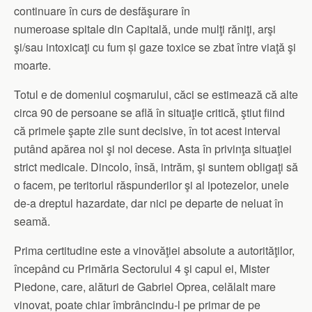
continuare în curs de desfăşurare în
numeroase spitale din Capitală, unde mulţi răniţi, arşi
şi/sau intoxicaţi cu fum și gaze toxice se zbat între viaţă şi
moarte.
Totul e de domeniul coşmarului, căci se estimează că alte
circa 90 de persoane se află în situaţie critică, ştiut fiind
că primele şapte zile sunt decisive, în tot acest interval
putând apărea noi şi noi decese. Asta în privinţa situaţiei
strict medicale. Dincolo, însă, intrăm, şi suntem obligaţi să
o facem, pe teritoriul răspunderilor şi al ipotezelor, unele
de-a dreptul hazardate, dar nici pe departe de neluat în
seamă.
Prima certitudine este a vinovăţiei absolute a autorităţilor,
începând cu Primăria Sectorului 4 şi capul ei, Mister
Piedone, care, alături de Gabriel Oprea, celălalt mare
vinovat, poate chiar îmbrâncindu-l pe primar de pe