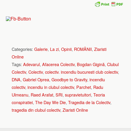
Categories:
Galerie
,
La zi
,
Opinii
,
ROMÂNII
,
Ziaristi
Online
Tags:
Adevarul
,
Afacerea Colectiv
,
Bogdan Gigină
,
Clubul
Colectiv
,
Colectiv
,
colectiv. incendiu bucuresti club colectiv
,
DNA
,
Gabriel Oprea
,
Goodbye to Gravity
,
incendiu
colectiv
,
incendiu in clubul colectiv
,
Parchet
,
Radu
Ulmeanu
,
Raed Arafat
,
SRI
,
supravietuitori
,
Teoria
conspiratiei
,
The Day We Die
,
Tragedia de la Colectiv
,
tragedia din clubul colectiv
,
Ziaristi Online