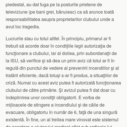
piedestal, au dat fuga pe la posturile prietene de
televiziune (pe bani grei, bănuiesc) ca să arunce toată
responsabilitatea asupra proprietarilor clubului unde a
avut loc tragedia.
Lucrurile stau cu totul altfel. În principiu, primarul ar fi
trebuit să acorde doar în condiţiile legii autorizaţia de
funcţionare a clubului, iar al doilea, prin subordanaţii de
la ISU, să verifice şi să dea un prim aviz că totul ar fi în
regulă din punctul de vedere al prevenirii incendiilor şi al
tratării eficiente, dacă totuşi s-ar fi produs, a situaţiilor de
criză. Numai cu acest aviz putea fi autorizată funcţionarea
clubului de către primărie. Şi avizul putea fi dat doar cu
îndeplinirea unor condiţii obligatorii. E vorba de
mijloacele de stingere a incendiului şi de căile de
evacuare, obligatoriu în număr de 6, faţă de una singură
existentă. În fine, un al treilea mare vinovat este sistemul
de acordare a ajutorului medical aflat sub ordinele lui