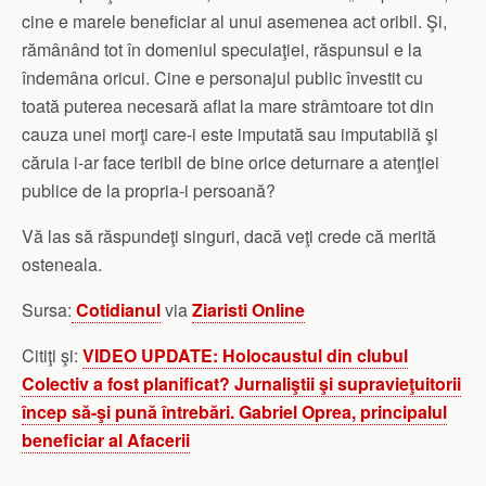
cine e marele beneficiar al unui asemenea act oribil. Şi,
rămânând tot în domeniul speculaţiei, răspunsul e la
îndemâna oricui. Cine e personajul public învestit cu
toată puterea necesară aflat la mare strâmtoare tot din
cauza unei morţi care-i este imputată sau imputabilă şi
căruia i-ar face teribil de bine orice deturnare a atenţiei
publice de la propria-i persoană?
Vă las să răspundeţi singuri, dacă veţi crede că merită
osteneala.
Sursa:
Cotidianul
via
Ziaristi Online
Citiţi şi:
VIDEO UPDATE: Holocaustul din clubul
Colectiv a fost planificat? Jurnaliştii şi supravieţuitorii
încep să-şi pună întrebări. Gabriel Oprea, principalul
beneficiar al Afacerii