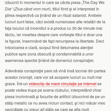
izbucnit în momentul în care se cânta piesa „The Day We
Die” (
Ziua când vom muri
), titlul fiind şi el interpretat în
ştirea respectivă ca ţinând de un ritual satanist. Ambele
lucruri sunt false, căci există numeroase alte relatări de la
faţa locului că incendiul s-a produs cu 30 de minute mai
târziu, iar moartea despre care vorbeşte titlul e doar una
la figurat, însemnând de fapt renunţarea la libertate. Deci
intoxicarea e clară, scopul fiind deturnarea atenţiei
publice spre zona obscură şi condamnabilă a unor
asemenea spectre ţinând de domeniul conspiraţiei.
Adevărata conspiraţie pare să vină însă tocmai din partea
acestor zvonişti, care vor să acopere lucruri cu mult mai
grave. Într-un
videoclip de mare circulaţie pe internet
se
poate vedea trupa pe scena clubului, interpretând chiar
piesa incriminată şi focurile de artificii izbucnind de pe un
stâlp metalic ce nu avea niciun contact, şi nici măcar vreo
vecinătate cu vreun alt stâlp pe care se afla mult