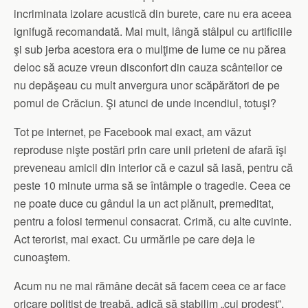
incriminata izolare acustică din burete, care nu era aceea
ignifugă recomandată. Mai mult, lângă stâlpul cu artificiile
şi sub jerba acestora era o mulţime de lume ce nu părea
deloc să acuze vreun disconfort din cauza scânteilor ce
nu depăşeau cu mult anvergura unor scăpărători de pe
pomul de Crăciun. Şi atunci de unde incendiul, totuşi?
Tot pe internet, pe Facebook mai exact, am văzut
reproduse nişte postări prin care unii prieteni de afară îşi
preveneau amicii din interior că e cazul să iasă, pentru că
peste 10 minute urma să se întâmple o tragedie. Ceea ce
ne poate duce cu gândul la un act plănuit, premeditat,
pentru a folosi termenul consacrat. Crimă, cu alte cuvinte.
Act terorist, mai exact. Cu urmările pe care deja le
cunoaştem.
Acum nu ne mai rămâne decât să facem ceea ce ar face
oricare poliţist de treabă, adică să stabilim „cui prodest”,