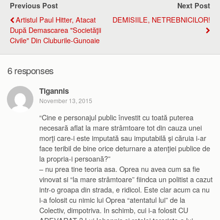
Previous Post
Next Post
Artistul Paul Hitter, Atacat
DEMISIILE, NETREBNICILOR!
După Demascarea "societăţii
Civile" Din Cluburile-Gunoaie
6 responses
Tigannis
November 13, 2015
“Cine e personajul public învestit cu toată puterea
necesară aflat la mare strâmtoare tot din cauza unei
morţi care-i este imputată sau imputabilă şi căruia i-ar
face teribil de bine orice deturnare a atenţiei publice de
la propria-i persoană?”
– nu prea tine teoria asa. Oprea nu avea cum sa fie
vinovat si “la mare strâmtoare” fiindca un politist a cazut
intr-o groapa din strada, e ridicol. Este clar acum ca nu
i-a folosit cu nimic lui Oprea “atentatul lui” de la
Colectiv, dimpotriva. In schimb, cui i-a folosit CU