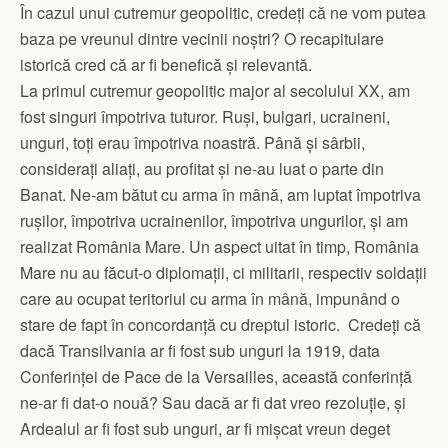
În cazul unui cutremur geopolitic, credeți că ne vom putea
baza pe vreunul dintre vecinii noștri? O recapitulare
istorică cred că ar fi benefică și relevantă.
La primul cutremur geopolitic major al secolului XX, am
fost singuri împotriva tuturor. Ruși, bulgari, ucraineni,
unguri, toți erau împotriva noastră. Până și sârbii,
considerați aliați, au profitat și ne-au luat o parte din
Banat. Ne-am bătut cu arma în mână, am luptat împotriva
rușilor, împotriva ucrainenilor, împotriva ungurilor, și am
realizat România Mare. Un aspect uitat în timp, România
Mare nu au făcut-o diplomații, ci militarii, respectiv soldații
care au ocupat teritoriul cu arma în mână, impunând o
stare de fapt în concordanță cu dreptul istoric. Credeți că
dacă Transilvania ar fi fost sub unguri la 1919, data
Conferinței de Pace de la Versailles, această conferință
ne-ar fi dat-o nouă? Sau dacă ar fi dat vreo rezoluție, și
Ardealul ar fi fost sub unguri, ar fi mișcat vreun deget