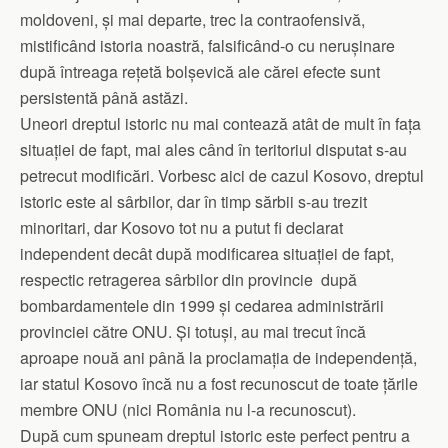
moldoveni, și mai departe, trec la contraofensivă,
mistificând istoria noastră, falsificând-o cu nerușinare
după întreaga rețetă bolșevică ale cărei efecte sunt
persistentă până astăzi.
Uneori dreptul istoric nu mai contează atât de mult în fața
situației de fapt, mai ales când în teritoriul disputat s-au
petrecut modificări. Vorbesc aici de cazul Kosovo, dreptul
istoric este al sârbilor, dar în timp sărbii s-au trezit
minoritari, dar Kosovo tot nu a putut fi declarat
independent decât după modificarea situației de fapt,
respectic retragerea sârbilor din provincie după
bombardamentele din 1999 și cedarea administrării
provinciei către ONU. Și totuși, au mai trecut încă
aproape nouă ani până la proclamația de independență,
iar statul Kosovo încă nu a fost recunoscut de toate țările
membre ONU (nici România nu l-a recunoscut).
După cum spuneam dreptul istoric este perfect pentru a