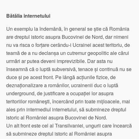
Bătălia internetului
Un exemplu la îndemână, în general se știe că România
are dreptul istoric asupra Bucovinei de Nord, dar nimeni
nu va risca o forțare cerându-i Ucrainei acest teritoriu, de
teamă de a nu declanșa un cutremur geopolitic ale cărui
urmări ar putea deveni imprevizibile. Dar asta nu
înseamnă că o luptă subversivă, tenace și continuă nu se
duce și pe acest front. Pe lângă acțiunile fizice, de
deznaționalizare a românilor, ucrainenii duc o luptă
underground, de justificare a ocupației lor asupra
teritoriilor româneşti, încercând prin toate mijloacele, mai
ales prin intermediul internetului, să submineze dreptul
istoric al României asupra Bucovinei de Nord.
Un alt front este cel al Transilvaniei, ungurii care încearcă
să submineze dreptul istoric al României asupra