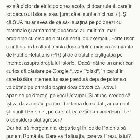
există picior de etnic polonez acolo, ci doar ruteni, care în
tot decursul istoriei s-au jurat că ei sunt etnici ruși (!). Și
că SUA nu ar avea de ce să-i susțină pe polonezi cu
materiale și armament, deoarece au mult mai mari
probleme cu disputele cu chinezii, de exemplu. Forte ușor
s-ar fi ajuns la situația asta doar printr-o masivă campanie
de Public Relations (PR) și de o bătălie cîștigatpă pe
internet asupra dreptului istoric. Dacă mâine un american
curios dă căutare pe Google “Lvov Polski”, în cazul în
care bătălia internetului este pierdută deja de polonezi,
va obține pe primele pagini doar dovezi că Lvovul
aparține pe drept și pe veci Ucrainei. Și atunci credeți că
își va da acceptul pentru trimiterea de soldați, armament
și muniții Poloniei, pe care el, ca cetățean american liber
o consideră stat agresor?
Dar hai să mergem mai departe și în loc de Polonia să
punem România. Care va fi situația, care va fi rezultatul?