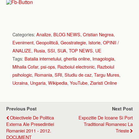
Categories:
Analize
,
BLOG NEWS
,
Cristian Negrea
,
Eveniment
,
Geopolitică
,
Geostrategie
,
Istorie
,
OPINII /
ANALIZE
,
Rusia
,
SSI
,
SUA
,
TOP NEWS
,
UE
Tags:
Batalia internetului
,
gherila online
,
Imagologia
,
Mihaila Cofar
,
psi-ops
,
Razboiul electronic
,
Razboiul
psihologic
,
Romania
,
SRI
,
Studiu de caz
,
Targu Mures
,
Ucraina
,
Ungaria
,
Wikipedia
,
YouTube
,
Ziaristi Online
Previous Post
Next Post
Obiectivele De Politica
Expozitie De Icoane Si Port
Externa Ale Presedintiei
Traditional Romanesc La
Romaniei 2011 - 2012.
Trieste
DOCUMENT