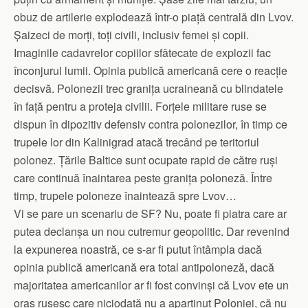
obuz de artilerie explodează într-o piață centrală din Lvov.
Șaizeci de morți, toți civili, inclusiv femei și copii.
Imaginile cadavrelor copiilor sfâtecate de explozii fac
înconjurul lumii. Opinia publică americană cere o reacție
decisvă. Polonezii trec granița ucraineană cu blindatele
în față pentru a proteja civilii. Forțele militare ruse se
dispun în dipozitiv defensiv contra polonezilor, în timp ce
trupele lor din Kalinigrad atacă trecând pe teritoriul
polonez. Țările Baltice sunt ocupate rapid de către ruși
care continuă înaintarea peste granița poloneză. Între
timp, trupele poloneze înaintează spre Lvov…
Vi se pare un scenariu de SF? Nu, poate fi piatra care ar
putea declanșa un nou cutremur geopolitic. Dar revenind
la expunerea noastră, ce s-ar fi putut întâmpla dacă
opinia publică americană era total antipoloneză, dacă
majoritatea americanilor ar fi fost convinși că Lvov ete un
oraș rusesc care niciodată nu a aparținut Poloniei, că nu