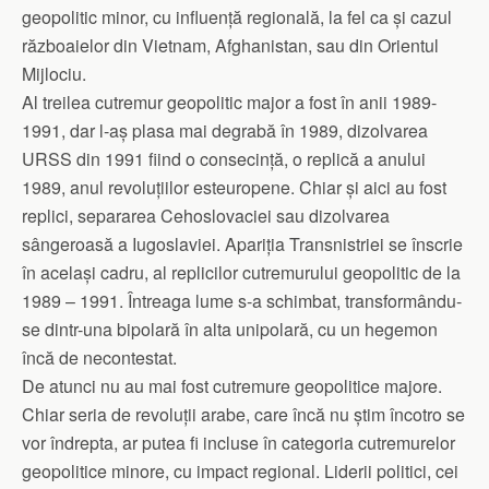
geopolitic minor, cu influență regională, la fel ca și cazul
războaielor din Vietnam, Afghanistan, sau din Orientul
Mijlociu.
Al treilea cutremur geopolitic major a fost în anii 1989-
1991, dar l-aș plasa mai degrabă în 1989, dizolvarea
URSS din 1991 fiind o consecință, o replică a anului
1989, anul revoluțiilor esteuropene. Chiar și aici au fost
replici, separarea Cehoslovaciei sau dizolvarea
sângeroasă a Iugoslaviei. Apariția Transnistriei se înscrie
în același cadru, al replicilor cutremurului geopolitic de la
1989 – 1991. Întreaga lume s-a schimbat, transformându-
se dintr-una bipolară în alta unipolară, cu un hegemon
încă de necontestat.
De atunci nu au mai fost cutremure geopolitice majore.
Chiar seria de revoluții arabe, care încă nu știm încotro se
vor îndrepta, ar putea fi incluse în categoria cutremurelor
geopolitice minore, cu impact regional. Liderii politici, cei