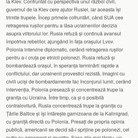
la Kiev. Confruntat cu perspectiva unui război civil,
guvernul de la Kiev cere ajutor Rusiei, iar aceasta își
trimite trupele. Încep primele cofruntări, când SUA cee
retragerea rușilor pentru a lăsa ucrainenilor decizia
asupra viitorului lor. Rusia refuză și continuă avansul
împotriva rebelilor, ajungând în fața orașului Lvov.
Polonia intervine diplomatic, cerând retragerea rușilor
pentru a-i cruța pe etnicii polonezi. Rusia refuză și
bombardează orașul, în speranța terminării rapide a
conflictului, dar ucrainenii provestici rezistă. Imagini cu
civili uciși de bombardamente fac înconjurul lumii, cerând
intervenția. Polonia presează și concentrează trupe la
granița cu Ucraina. Între timp, ca și o posibilă
contralovitură, Rusia concentrează trupe la granița cu
Țările Baltice și își întărește garnizoana de la Kalinigrad,
cu graniță directă cu Polonia. Presați de propria opinia
publică, americanii se decid să-i sprijine pe polonezi, cel
puțin cu armament și muniție. Șase zile mai târziu, un