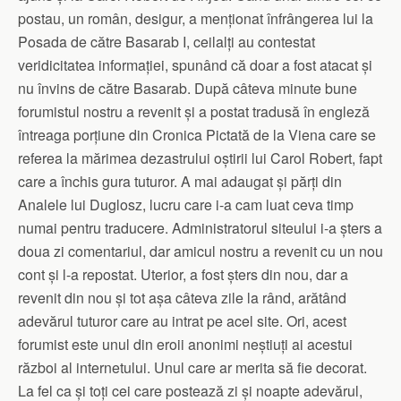
postau, un român, desigur, a menționat înfrângerea lui la
Posada de către Basarab I, ceilalți au contestat
veridicitatea informației, spunând că doar a fost atacat și
nu învins de către Basarab. După câteva minute bune
forumistul nostru a revenit și a postat tradusă în engleză
întreaga porțiune din Cronica Pictată de la Viena care se
referea la mărimea dezastrului oștirii lui Carol Robert, fapt
care a închis gura tuturor. A mai adaugat și părți din
Analele lui Duglosz, lucru care i-a cam luat ceva timp
numai pentru traducere. Administratorul siteului i-a șters a
doua zi comentariul, dar amicul nostru a revenit cu un nou
cont și l-a repostat. Uterior, a fost șters din nou, dar a
revenit din nou și tot așa câteva zile la rând, arătând
adevărul tuturor care au intrat pe acel site. Ori, acest
forumist este unul din eroii anonimi neștiuți ai acestui
război al internetului. Unul care ar merita să fie decorat.
La fel ca și toți cei care postează zi și noapte adevărul,