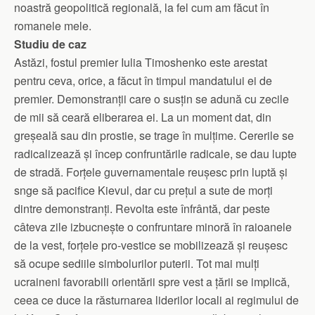
noastră geopolitică regională, la fel cum am făcut în
romanele mele.
Studiu de caz
Astăzi, fostul premier Iulia Timoshenko este arestat
pentru ceva, orice, a făcut în timpul mandatului ei de
premier. Demonstranții care o susțin se adună cu zecile
de mii să ceară eliberarea ei. La un moment dat, din
greșeală sau din prostie, se trage în mulțime. Cererile se
radicalizează și încep confruntările radicale, se dau lupte
de stradă. Forțele guvernamentale reușesc prin luptă și
snge să pacifice Kievul, dar cu prețul a sute de morți
dintre demonstranți. Revolta este înfrântă, dar peste
câteva zile izbucnește o confruntare minoră în raioanele
de la vest, forțele pro-vestice se mobilizează și reușesc
să ocupe sediile simbolurilor puterii. Tot mai mulți
ucraineni favorabili orientării spre vest a țării se implică,
ceea ce duce la răsturnarea liderilor locali ai regimului de