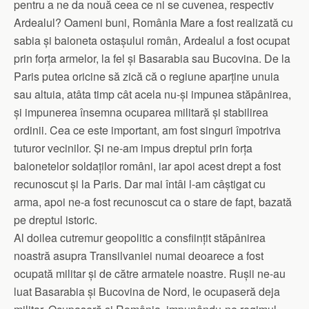
pentru a ne da nouă ceea ce ni se cuvenea, respectiv
Ardealul? Oameni buni, România Mare a fost realizată cu
sabia și baioneta ostașului român, Ardealul a fost ocupat
prin forța armelor, la fel și Basarabia sau Bucovina. De la
Paris putea oricine să zică că o regiune aparține unuia
sau altuia, atâta timp cât acela nu-și impunea stăpânirea,
și impunerea însemna ocuparea militară și stabilirea
ordinii. Cea ce este important, am fost singuri împotriva
tuturor vecinilor. Și ne-am impus dreptul prin forța
baionetelor soldaților români, iar apoi acest drept a fost
recunoscut și la Paris. Dar mai întâi l-am câștigat cu
arma, apoi ne-a fost recunoscut ca o stare de fapt, bazată
pe dreptul istoric.
Al doilea cutremur geopolitic a consființit stăpânirea
noastră asupra Transilvaniei numai deoarece a fost
ocupată militar și de către armatele noastre. Rușii ne-au
luat Basarabia și Bucovina de Nord, le ocupaseră deja