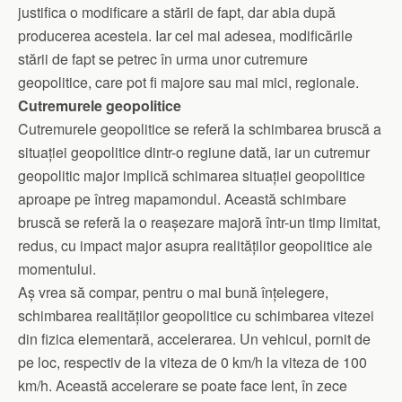
justifica o modificare a stării de fapt, dar abia după
producerea acesteia. Iar cel mai adesea, modificările
stării de fapt se petrec în urma unor cutremure
geopolitice, care pot fi majore sau mai mici, regionale.
Cutremurele geopolitice
Cutremurele geopolitice se referă la schimbarea bruscă a
situației geopolitice dintr-o regiune dată, iar un cutremur
geopolitic major implică schimarea situației geopolitice
aproape pe întreg mapamondul. Această schimbare
bruscă se referă la o reașezare majoră într-un timp limitat,
redus, cu impact major asupra realităților geopolitice ale
momentului.
Aș vrea să compar, pentru o mai bună înțelegere,
schimbarea realităților geopolitice cu schimbarea vitezei
din fizica elementară, accelerarea. Un vehicul, pornit de
pe loc, respectiv de la viteza de 0 km/h la viteza de 100
km/h. Această accelerare se poate face lent, în zece