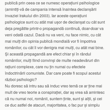
publică prin ceea ce se numesc operațiuni psihologice
(amintiți-vă de campania intensă înaintea declanșării
invaziei Irakului din 2003). Iar aceste operațiuni
psihologice sunt cu atât mai ușor de declanșat cu cât sunt
deja pregătite printr-o propagandă continuă, doar-doar va
veni odată cazul. Dacă nu va veni, nu face nimic, cu cât
mai mulți din opinia publică mondială vor fi împotriva
românilor, cu cât îi vor denigra mai mulți, cu atât mai bine.
Și această propagandă are efect chiar și în rândul
românilor, mulți fiind convinși de multe neadevăruri din
rațiuni complexe, care nu țin numai cu efectele
îndoctrinării comuniste. Dar care poate fi scopul acestui
război psihologic?
Nu doresc să intru sau să induc vreo temă ce ar ține mai
mult de vreo teorie a conspirației, dar aș vrea să amintesc
că nu numai noi, românii, suntem ținte, sunt și alții, și cei
ce duc astfel de atacuri, majoritatea, o fac pur și simplu