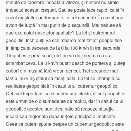
minute de creștere înceată a vitezei, și nimeni nu simte
impactul acestei creșteri. Sau se poate face rapid, ca și în
cazul mașinilor performante, în trei secunde. În cazul unui
avion de luptă în mai puțin de o secundă. Mai trebuie să
dau exemplul navetelor spațiale? La fel și cutremurul
geoplitic. Închipuiți-vă schimbarea realităților geopolitice
în timp ca și trecerea de la 0 la 100 km/h în trei secunde.
Timpul este prea scurt, nici nu vă dați seama că s-a
schimbat ceva. La 0 km/h puteți deschide portiera și puteți
coborî din mașină fără vreun pericol. Trei secunde mai
târziu, nu v-aș sfătui să faceți asta. La fel se întâmplă cu
realitatea geopolitică în cazul unui cutremur geopolitic.
Cel mai important, ca și cutremurul clasic, și cel geopolitic
este urmat de o o sumedenie de replici, dar în cazul celui
geopolitic acestea sunt destinate să reașeze situația
locală sau regională după forțele principale implicate.
Ceea ce putem spune despre un cutremur geopolitic este