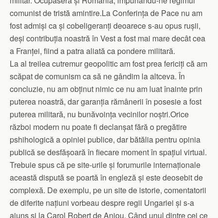
militar. Ocupaseră și România, impunându-ne regimul
comunist de tristă amintire.La Conferința de Pace nu am
fost admiși ca și cobeligeranți deoarece s-au opus rușii,
deși contribuția noastră în Vest a fost mai mare decât cea
a Franței, fiind a patra aliată ca pondere militară.
La al treilea cutremur geopolitic am fost prea fericiți că am
scăpat de comunism ca să ne gândim la altceva. În
concluzie, nu am obținut nimic ce nu am luat înainte prin
puterea noastră, dar garanția rămânerii în posesie a fost
puterea militară, nu bunăvoința vecinilor noștri.Orice
război modern nu poate fi declanșat fără o pregătire
pshihologică a opiniei publice, dar bătălia pentru opinia
publică se desfășoară în fiecare moment în spațiul virtual.
Trebuie spus că pe site-urile și forumurile internaționale
această dispută se poartă în engleză și este deosebit de
complexă. De exemplu, pe un site de istorie, comentatorii
de diferite națiuni vorbeau despre regii Ungariei și s-a
ajuns și la Carol Robert de Anjou. Când unul dintre cei ce