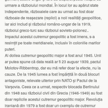
urmare a războiului mondial. În locul lor au apărut state
independente, războaiele care au urmat au fost doar
războaie de reașezare (replici) a noii realități geopolitice,
iar aici includ și războiul româno-ungar de la 1919,
războiul greco-turc sau războiul sovieto-polonez..
Impactul acestui cutremur geopolitic a fost imens, s-a
resimțit pe toate meridianele, inclusiv în coloniile marilor
puteri.
Al doilea cutremur geopolitic major a fost anul 1945. Unii
ar putea spune că data reală ar fi 23 augusr 1939, pactul
Molotov-Ribbentrop, dar eu mă refer doar la efecte, nu la
cauze. De la 1945 lumea a fost împărțită în două blocuri
antagoniste, relevate ulterior prin NATO și Pactul de la
Varșovia. Ceea ce a urmat, respectiv blocada Berlinului
din 1948 sau războiul civil din Grecia (1946-1949) au fost
doar replicile acestui cutremur geopolitic major. Revoluția
iraniană din 1979 a fost doar un cxemplu de cutremur