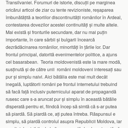
Transilvaniei. Forumuri de istorie, discuții pe marginea
oricărui articol de ziar cu tente revizioniste, reșaparea
îmbunătățită a teoriilor discontinuității românilor în Ardeal,
contestarea dovezilor acestei continuități și multe altele.
Mai există și fronturile secundare, dar nu mai puțin
importante, în care sârbii și bulgarii încearcă
dezrădăcinarea românilor, minorități în țările lor. Dar
frontul principal, datorită evenimentelor politice, a ajuns
cel basarabean. Teoria moldovenistă este la mare modă,
susținută și de către unii români moldoveni interesați sau
pur și simplu naivi. Aici bătălia este mai mult decât
inegală, luptătorii români pe frontul internetului trebuind
să facă față inclusiv puternicului aparat de propagandă
rusesc care s-a aruncat pur și simplu în această bătălie
disperată pentru ei, fiindcă încep să simtă că s-ar putea
să piardă. Să piardă ce, ați putea întreba. Răspunsul e
simplu, să piardă controlul asupra Republicii Moldova, iar