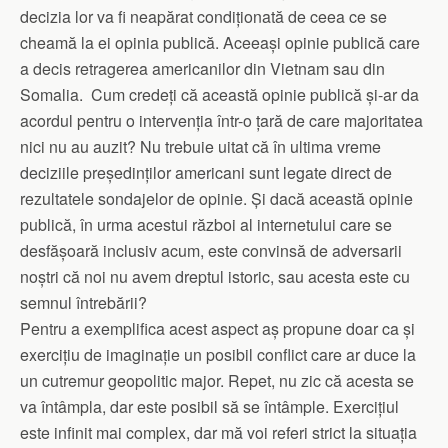
decizia lor va fi neapărat condiționată de ceea ce se
cheamă la ei opinia publică. Aceeași opinie publică care
a decis retragerea americanilor din Vietnam sau din
Somalia. Cum credeți că această opinie publică și-ar da
acordul pentru o intervenția într-o țară de care majoritatea
nici nu au auzit? Nu trebuie uitat că în ultima vreme
deciziile președinților americani sunt legate direct de
rezultatele sondajelor de opinie. Și dacă această opinie
publică, în urma acestui război al internetului care se
desfășoară inclusiv acum, este convinsă de adversarii
noștri că noi nu avem dreptul istoric, sau acesta este cu
semnul întrebării?
Pentru a exemplifica acest aspect aș propune doar ca și
exercițiu de imaginație un posibil conflict care ar duce la
un cutremur geopolitic major. Repet, nu zic că acesta se
va întâmpla, dar este posibil să se întâmple. Exercițiul
este infinit mai complex, dar mă voi referi strict la situația