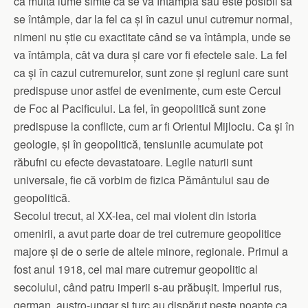
că multă lume simte că se va întâmpla sau este posibil să
se întâmple, dar la fel ca și în cazul unui cutremur normal,
nimeni nu știe cu exactitate când se va întâmpla, unde se
va întâmpla, cât va dura și care vor fi efectele sale. La fel
ca și în cazul cutremurelor, sunt zone și regiuni care sunt
predispuse unor astfel de evenimente, cum este Cercul
de Foc al Pacificului. La fel, în geopolitică sunt zone
predispuse la conflicte, cum ar fi Orientul Mijlociu. Ca și în
geologie, și în geopolitică, tensiunile acumulate pot
răbufni cu efecte devastatoare. Legile naturii sunt
universale, fie că vorbim de fizica Pământului sau de
geopolitică.
Secolul trecut, al XX-lea, cel mai violent din istoria
omenirii, a avut parte doar de trei cutremure geopolitice
majore și de o serie de altele minore, regionale. Primul a
fost anul 1918, cel mai mare cutremur geopolitic al
secolului, când patru imperii s-au prăbușit. Imperiul rus,
german, austro-ungar și turc au dispărut peste noapte ca