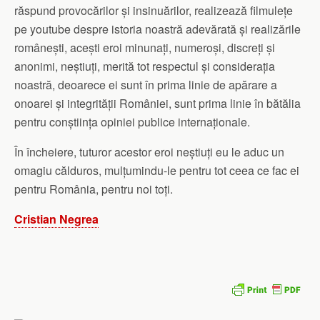
răspund provocărilor și insinuărilor, realizează filmulețe
pe youtube despre istoria noastră adevărată și realizările
românești, acești eroi minunați, numeroși, discreți și
anonimi, neștiuți, merită tot respectul și considerația
noastră, deoarece ei sunt în prima linie de apărare a
onoarei și integrității României, sunt prima linie în bătălia
pentru conștiința opiniei publice internaționale.
În încheiere, tuturor acestor eroi neștiuți eu le aduc un
omagiu călduros, mulțumindu-le pentru tot ceea ce fac ei
pentru România, pentru noi toți.
Cristian Negrea