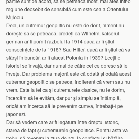
părțile sunt de acord, să se petreacă încet, mai ales într-o
regiune deosebit de sensibilă cum este cea a Orientului
Mijlociu.
Deci, un cutremur geoplitic nu este de dorit, nimeni nu
dorește să se petreacă, credeți că Wilhelm, kaiserul
german ar fi pornit războiul la 1914 dacă ar fi știut
consecințele de la 1918? Sau Hitler, dacă ar fi știut că va
sfârși în buncăr, ar fi atacat Polonia în 1939? Lecțiile
istoriei se învață, dar numai de către cei ce doresc să le
învețe. Dar problema majoră este că odată și odată acest
cutremur geopolitic se petrece, indiferent că vrem sau nu
vrem. Este la fel ca și cutremurele clasice, nu le dorim,
încercăm să le evităm, dar pur și simplu se întâmplă,
oricât am încerca să le prevenim cumva, întrebați-i pe
japonezi.
Dar să vedem care ar fi legătura între dreptul istoric,
starea de fapt și cutremurele geopolitice. Pentru asta va
trebui să revenim la ziua de azi, la conflictul și bătălia