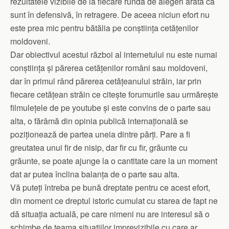
rezultatele vizibile de la fiecare rundă de alegeri arată că
sunt în defensivă, în retragere. De aceea niciun efort nu
este prea mic pentru bătălia pe conștiința cetățenilor
moldoveni.
Dar obiectivul acestui război al internetului nu este numai
conștiința și părerea cetățenilor români sau moldoveni,
dar în primul rând părerea cetățeanului străin, iar prin
fiecare cetățean străin ce citește forumurile sau urmărește
filmulețele de pe youtube și este convins de o parte sau
alta, o fărâmă din opinia publică internațională se
poziționează de partea uneia dintre părți. Pare a fi
greutatea unui fir de nisip, dar fir cu fir, grăunte cu
grăunte, se poate ajunge la o cantitate care la un moment
dat ar putea înclina balanța de o parte sau alta.
Vă puteți întreba pe bună dreptate pentru ce acest efort,
din moment ce dreptul istoric cumulat cu starea de fapt ne
dă situația actuală, pe care nimeni nu are interesul să o
schimbe de teama situațiilor imprevizibile cu care ar