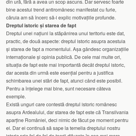
din ură, fără a avea un scop ascuns. Dar servesc foarte
bine acestui trend antiromânesc manifestat cu furie,
căruia am să încerc să-i explic motivațiile profunde.
Dreptul istoric și starea de fapt
Dreptul unei națiuni la stăpânirea unui teritoriu este dat,
practic, de două aspecte: dreptul istoric asupra acestuia
și starea de fapt a momentului. Așa gândesc organizațiile
internaționale și opinia publică. De cele mai multe ori,
situația de fapt este mai importantă decât dreptul istoric,
dar acesta din urmă este esențial pentru a justifica
schimbarea unei stări de fapt, atunci când este posibil.
Pentru a înțelege mai bine, sunt necesare câteva
exemple.
Există unguri care contestă dreptul istoric românesc
asupra Ardealului, dar starea de fapt este că Transilvania
aparține României, deci nimic de făcut pe moment pentru
ei. Dar ei continuă să sape la temelia dreptului nostru
istoric prin fel de fel de teorii difuzate în cea mai mare