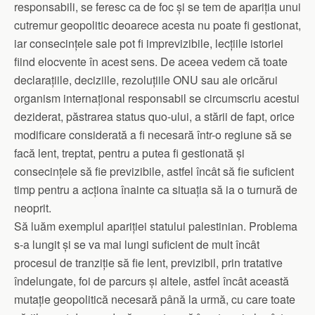
responsabili, se feresc ca de foc și se tem de apariția unui
cutremur geopolitic deoarece acesta nu poate fi gestionat,
iar consecințele sale pot fi imprevizibile, lecțiile istoriei
fiind elocvente în acest sens. De aceea vedem că toate
declarațiile, deciziile, rezoluțiile ONU sau ale oricărui
organism internațional responsabil se circumscriu acestui
deziderat, păstrarea status quo-ului, a stării de fapt, orice
modificare considerată a fi necesară într-o regiune să se
facă lent, treptat, pentru a putea fi gestionată și
consecințele să fie previzibile, astfel încât să fie suficient
timp pentru a acționa înainte ca situația să ia o turnură de
neoprit.
Să luăm exemplul apariției statului palestinian. Problema
s-a lungit și se va mai lungi suficient de mult încât
procesul de tranziție să fie lent, previzibil, prin tratative
îndelungate, foi de parcurs și altele, astfel încât această
mutație geopolitică necesară până la urmă, cu care toate