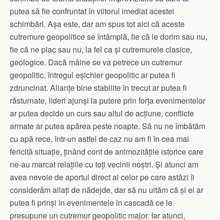
putea să fie confruntat în viitorul imediat acestei
schimbări. Așa este, dar am spus tot aici că aceste
cutremure geopolitice se întâmplă, fie că le dorim sau nu,
fie că ne plac sau nu, la fel ca și cutremurele clasice,
geologice. Dacă mâine se va petrece un cutremur
geopolitic, întregul eșichier geopolitic ar putea fi
zdruncinat. Alianțe bine stabilite în trecut ar putea fi
răsturnate, lideri ajunși la putere prin forța evenimentelor
ar putea decide un curs sau altul de acțiune, conflicte
armate ar putea apărea peste noapte. Să nu ne îmbătăm
cu apă rece, într-un astfel de caz nu am fi în cea mai
fericită situație, ținând cont de animozitățile istorice care
ne-au marcat relațiile cu toți vecinii noștri. Și atunci am
avea nevoie de aportul direct al celor pe care astăzi îi
considerăm aliați de nădejde, dar să nu uităm că și ei ar
putea fi prinși în evenimentele în cascadă ce le
presupune un cutremur geopolitic major. Iar atunci,