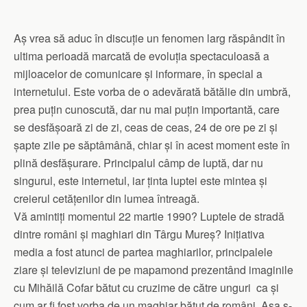
Aș vrea să aduc în discuție un fenomen larg răspândit în
ultima perioadă marcată de evoluția spectaculoasă a
mijloacelor de comunicare și informare, în special a
internetului. Este vorba de o adevărată bătălie din umbră,
prea puțin cunoscută, dar nu mai puțin importantă, care
se desfășoară zi de zi, ceas de ceas, 24 de ore pe zi și
șapte zile pe săptâmână, chiar și în acest moment este în
plină desfășurare. Principalul câmp de luptă, dar nu
singurul, este internetul, iar ținta luptei este mintea și
creierul cetățenilor din lumea întreagă.
Vă amintiți momentul 22 martie 1990? Luptele de stradă
dintre români și maghiari din Târgu Mureș? Inițiativa
media a fost atunci de partea maghiarilor, principalele
ziare și televiziuni de pe mapamond prezentând imaginile
cu Mihăilă Cofar bătut cu cruzime de către unguri ca și
cum ar fi fost vorba de un maghiar bătut de români. Așa s-