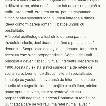
a difuzat știrea, chiar dacă ulterior într-un colț de pagină a
apărut vreo erată, era prea târziu, pentru majoritatea
cititorilor sau spectatorilor din lumea întreagă a rămas
ideea conform căreia românii îi bat pe unguri cu
bestialitate.
Războiul pshihologic a fost dintotdeauna parte a
războiului clasic, deși doar de curând a primit această
denumire. Scopul este același dintotdeauna, iar parte a
acestuia este și cel propagandistic. Câmpul de luptă
principal a devenit spațiul virtual, internetul, deoarece în
1990 acesta nu exista și nici sumedenia de rețele de
socializare, forumuri de discuții, site-uri specializate,
filmulețe pe youtube, o avalanșă de informații de toate
tipurile și categoriile. Iar informațiile circulă liber, oricine
poate spune ce vrea, chiar și neadevăruri sau
propagandă negativă la adresa României și românilor.
Sunt atâția care ne vor răul, mă refer numai la vecinii