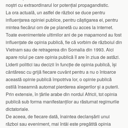
noștri cu extraordinarul lor potențial propagandistic.
La ora actuală, un astfel de război se duce pentru
influențarea opiniei publice, pentru căștigarea ei, pentru
mintea fiecărui om de pe planetă cu acces la internet.
Toate evenimentele ultimilor ani de pe mapamond au fost
influențate de opinia publică, fie că vorbim de războiul din
Vietnam sau de retragerea din Somalia din 1993. Aici
apare rolul pe care opinia publică îl are în ziua de astăzi.
Liderii politici iau decizii în funcție de opinia publică, își
cântăresc cu grijă fiecare cuvânt pentru a nu o întoarce
această opinie publică împotriva lor, o opinie publică
ostilă înseamnă automat pierderea alegerilor și a puterii.
Prin extensie, în țările arabe din nordul Africii, tot opinia
publică sub forma manifestanților au răsturnat regimurile
dictatoriale.
De aceea, de fiecare dată, înaintea declanșării unui
război sau eveniment, mai întâi este pregătită opinia