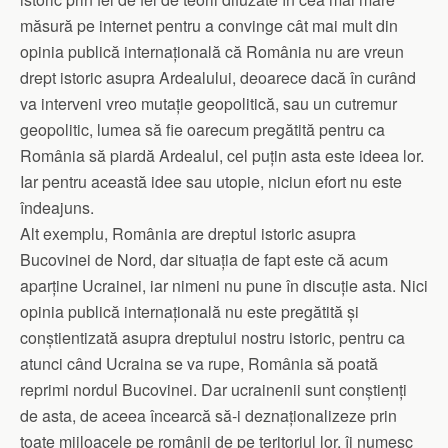
măsură pe internet pentru a convinge cât mai mult din
opinia publică internațională că România nu are vreun
drept istoric asupra Ardealului, deoarece dacă în curând
va interveni vreo mutație geopolitică, sau un cutremur
geopolitic, lumea să fie oarecum pregătită pentru ca
România să piardă Ardealul, cel puțin asta este ideea lor.
Iar pentru această idee sau utopie, niciun efort nu este
îndeajuns.
Alt exemplu, România are dreptul istoric asupra
Bucovinei de Nord, dar situația de fapt este că acum
aparține Ucrainei, iar nimeni nu pune în discuție asta. Nici
opinia publică internațională nu este pregătită și
conștientizată asupra dreptului nostru istoric, pentru ca
atunci când Ucraina se va rupe, România să poată
reprimi nordul Bucovinei. Dar ucrainenii sunt conștienți
de asta, de aceea încearcă să-i deznaționalizeze prin
toate mijloacele pe românii de pe teritoriul lor, îi numesc