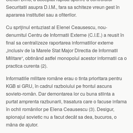
Securitatii asupra D.I.M., fara sa schiteze vreun gest în
apararea institutiei sau a ofiterilor.
Cu sprijinul entuziast al Elenei Ceausescu, nou-
denumitul Centru de Informatii Externe (C.I.E.) a reusit în
final sa centralizeze raportarea informatiilor externe
„inclusiv de la Marele Stat Major Directia de Informatii
Militare“, obtinând astfel monopolul acestor informatii ca o
practica curenta (2).
Informatiile militare române erau o tinta prioritara pentru
KGB si GRU, în cadrul razboiului pe frontul ascuns
sovieto-român. Dar demontarea lor cu buna stiinta a
purtat amprenta razbunarii, trasatura care o facuse infama
în ochii românilor pe Elena Ceausescu (3). Desigur,
spionajul sovietic nu a facut decât sa dea, bucuros, o
mâna de ajutor.