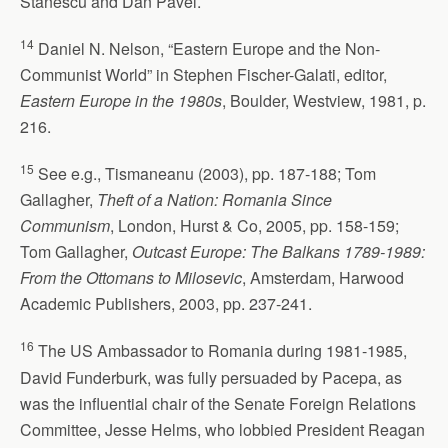
Stanescu and Dan Pavel.
14
Daniel N. Nelson, “Eastern Europe and the Non-
Communist World” in Stephen Fischer-Galati, editor,
Eastern Europe in the 1980s
, Boulder, Westview, 1981, p.
216.
15
See e.g., Tismaneanu (2003), pp. 187-188; Tom
Gallagher,
Theft of a Nation: Romania Since
Communism
, London, Hurst & Co, 2005, pp. 158-159;
Tom Gallagher,
Outcast Europe: The Balkans 1789-1989:
From the Ottomans to Milosevic
, Amsterdam, Harwood
Academic Publishers, 2003, pp. 237-241.
16
The US Ambassador to Romania during 1981-1985,
David Funderburk, was fully persuaded by Pacepa, as
was the influential chair of the Senate Foreign Relations
Committee, Jesse Helms, who lobbied President Reagan