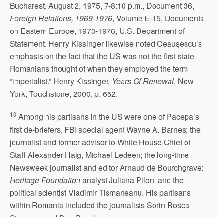
Bucharest, August 2, 1975, 7-8:10 p.m., Document 36,
Foreign Relations, 1969-1976
, Volume E-15, Documents
on Eastern Europe, 1973-1976, U.S. Department of
Statement. Henry Kissinger likewise noted Ceauşescu’s
emphasis on the fact that the US was not the first state
Romanians thought of when they employed the term
“imperialist.” Henry Kissinger,
Years Of Renewal
, New
York, Touchstone, 2000, p. 662.
13
Among his partisans in the US were one of Pacepa’s
first de-briefers, FBI special agent Wayne A. Barnes; the
journalist and former advisor to White House Chief of
Staff Alexander Haig, Michael Ledeen; the long-time
Newsweek journalist and editor Arnaud de Bourchgrave;
Heritage Foundation
analyst Juliana Pilon; and the
political scientist Vladimir Tismaneanu. His partisans
within Romania included the journalists Sorin Rosca