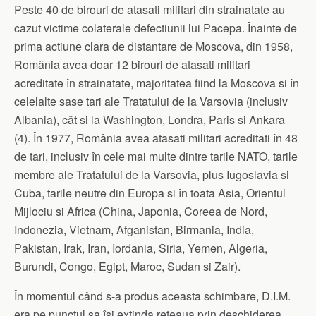
Peste 40 de birouri de atasati militari din strainatate au
cazut victime colaterale defectiunii lui Pacepa. Înainte de
prima actiune clara de distantare de Moscova, din 1958,
România avea doar 12 birouri de atasati militari
acreditate în strainatate, majoritatea fiind la Moscova si în
celelalte sase tari ale Tratatului de la Varsovia (inclusiv
Albania), cât si la Washington, Londra, Paris si Ankara
(4). În 1977, România avea atasati militari acreditati în 48
de tari, inclusiv în cele mai multe dintre tarile NATO, tarile
membre ale Tratatului de la Varsovia, plus Iugoslavia si
Cuba, tarile neutre din Europa si în toata Asia, Orientul
Mijlociu si Africa (China, Japonia, Coreea de Nord,
Indonezia, Vietnam, Afganistan, Birmania, India,
Pakistan, Irak, Iran, Iordania, Siria, Yemen, Algeria,
Burundi, Congo, Egipt, Maroc, Sudan si Zair).
În momentul când s-a produs aceasta schimbare, D.I.M.
era pe punctul sa îsi extinda reteaua prin deschiderea