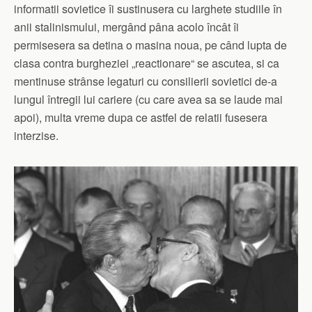
informatii sovietice îi sustinusera cu larghete studiile în
anii stalinismului, mergând pâna acolo încât îi
permisesera sa detina o masina noua, pe când lupta de
clasa contra burgheziei „reactionare“ se ascutea, si ca
mentinuse strânse legaturi cu consilierii sovietici de-a
lungul întregii lui cariere (cu care avea sa se laude mai
apoi), multa vreme dupa ce astfel de relatii fusesera
interzise.