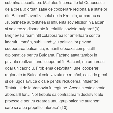
submina securitatea. Mai ales încercarile lui Ceausescu
de a crea „o organizatie de cooperare regionala a statelor
din Balcani“, avertiza seful de la Kremlin, urmareau sa
„submineze autoritatea si influenta sovieticilor în Balcani
si sa creeze disonante în relatiile sovieto-bulgare“ (9).
Brejnev i-a reamintit colaborarea lor anterioara contra
liderului român, subliniind: „cu politica lor privind
cooperarea balcanica, românii creeaza complicatii
diplomatice pentru Bulgaria. Facând atâta taraboi în
privinta realizarii unei cooperari în Balcani, nu urmaresc
doar un capriciu. Problema dezvoltarii unei cooperari
regionale în Balcani este vazuta de români, ca si de greci
si de iugoslavi, ca o cale pentru reducerea influentei
Tratatului de la Varsovia în regiune. Aceasta este esenta
abordarii lor… Noi trebuie sa contracaram decisiv toate
proiectele pentru crearea unui grup balcanic autonom,
care sa aiba propriile interese“ (10).