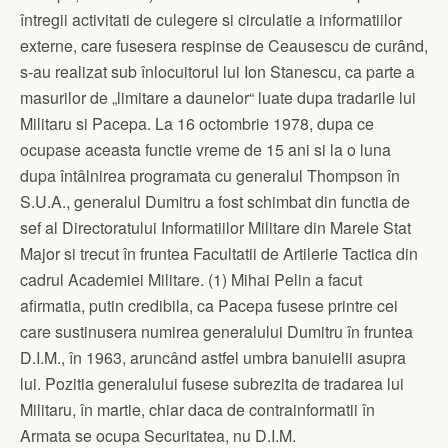
întregii activitati de culegere si circulatie a informatiilor
externe, care fusesera respinse de Ceausescu de curând,
s-au realizat sub înlocuitorul lui Ion Stanescu, ca parte a
masurilor de „limitare a daunelor“ luate dupa tradarile lui
Militaru si Pacepa. La 16 octombrie 1978, dupa ce
ocupase aceasta functie vreme de 15 ani si la o luna
dupa întâlnirea programata cu generalul Thompson în
S.U.A., generalul Dumitru a fost schimbat din functia de
sef al Directoratului Informatiilor Militare din Marele Stat
Major si trecut în fruntea Facultatii de Artilerie Tactica din
cadrul Academiei Militare. (1) Mihai Pelin a facut
afirmatia, putin credibila, ca Pacepa fusese printre cei
care sustinusera numirea generalului Dumitru în fruntea
D.I.M., în 1963, aruncând astfel umbra banuielii asupra
lui. Pozitia generalului fusese subrezita de tradarea lui
Militaru, în martie, chiar daca de contrainformatii în
Armata se ocupa Securitatea, nu D.I.M.