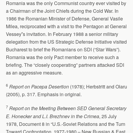
Romania was the only Communist country ever visited by
a Chairman of the Joint Chiefs during the Cold War. In
1986 the Romanian Minister of Defense, General Vasile
Milea, reciprocated with a visit to the Pentagon at General
Vessey‟s invitation. In February 1988 a senior military
delegation from the US Strategic Defense Initiative visited
Bucharest to brief the Romanians on SDI (“Star Wars”).
Romania was the only Pact member to receive such a
briefing. The “closely cooperating” partners attacked SDI
as an aggressive measure.
6
Report on Pacepa Desertion
(1978); Herbstritt and Olaru
(2005), p. 317. Emphasis in original.
7
Report on the Meeting Between SED General Secretary
E. Honecker and L.I. Brezhnev in the Crimea
, 25 July
1978, Document 8 in “U.S.-Soviet Relations and the Turn
Toward Confrontation, 1977-1980 – New Russian & East