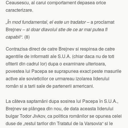
Ceausescu, al carui comportament depasea orice
caracterizare.
„În mod fundamental, el este un tradator
– a proclamat
Brejnev –
si doar diavolul stie de ce ar mai putea fi
capabil“.
(8)
Contrazisa direct de catre Brejnev si respinsa de catre
agentiile de informatii ale S.U.A. (chiar daca nu de toti
ofiterii din cadrul lor) dupa o examinare ulterioara,
povestea lui Pacepa se suprapunea exact peste masurile
active ale sovieticilor ce urmareau izolarea liderului
român si a tarii sale de partenerii americani.
La câteva saptamâni dupa sosirea lui Pacepa în S.U.A.,
Brejnev se plângea din nou, de data aceasta liderului
bulgar Todor Jivkov, ca politica românilor se opunea celei
duse de „restul tarilor din Tratatul de la Varsovia“ si le