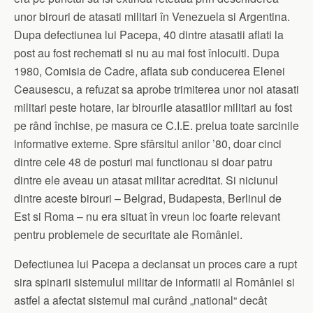
unor birouri de atasati militari în Venezuela si Argentina.
Dupa defectiunea lui Pacepa, 40 dintre atasatii aflati la
post au fost rechemati si nu au mai fost înlocuiti. Dupa
1980, Comisia de Cadre, aflata sub conducerea Elenei
Ceausescu, a refuzat sa aprobe trimiterea unor noi atasati
militari peste hotare, iar birourile atasatilor militari au fost
pe rând închise, pe masura ce C.I.E. prelua toate sarcinile
informative externe. Spre sfârsitul anilor ’80, doar cinci
dintre cele 48 de posturi mai functionau si doar patru
dintre ele aveau un atasat militar acreditat. Si niciunul
dintre aceste birouri – Belgrad, Budapesta, Berlinul de
Est si Roma – nu era situat în vreun loc foarte relevant
pentru problemele de securitate ale României.
Defectiunea lui Pacepa a declansat un proces care a rupt
sira spinarii sistemului militar de informatii al României si
astfel a afectat sistemul mai curând „national“ decât