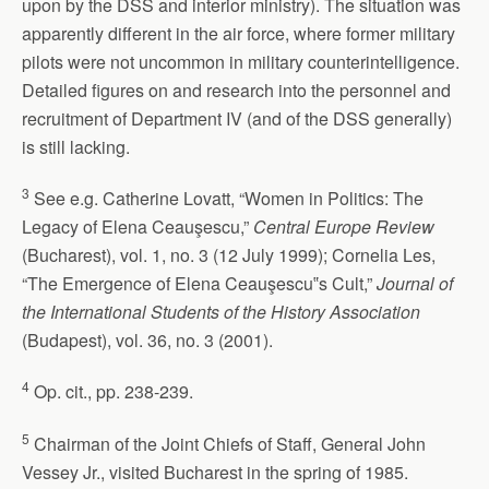
upon by the DSS and interior ministry). The situation was
apparently different in the air force, where former military
pilots were not uncommon in military counterintelligence.
Detailed figures on and research into the personnel and
recruitment of Department IV (and of the DSS generally)
is still lacking.
3
See e.g. Catherine Lovatt, “Women in Politics: The
Legacy of Elena Ceauşescu,”
Central Europe Review
(Bucharest), vol. 1, no. 3 (12 July 1999); Cornelia Les,
“The Emergence of Elena Ceauşescu‟s Cult,”
Journal of
the International Students of the History Association
(Budapest), vol. 36, no. 3 (2001).
4
Op. cit., pp. 238-239.
5
Chairman of the Joint Chiefs of Staff, General John
Vessey Jr., visited Bucharest in the spring of 1985.