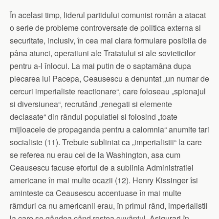
În acelasi timp, liderul partidului comunist român a atacat
o serie de probleme controversate de politica externa si
securitate, inclusiv, în cea mai clara formulare posibila de
pâna atunci, operatiuni ale Tratatului si ale sovieticilor
pentru a-l înlocui. La mai putin de o saptamâna dupa
plecarea lui Pacepa, Ceausescu a denuntat „un numar de
cercuri imperialiste reactionare“, care foloseau „spionajul
si diversiunea“, recrutând „renegati si elemente
declasate“ din rândul populatiei si folosind „toate
mijloacele de propaganda pentru a calomnia“ anumite tari
socialiste (11). Trebuie subliniat ca „imperialistii“ la care
se referea nu erau cei de la Washington, asa cum
Ceausescu facuse efortul de a sublinia Administratiei
americane în mai multe ocazii (12). Henry Kissinger îsi
aminteste ca Ceausescu accentuase în mai multe
râmduri ca nu americanii erau, în primul rând, imperialistii
la care se gândea când rostea cuvântul. Asigurari în