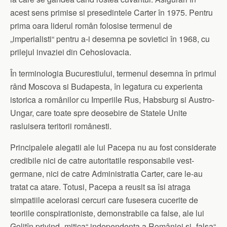
acest sens primise si presedintele Carter în 1975. Pentru
prima oara liderul român folosise termenul de
„imperialisti“ pentru a-i desemna pe sovietici în 1968, cu
prilejul invaziei din Cehoslovacia.
În terminologia Bucurestiului, termenul desemna în primul
rând Moscova si Budapesta, în legatura cu experienta
istorica a românilor cu Imperiile Rus, Habsburg si Austro-
Ungar, care toate spre deosebire de Statele Unite
rasluisera teritorii românesti.
Principalele alegatii ale lui Pacepa nu au fost considerate
credibile nici de catre autoritatile responsabile vest-
germane, nici de catre Administratia Carter, care le-au
tratat ca atare. Totusi, Pacepa a reusit sa îsi atraga
simpatiile acelorasi cercuri care fusesera cucerite de
teoriile conspirationiste, demonstrabile ca false, ale lui
Golitîn privind „mitica“ independenta a României si „falsa“