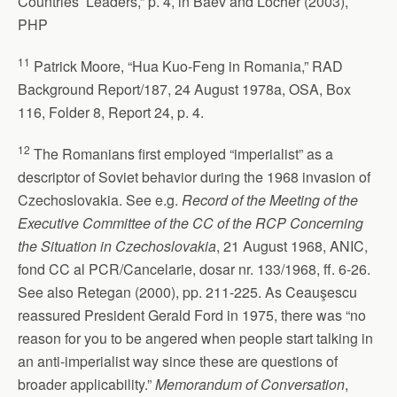
Countries’ Leaders,” p. 4, in Baev and Locher (2003),
PHP
11
Patrick Moore, “Hua Kuo-Feng in Romania,” RAD
Background Report/187, 24 August 1978a, OSA, Box
116, Folder 8, Report 24, p. 4.
12
The Romanians first employed “imperialist” as a
descriptor of Soviet behavior during the 1968 invasion of
Czechoslovakia. See e.g.
Record of the Meeting of the
Executive Committee of the CC of the RCP Concerning
the Situation in Czechoslovakia
, 21 August 1968, ANIC,
fond CC al PCR/Cancelarie, dosar nr. 133/1968, ff. 6-26.
See also Retegan (2000), pp. 211-225. As Ceauşescu
reassured President Gerald Ford in 1975, there was “no
reason for you to be angered when people start talking in
an anti-imperialist way since these are questions of
broader applicability.”
Memorandum of Conversation
,