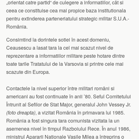
„orientat catre partid“ de culegere a informatiilor, cât si
ceea ce constituise cea mai propice baza institutionala
pentru extinderea parteneriatului strategic militar S.U.A.-
România.
Consimtind la dorintele sotiei în acest domeniu,
Ceausescu a lasat tara la cel mai scazut nivel de
reprezentare a informatiilor militare peste hotare dintre
toate tarile Tratatului de la Varsovia si printre cele mai
scazute din Europa.
Contactele la nivel superior între militari români si
americani au fost continuate în anii ’80. Seful Comitetului
Întrunit al Sefilor de Stat Major, generalul John Vessey Jr.
(foto dreapta)
, a vizitat România în primavara lui 1985.
România a fost singura tara comunista vizitata la un
asemenea nivel în timpul Razboiului Rece. În anul 1986,
ministrul Apararii Nationale Vasile Milea a întreprins o