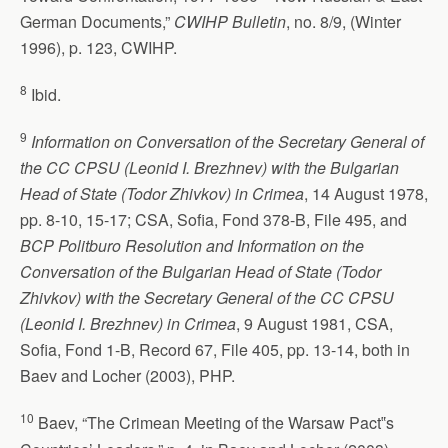
German Documents,”
CWIHP Bulletin
, no. 8/9, (Winter
1996), p. 123, CWIHP.
8
Ibid.
9
Information on Conversation of the Secretary General of
the CC CPSU (Leonid I. Brezhnev) with the Bulgarian
Head of State (Todor Zhivkov) in Crimea
, 14 August 1978,
pp. 8-10, 15-17; CSA, Sofia, Fond 378-B, File 495, and
BCP Politburo Resolution and Information on the
Conversation of the Bulgarian Head of State (Todor
Zhivkov) with the Secretary General of the CC CPSU
(Leonid I. Brezhnev) in Crimea
, 9 August 1981, CSA,
Sofia, Fond 1-B, Record 67, File 405, pp. 13-14, both in
Baev and Locher (2003), PHP.
10
Baev, “The Crimean Meeting of the Warsaw Pact‟s