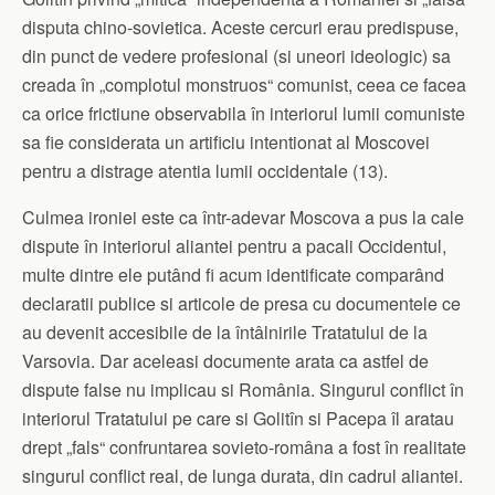
disputa chino-sovietica. Aceste cercuri erau predispuse,
din punct de vedere profesional (si uneori ideologic) sa
creada în „complotul monstruos“ comunist, ceea ce facea
ca orice frictiune observabila în interiorul lumii comuniste
sa fie considerata un artificiu intentionat al Moscovei
pentru a distrage atentia lumii occidentale (13).
Culmea ironiei este ca într-adevar Moscova a pus la cale
dispute în interiorul aliantei pentru a pacali Occidentul,
multe dintre ele putând fi acum identificate comparând
declaratii publice si articole de presa cu documentele ce
au devenit accesibile de la întâlnirile Tratatului de la
Varsovia. Dar aceleasi documente arata ca astfel de
dispute false nu implicau si România. Singurul conflict în
interiorul Tratatului pe care si Golitîn si Pacepa îl aratau
drept „fals“ confruntarea sovieto-româna a fost în realitate
singurul conflict real, de lunga durata, din cadrul aliantei.