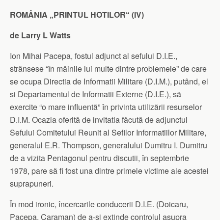
ROMÂNIA „PRINTUL HOTILOR“ (IV)
de Larry L Watts
Ion Mihai Pacepa, fostul adjunct al sefului D.I.E.,
strânsese “în mâinile lui multe dintre problemele” de care
se ocupa Directia de Informatii Militare (D.I.M.), putând, el
si Departamentul de Informatii Externe (D.I.E.), sã
exercite “o mare influentã” în privinta utilizãrii resurselor
D.I.M. Ocazia oferitã de invitatia fãcutã de adjunctul
Sefului Comitetului Reunit al Sefilor Informatiilor Militare,
generalul E.R. Thompson, generalului Dumitru I. Dumitru
de a vizita Pentagonul pentru discutii, în septembrie
1978, pare sã fi fost una dintre primele victime ale acestei
suprapuneri.
În mod ironic, încercarile conducerii D.I.E. (Doicaru,
Pacepa, Caraman) de a-si extinde controlul asupra