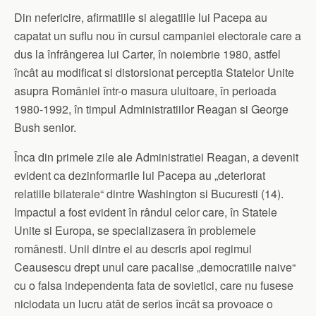
Din nefericire, afirmatiile si alegatiile lui Pacepa au
capatat un suflu nou în cursul campaniei electorale care a
dus la înfrângerea lui Carter, în noiembrie 1980, astfel
încât au modificat si distorsionat perceptia Statelor Unite
asupra României într-o masura uluitoare, în perioada
1980-1992, în timpul Administratiilor Reagan si George
Bush senior.
Înca din primele zile ale Administratiei Reagan, a devenit
evident ca dezinformarile lui Pacepa au „deteriorat
relatiile bilaterale“ dintre Washington si Bucuresti (14).
Impactul a fost evident în rândul celor care, în Statele
Unite si Europa, se specializasera în problemele
românesti. Unii dintre ei au descris apoi regimul
Ceausescu drept unul care pacalise „democratiile naive“
cu o falsa independenta fata de sovietici, care nu fusese
niciodata un lucru atât de serios încât sa provoace o