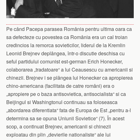
Pe când Pacepa parasea România pentru ultima oara ca
sa defecteze cu povestea ca România era un cal troian
credincios la remorca sovieticilor, liderul de la Kremlin
Leonid Brejnev deplângea, într-o discutie deschisa cu
seful partidului comunist est-german Erich Honecker,
colaborarea „tradatoare“ a lui Ceausescu cu americanii si
chinezii. Brejnev i se plângea lui Honecker ca apropierea
chino-americana (facilitata de catre români) era o
„apropiere pe o baza antisovietica, antisocialista“ si ca
Beijingul si Washingtonul continuau sa foloseasca
„abordarea diferentiata“ fata de Europa de Est „pentru a-l
determina sa se opuna Uniunii Sovietice“ (7). În acest
scop, a continuat Brejnev, americanii si chinezii
exploatau din plin „devierile nationaliste“ ale lui