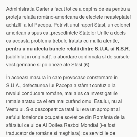
Administratia Carter a facut tot ce a depins de ea pentru a
proteja relatia româno-americana de efectele neasteptatei
achizitii a lui Pacepa. Potrivit unui raport Stasi, un colonel
american a spus ca „presedintele Statelor Unite a decis
ca aceasta problema trebuie tratata cu multa atentie,
pentru a nu afecta bunele relatii dintre S.U.A. si R.S.R
.
[subliniat în original]“, o abordare confirmata si de sursele
vest-germane si poloneze ale Stasi (6).
În aceeasi masura în care provocase consternare în
S.U.A., defectiunea lui Pacepa a stârnit confuzie la
nivelul conducerii române, mai ales ca investigatiile
initiale aratau ca el era mai curând omul Estului, nu al
Vestului. S-a descoperit ca tatal lui era un apropiat al
sefului fortelor de ocupatie sovietice din România de la
sfârsitul celui de Al Doilea Razboi Mondial (i-a fost
traducator de româna si maghiara); ca serviciile de