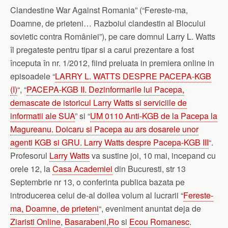
Clandestine War Against Romania” (“Fereste-ma,
Doamne, de prieteni… Razboiul clandestin al Blocului
sovietic contra României”), pe care domnul Larry L. Watts
îl pregateste pentru tipar si a carui prezentare a fost
începuta în nr. 1/2012, fiind preluata in premiera online in
episoadele “
LARRY L. WATTS DESPRE PACEPA-KGB
(I)
“, “
PACEPA-KGB II. Dezinformarile lui Pacepa,
demascate de istoricul Larry Watts si serviciile de
informatii ale SUA
” si “
UM 0110 Anti-KGB de la Pacepa la
Magureanu. Doicaru si Pacepa au ars dosarele unor
agenti KGB si GRU. Larry Watts despre Pacepa-KGB III
“.
Profesorul
Larry Watts
va sustine joi, 10 mai, incepand cu
orele 12, la
Casa Academiei
din Bucuresti, str 13
Septembrie nr 13, o conferinta publica bazata pe
introducerea celui de-al doilea volum al lucrarii “
Fereste-
ma, Doamne, de prieteni
“, eveniment anuntat deja de
Ziaristi Online
,
Basarabeni,Ro
si
Ecou Romanesc
.