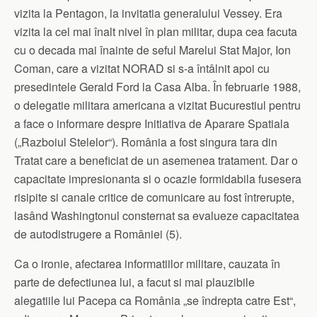
vizita la Pentagon, la invitatia generalului Vessey. Era
vizita la cel mai înalt nivel în plan militar, dupa cea facuta
cu o decada mai înainte de seful Marelui Stat Major, Ion
Coman, care a vizitat NORAD si s-a întâlnit apoi cu
presedintele Gerald Ford la Casa Alba. În februarie 1988,
o delegatie militara americana a vizitat Bucurestiul pentru
a face o informare despre Initiativa de Aparare Spatiala
(„Razboiul Stelelor“). România a fost singura tara din
Tratat care a beneficiat de un asemenea tratament. Dar o
capacitate impresionanta si o ocazie formidabila fusesera
risipite si canale critice de comunicare au fost întrerupte,
lasând Washingtonul consternat sa evalueze capacitatea
de autodistrugere a României (5).
Ca o ironie, afectarea informatiilor militare, cauzata în
parte de defectiunea lui, a facut si mai plauzibile
alegatiile lui Pacepa ca România „se îndrepta catre Est“,