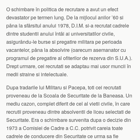
O schimbare în politica de recrutare a avut un efect
devastator pe termen lung. De la mijlocul anilor ’60 si
pâna la sfârsitul anului 1978, D.I.M. si-a recrutat cadrele
dintre studentii anului întâi ai universitatilor civile,
asigurându-le burse si pregatire militara pe perioada
vacantelor, pâna la absolvire (oarecum asemanator cu
programul de pregatire al ofiterilor de rezerva din S.U.A.).
Drept urmare, cei recrutati se adaptau mai usor muncii în
medii straine si intelectuale.
Dupa tradarile lui Militaru si Pacepa, toti cei recrutati
proveneau de la Scoala de Securitate de la Baneasa. Un
mediu cazon, complet diferit de cel al vietii civile, în care
recrutii proveneau dintre absolventii de liceu selectati de
Securitate. Era o schimbare survenita dupa o decizie din
1973 a Comisiei de Cadre a C.C. potrivit careia toate
cadrele de conducere din Securitate ce urma sa fie