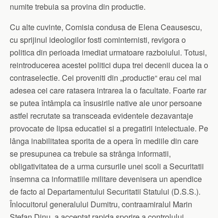
numite trebuia sa provina din productie.
Cu alte cuvinte, Comisia condusa de Elena Ceausescu,
cu sprijinul ideologilor fosti cominternisti, revigora o
politica din perioada imediat urmatoare razboiului. Totusi,
reintroducerea acestei politici dupa trei decenii ducea la o
contraselectie. Cei proveniti din „productie“ erau cel mai
adesea cei care ratasera intrarea la o facultate. Foarte rar
se putea întâmpla ca însusirile native ale unor persoane
astfel recrutate sa transceada evidentele dezavantaje
provocate de lipsa educatiei si a pregatirii intelectuale. Pe
lânga inabilitatea sporita de a opera în mediile din care
se presupunea ca trebuie sa strânga informatii,
obligativitatea de a urma cursurile unei scoli a Securitatii
însemna ca informatiile militare devenisera un apendice
de facto al Departamentului Securitatii Statului (D.S.S.).
Înlocuitorul generalului Dumitru, contraamiralul Marin
Stefan Dinu, a acceptat rapida sporire a controlului