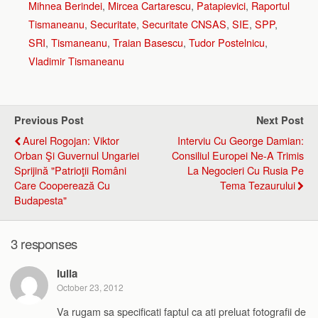
Mihnea Berindei
,
Mircea Cartarescu
,
Patapievici
,
Raportul
Tismaneanu
,
Securitate
,
Securitate CNSAS
,
SIE
,
SPP
,
SRI
,
Tismaneanu
,
Traian Basescu
,
Tudor Postelnicu
,
Vladimir Tismaneanu
Previous Post
Next Post
Aurel Rogojan: Viktor
Interviu Cu George Damian:
Orban Şi Guvernul Ungariei
Consiliul Europei Ne-A Trimis
Sprijină "patrioţii Români
La Negocieri Cu Rusia Pe
Care Cooperează Cu
Tema Tezaurului
Budapesta"
3 responses
Iulia
October 23, 2012
Va rugam sa specificati faptul ca ati preluat fotografii de