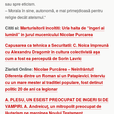
sau spre eticism.
– Morala în sine, autonomă, e mai primejdioasă pentru
religie decât ateismul.”
Cititi si:
Marturisitorii incoltiti: Urla haita de “ingeri ai
luminii” in jurul mucenicului Nicolae Purcarea
Capusarea ca tehnica a Securitatii: C. Noica împreună
cu Alexandru Dragomir în cultura colectivistă aşa
cum a fost ea percepută de Sorin Lavric
Ziaristi Online:
Nicolae Purcărea – Neînfrântul!
Diferenta dintre un Roman si un Patapievici. Interviu
cu un mare mester al traditiei populare, fost detinut
politic 20 de ani ca legionar
A. PLESU, UN ESEIST PREOCUPAT DE INGERI SI DE
VAMPIRI. A. Andreicuţ, un mitropolit preocupat de
lăutarism pe marginea Noului Testament