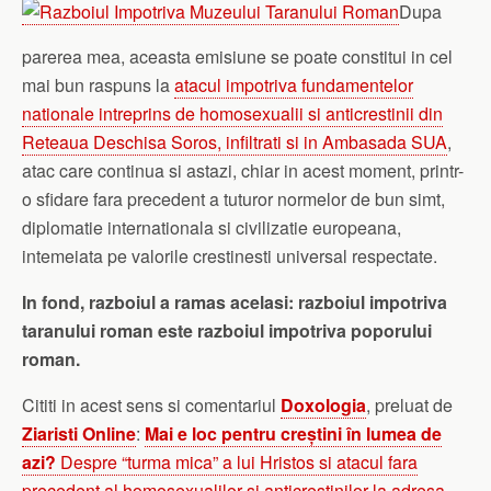
Dupa
parerea mea, aceasta emisiune se poate constitui in cel
mai bun raspuns la
atacul impotriva fundamentelor
nationale intreprins de homosexualii si anticrestinii din
Reteaua Deschisa Soros, infiltrati si in Ambasada SUA
,
atac care continua si astazi, chiar in acest moment, printr-
o sfidare fara precedent a tuturor normelor de bun simt,
diplomatie internationala si civilizatie europeana,
intemeiata pe valorile crestinesti universal respectate.
In fond, razboiul a ramas acelasi: razboiul impotriva
taranului roman este razboiul impotriva poporului
roman.
Cititi in acest sens si comentariul
Doxologia
, preluat de
Ziaristi Online
:
Mai e loc pentru creștini în lumea de
azi?
Despre “turma mica” a lui Hristos si atacul fara
precedent al homosexualilor si anticrestinilor la adresa