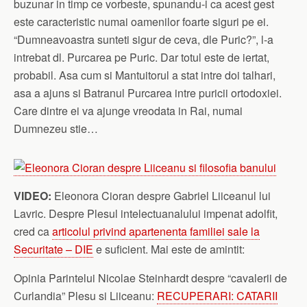
buzunar in timp ce vorbeste, spunandu-i ca acest gest
este caracteristic numai oamenilor foarte siguri pe ei.
“Dumneavoastra sunteti sigur de ceva, dle Puric?”, l-a
intrebat dl. Purcarea pe Puric. Dar totul este de iertat,
probabil. Asa cum si Mantuitorul a stat intre doi talhari,
asa a ajuns si Batranul Purcarea intre puricii ortodoxiei.
Care dintre ei va ajunge vreodata in Rai, numai
Dumnezeu stie…
VIDEO:
Eleonora Cioran despre Gabriel Liiceanul lui
Lavric. Despre Plesul intelectuanalului impenat adolfit,
cred ca
articolul privind apartenenta familiei sale la
Securitate – DIE
e suficient. Mai este de amintit:
Opinia Parintelui Nicolae Steinhardt despre “cavalerii de
Curlandia” Plesu si Liiceanu:
RECUPERARI: CATARII