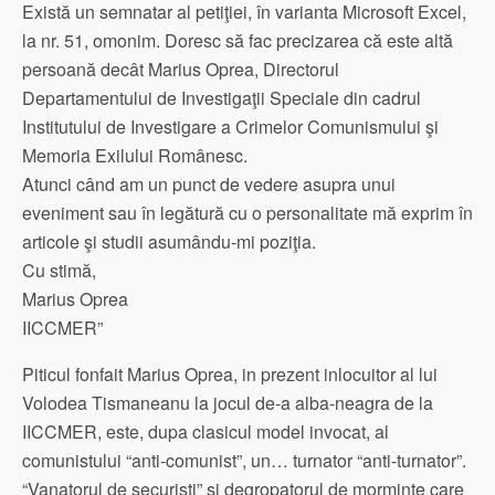
Există un semnatar al petiţiei, în varianta Microsoft Excel,
la nr. 51, omonim. Doresc să fac precizarea că este altă
persoană decât Marius Oprea, Directorul
Departamentului de Investigaţii Speciale din cadrul
Institutului de Investigare a Crimelor Comunismului şi
Memoria Exilului Românesc.
Atunci când am un punct de vedere asupra unui
eveniment sau în legătură cu o personalitate mă exprim în
articole şi studii asumându-mi poziţia.
Cu stimă,
Marius Oprea
IICCMER”
Piticul fonfait Marius Oprea, in prezent inlocuitor al lui
Volodea Tismaneanu la jocul de-a alba-neagra de la
IICCMER, este, dupa clasicul model invocat, al
comunistului “anti-comunist”, un… turnator “anti-turnator”.
“Vanatorul de securisti” si degropatorul de morminte care