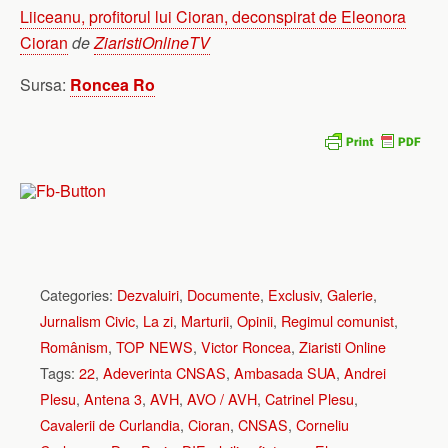
Liiceanu, profitorul lui Cioran, deconspirat de Eleonora
Cioran
de
ZiaristiOnlineTV
Sursa:
Roncea Ro
Categories:
Dezvaluiri
,
Documente
,
Exclusiv
,
Galerie
,
Jurnalism Civic
,
La zi
,
Marturii
,
Opinii
,
Regimul comunist
,
Românism
,
TOP NEWS
,
Victor Roncea
,
Ziaristi Online
Tags:
22
,
Adeverinta CNSAS
,
Ambasada SUA
,
Andrei
Plesu
,
Antena 3
,
AVH
,
AVO / AVH
,
Catrinel Plesu
,
Cavalerii de Curlandia
,
Cioran
,
CNSAS
,
Corneliu