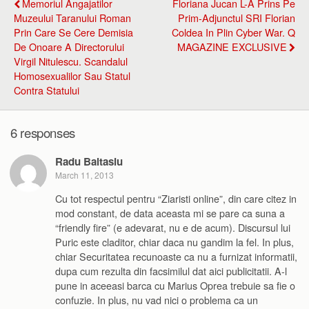
Memoriul Angajatilor
Floriana Jucan L-A Prins Pe
Muzeului Taranului Roman
Prim-Adjunctul SRI Florian
Prin Care Se Cere Demisia
Coldea In Plin Cyber War. Q
De Onoare A Directorului
MAGAZINE EXCLUSIVE
Virgil Nitulescu. Scandalul
Homosexualilor Sau Statul
Contra Statului
6 responses
Radu Baltasiu
March 11, 2013
Cu tot respectul pentru “Ziaristi online”, din care citez in
mod constant, de data aceasta mi se pare ca suna a
“friendly fire” (e adevarat, nu e de acum). Discursul lui
Puric este claditor, chiar daca nu gandim la fel. In plus,
chiar Securitatea recunoaste ca nu a furnizat informatii,
dupa cum rezulta din facsimilul dat aici publicitatii. A-l
pune in aceeasi barca cu Marius Oprea trebuie sa fie o
confuzie. In plus, nu vad nici o problema ca un