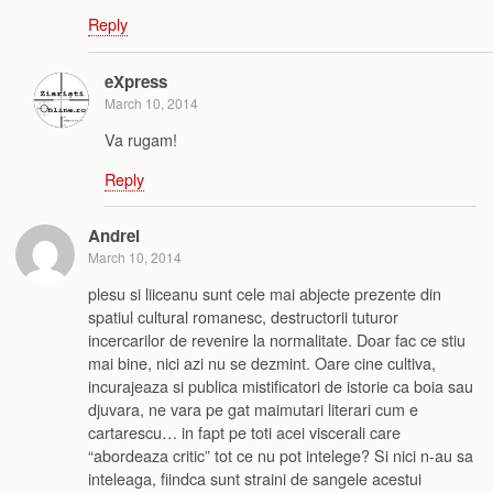
Reply
eXpress
March 10, 2014
Va rugam!
Reply
Andrei
March 10, 2014
plesu si liiceanu sunt cele mai abjecte prezente din
spatiul cultural romanesc, destructorii tuturor
incercarilor de revenire la normalitate. Doar fac ce stiu
mai bine, nici azi nu se dezmint. Oare cine cultiva,
incurajeaza si publica mistificatori de istorie ca boia sau
djuvara, ne vara pe gat maimutari literari cum e
cartarescu… in fapt pe toti acei viscerali care
“abordeaza critic” tot ce nu pot intelege? Si nici n-au sa
inteleaga, fiindca sunt straini de sangele acestui