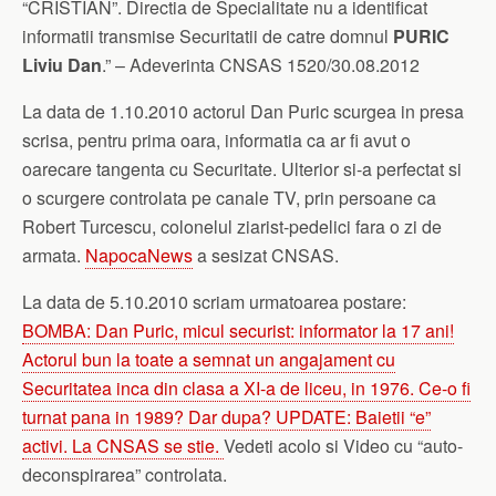
“CRISTIAN”. Directia de Specialitate nu a identificat
informatii transmise Securitatii de catre domnul
PURIC
Liviu Dan
.” – Adeverinta CNSAS 1520/30.08.2012
La data de 1.10.2010 actorul Dan Puric scurgea in presa
scrisa, pentru prima oara, informatia ca ar fi avut o
oarecare tangenta cu Securitate. Ulterior si-a perfectat si
o scurgere controlata pe canale TV, prin persoane ca
Robert Turcescu, colonelul ziarist-pedelici fara o zi de
armata.
NapocaNews
a sesizat CNSAS.
La data de 5.10.2010 scriam urmatoarea postare:
BOMBA: Dan Puric, micul securist: informator la 17 ani!
Actorul bun la toate a semnat un angajament cu
Securitatea inca din clasa a XI-a de liceu, in 1976. Ce-o fi
turnat pana in 1989? Dar dupa? UPDATE: Baietii “e”
activi. La CNSAS se stie.
Vedeti acolo si Video cu “auto-
deconspirarea” controlata.