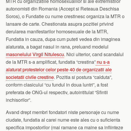
MTR cu organizatiile homosexualilor si ale extremistilor
autonomisti din Romania (Accept si Reteaua Deschisa
Soros), o Fundatie cu nume crestinesc organiza la MTR o
lansare de carte. Chestionata asupra pozitiei privind
derularea manifestarilor homosexuale de la MTR,
Fundatia in cauza, dupa cum puteti vedea din imaginea
alaturata, a bagat nasul in rana, preluand modelul
masonelului Virgil Nitulescu
. Nici ulterior, cand scandalul
de la MTR s-a amplificat, fundatia “crestina”
nu s-a
alaturat protestelor celor peste 40 de organizatii ale
societatii civile crestine
. Pozitia si postura “calduta”,
conform clasicului “cu fundul in doua luntri”, a fost
preferata de ONG-ul respectiv, autointitulat “Sfintii
inchisorilor”.
Avand drept membri fondatori niste personaje cu nume
ciudate, fundatia al carei nume este ales cu o suficienta
specifica impostorilor (mai ramane ca maine sa infiinteze