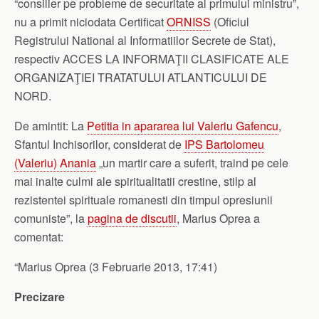
“consilier pe probleme de securitate al primului ministru”,
nu a primit niciodata Certificat
ORNISS
(Oficiul
Registrului National al Informatiilor Secrete de Stat),
respectiv ACCES LA INFORMAŢII CLASIFICATE ALE
ORGANIZAŢIEI TRATATULUI ATLANTICULUI DE
NORD.
De amintit: La
Petitia in apararea lui Valeriu Gafencu
,
Sfantul Inchisorilor, considerat de
IPS Bartolomeu
(Valeriu) Anania
„un martir care a suferit, traind pe cele
mai inalte culmi ale spiritualitatii crestine, stilp al
rezistentei spirituale romanesti din timpul opresiunii
comuniste”, la
pagina de discutii
, Marius Oprea a
comentat:
“Marius Oprea (3 Februarie 2013, 17:41)
Precizare