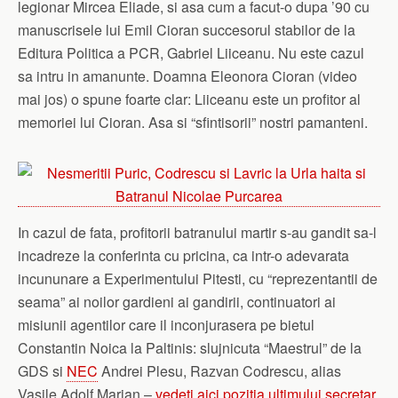
legionar Mircea Eliade, si asa cum a facut-o dupa ’90 cu
manuscrisele lui Emil Cioran succesorul stabilor de la
Editura Politica a PCR, Gabriel Liiceanu. Nu este cazul
sa intru in amanunte. Doamna Eleonora Cioran (video
mai jos) o spune foarte clar: Liiceanu este un profitor al
memoriei lui Cioran. Asa si “sfintisorii” nostri pamanteni.
In cazul de fata, profitorii batranului martir s-au gandit sa-l
incadreze la conferinta cu pricina, ca intr-o adevarata
incununare a Experimentului Pitesti, cu “reprezentantii de
seama” ai noilor gardieni ai gandirii, continuatori ai
misiunii agentilor care il inconjurasera pe bietul
Constantin Noica la Paltinis: slujnicuta “Maestrul” de la
GDS si
NEC
Andrei Plesu, Razvan Codrescu, alias
Vasile Adolf Marian –
vedeti aici pozitia ultimului secretar