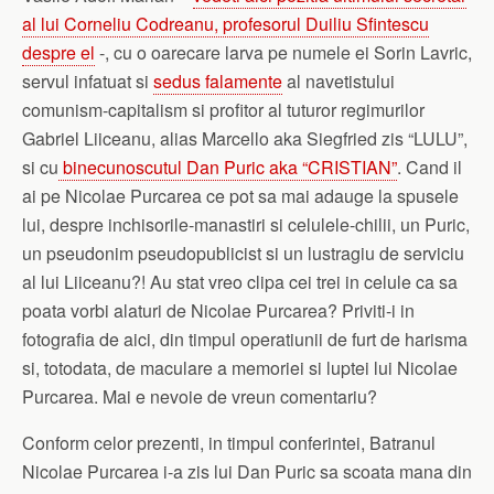
al lui Corneliu Codreanu, profesorul Duiliu Sfintescu
despre el
-, cu o oarecare larva pe numele ei Sorin Lavric,
servul infatuat si
sedus falamente
al navetistului
comunism-capitalism si profitor al tuturor regimurilor
Gabriel Liiceanu, alias Marcello aka Siegfried zis “LULU”,
si cu
binecunoscutul Dan Puric aka “CRISTIAN”
. Cand il
ai pe Nicolae Purcarea ce pot sa mai adauge la spusele
lui, despre inchisorile-manastiri si celulele-chilii, un Puric,
un pseudonim pseudopublicist si un lustragiu de serviciu
al lui Liiceanu?! Au stat vreo clipa cei trei in celule ca sa
poata vorbi alaturi de Nicolae Purcarea? Priviti-i in
fotografia de aici, din timpul operatiunii de furt de harisma
si, totodata, de maculare a memoriei si luptei lui Nicolae
Purcarea. Mai e nevoie de vreun comentariu?
Conform celor prezenti, in timpul conferintei, Batranul
Nicolae Purcarea i-a zis lui Dan Puric sa scoata mana din