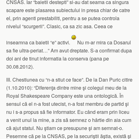
CNSAS. Iar “baietii destepti” si-au dat seama ca singura
scapare este plasarea subiectului in presa chiar de catre
el, prin agenti prestabiliti, pentru a se putea controla
nivelul “scurgerii”. Clasic, ca sa zic asa. Ceea ce
inseamna ca baietii “e” activi.
Nu m-ar mira ca Dosarul
sa fie ultra-periat…” Am avut dreptate. S-a confirmat dupa
doi ani de tinut informatia la conserva (pana pe
30.08.2012).
III. Chestiunea cu “n-a stiut ce face”. De la Dan Puric citire
(1.10.2010): “Diferenţa dintre mine şi colegul meu de la
Royal Shakespeare Company este una ontologică. În
sensul că el n-a fost utecist, n-a fost membru de partid şi
nu i s-a propus să fie informator. Eu când eram prin liceu
a venit unul la mine, a zis să semnez o hârtie din aia cum
că ajut statul. Nu ştiam ce presupune şi am semnat-o.
Pesemne că pe la CNSAS, pe la securiştii ăştia, există şi