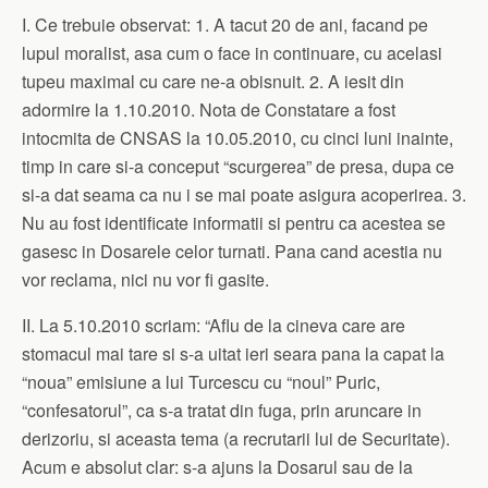
I. Ce trebuie observat: 1. A tacut 20 de ani, facand pe
lupul moralist, asa cum o face in continuare, cu acelasi
tupeu maximal cu care ne-a obisnuit. 2. A iesit din
adormire la 1.10.2010. Nota de Constatare a fost
intocmita de CNSAS la 10.05.2010, cu cinci luni inainte,
timp in care si-a conceput “scurgerea” de presa, dupa ce
si-a dat seama ca nu i se mai poate asigura acoperirea. 3.
Nu au fost identificate informatii si pentru ca acestea se
gasesc in Dosarele celor turnati. Pana cand acestia nu
vor reclama, nici nu vor fi gasite.
II. La 5.10.2010 scriam: “Aflu de la cineva care are
stomacul mai tare si s-a uitat ieri seara pana la capat la
“noua” emisiune a lui Turcescu cu “noul” Puric,
“confesatorul”, ca s-a tratat din fuga, prin aruncare in
derizoriu, si aceasta tema (a recrutarii lui de Securitate).
Acum e absolut clar: s-a ajuns la Dosarul sau de la