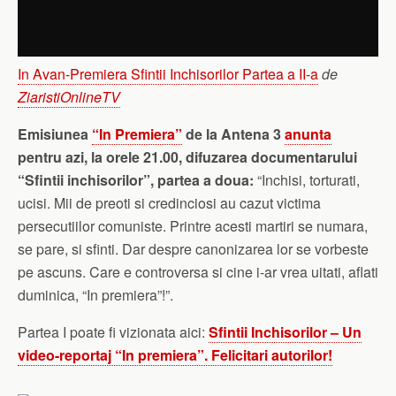
In Avan-Premiera Sfintii Inchisorilor Partea a II-a
de
ZiaristiOnlineTV
Emisiunea
“In Premiera”
de la Antena 3
anunta
pentru azi, la orele 21.00, difuzarea documentarului
“Sfintii inchisorilor”, partea a doua:
“Inchisi, torturati,
ucisi. Mii de preoti si credinciosi au cazut victima
persecutiilor comuniste. Printre acesti martiri se numara,
se pare, si sfinti. Dar despre canonizarea lor se vorbeste
pe ascuns. Care e controversa si cine i-ar vrea uitati, aflati
duminica, “In premiera”!”.
Partea I poate fi vizionata aici:
Sfintii Inchisorilor – Un
video-reportaj “In premiera”. Felicitari autorilor!