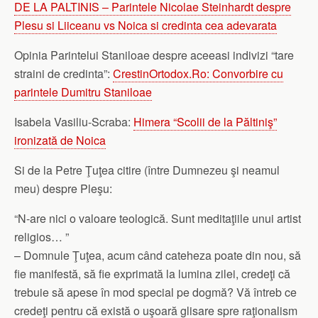
DE LA PALTINIS – Parintele Nicolae Steinhardt despre
Plesu si Liiceanu vs Noica si credinta cea adevarata
Opinia Parintelui Staniloae despre aceeasi indivizi “tare
straini de credinta”:
CrestinOrtodox.Ro: Convorbire cu
parintele Dumitru Staniloae
Isabela Vasiliu-Scraba:
Himera “Scolii de la Păltiniş”
ironizată de Noica
Si de la Petre Ţuţea citire (între Dumnezeu şi neamul
meu) despre Pleşu:
“N-are nici o valoare teologică. Sunt meditaţiile unui artist
religios… ”
– Domnule Ţuţea, acum când cateheza poate din nou, să
fie manifestă, să fie exprimată la lumina zilei, credeţi că
trebuie să apese în mod special pe dogmă? Vă întreb ce
credeţi pentru că există o uşoară glisare spre raţionalism