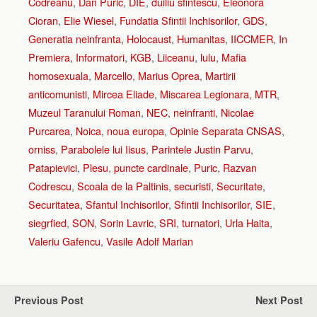
Codreanu
,
Dan Puric
,
DIE
,
duiliu sfintescu
,
Eleonora
Cioran
,
Elie Wiesel
,
Fundatia Sfintii Inchisorilor
,
GDS
,
Generatia neinfranta
,
Holocaust
,
Humanitas
,
IICCMER
,
In
Premiera
,
Informatori
,
KGB
,
Liiceanu
,
lulu
,
Mafia
homosexuala
,
Marcello
,
Marius Oprea
,
Martirii
anticomunisti
,
Mircea Eliade
,
Miscarea Legionara
,
MTR
,
Muzeul Taranului Roman
,
NEC
,
neinfranti
,
Nicolae
Purcarea
,
Noica
,
noua europa
,
Opinie Separata CNSAS
,
orniss
,
Parabolele lui Iisus
,
Parintele Justin Parvu
,
Patapievici
,
Plesu
,
puncte cardinale
,
Puric
,
Razvan
Codrescu
,
Scoala de la Paltinis
,
securisti
,
Securitate
,
Securitatea
,
Sfantul Inchisorilor
,
Sfintii Inchisorilor
,
SIE
,
siegrfied
,
SON
,
Sorin Lavric
,
SRI
,
turnatori
,
Urla Haita
,
Valeriu Gafencu
,
Vasile Adolf Marian
Previous Post
Next Post