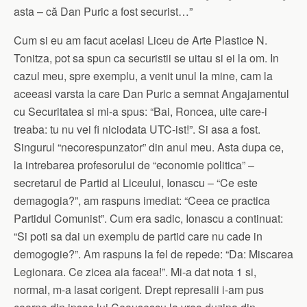
asta – că Dan Puric a fost securist…”
Cum si eu am facut acelasi Liceu de Arte Plastice N.
Tonitza, pot sa spun ca securistii se uitau si ei la om. In
cazul meu, spre exemplu, a venit unul la mine, cam la
aceeasi varsta la care Dan Puric a semnat Angajamentul
cu Securitatea si mi-a spus: “Bai, Roncea, uite care-i
treaba: tu nu vei fi niciodata UTC-ist!”. Si asa a fost.
Singurul “necorespunzator” din anul meu. Asta dupa ce,
la intrebarea profesorului de “economie politica” –
secretarul de Partid al Liceului, Ionascu – “Ce este
demagogia?”, am raspuns imediat: “Ceea ce practica
Partidul Comunist”. Cum era sadic, Ionascu a continuat:
“Si poti sa dai un exemplu de partid care nu cade in
demogogie?”. Am raspuns la fel de repede: “Da: Miscarea
Legionara. Ce zicea aia facea!”. Mi-a dat nota 1 si,
normal, m-a lasat corigent. Drept represalii i-am pus