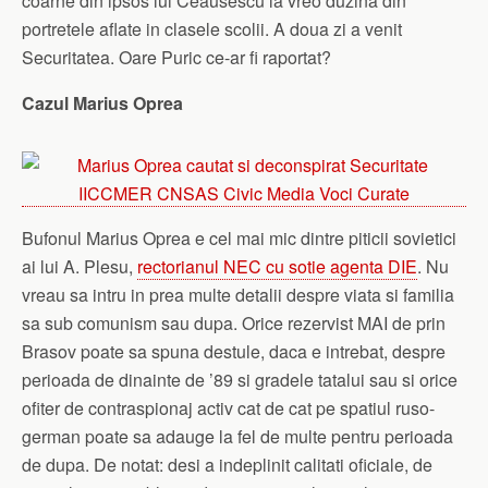
coarne din ipsos lui Ceausescu la vreo duzina din
portretele aflate in clasele scolii. A doua zi a venit
Securitatea. Oare Puric ce-ar fi raportat?
Cazul Marius Oprea
Bufonul Marius Oprea e cel mai mic dintre piticii sovietici
ai lui A. Plesu,
rectorianul NEC cu sotie agenta DIE
. Nu
vreau sa intru in prea multe detalii despre viata si familia
sa sub comunism sau dupa. Orice rezervist MAI de prin
Brasov poate sa spuna destule, daca e intrebat, despre
perioada de dinainte de ’89 si gradele tatalui sau si orice
ofiter de contraspionaj activ cat de cat pe spatiul ruso-
german poate sa adauge la fel de multe pentru perioada
de dupa. De notat: desi a indeplinit calitati oficiale, de