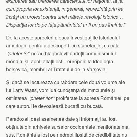
extirparea sau pierderea caracterului lor naţional, la fel
cum propria lor existenţă, în general, reprezintă prin ea
însăşi un protest contra unei măreţe revoluţii istorice…
Dispariţia lor de pe faţa pământului ar fi un pas înainte.”
De la aceste aprecieri pleacă investigaţiile istoricului
american, pentru a descoperi, cu stupefacţie, cu câtă
’’prietenie’’
ne-au blagoslovit părinţii comunismului
mondial şi, apoi, aliaţii est – europeni la ideologia
bolşevică, membrii ai Tratatului de la Varşovia.
Şi dacă se lecturează cu răbdare cele două volume ale
lui Larry Watts, vom lua cunoştinţă de minciunile şi
ostilitatea
’’prietenilor’’
proliferate la adresa României, pe
care autorul le devoalează bucată cu bucată.
Paradoxal, deşi asemenea date şi informaţii au fost
obţinute din arhivele surselor occidentale menţionate mai
sus, România a fost pe nedrept lipsită de credibilitate nu