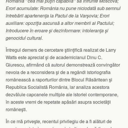
România ’’cea mai puţin capabilă’’ să înfrunte Moscova;
Erori acumulate: România nu pune niciodată sub semnul
întrebării apartenenţa la Pactul de la Varşovia; Erori
auxiliare: opoziţia ascunsă a altor membrii ai Pactului;
Introducere în eroare şi dezinformare: intoleranţa şi
genocidul cultural.
Întregul demers de cercetare ştiinţifică realizat de Larry
Watts este apreciat şi de academicianul Dinu C.
Giurescu, afirmând că autorul demonstrează convingător
nevoia de a reconsidera şi de a regândi istoriografia
românească a raporturilor dintre Blocul Răsăritean şi
Republica Socialistă România, iar analiza acestora
dezvăluie capcanele multiple ale istoriei contemporane,
în aceste vremi de repetate apăsări asupra societăţii
româneşti.
În ce mă priveşte, recentul privilegiu de a fi alături de