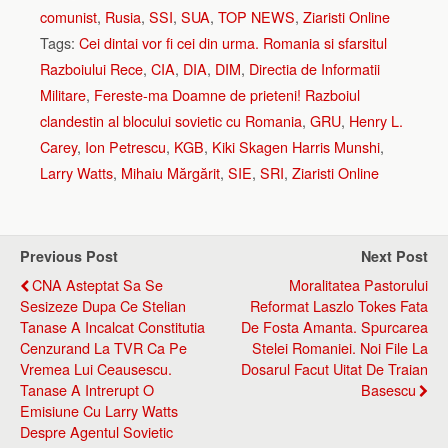
comunist
,
Rusia
,
SSI
,
SUA
,
TOP NEWS
,
Ziaristi Online
Tags:
Cei dintai vor fi cei din urma. Romania si sfarsitul
Razboiului Rece
,
CIA
,
DIA
,
DIM
,
Directia de Informatii
Militare
,
Fereste-ma Doamne de prieteni! Razboiul
clandestin al blocului sovietic cu Romania
,
GRU
,
Henry L.
Carey
,
Ion Petrescu
,
KGB
,
Kiki Skagen Harris Munshi
,
Larry Watts
,
Mihaiu Mărgărit
,
SIE
,
SRI
,
Ziaristi Online
Previous Post
Next Post
CNA Asteptat Sa Se
Moralitatea Pastorului
Sesizeze Dupa Ce Stelian
Reformat Laszlo Tokes Fata
Tanase A Incalcat Constitutia
De Fosta Amanta. Spurcarea
Cenzurand La TVR Ca Pe
Stelei Romaniei. Noi File La
Vremea Lui Ceausescu.
Dosarul Facut Uitat De Traian
Tanase A Intrerupt O
Basescu
Emisiune Cu Larry Watts
Despre Agentul Sovietic