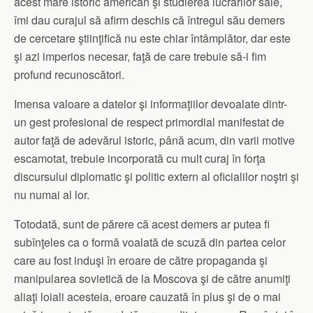
acest mare istoric american şi studierea lucrărilor sale,
îmi dau curajul să afirm deschis că întregul său demers
de cercetare ştiinţifică nu este chiar întâmplător, dar este
şi azi imperios necesar, faţă de care trebuie să-i fim
profund recunoscători.
Imensa valoare a datelor şi informaţiilor devoalate dintr-
un gest profesional de respect primordial manifestat de
autor faţă de adevărul istoric, până acum, din varii motive
escamotat, trebuie incorporată cu mult curaj în forţa
discursului diplomatic şi politic extern al oficialilor noştri şi
nu numai al lor.
Totodată, sunt de părere că acest demers ar putea fi
subînţeles ca o formă voalată de scuză din partea celor
care au fost induşi în eroare de către propaganda şi
manipularea sovietică de la Moscova şi de către anumiţi
aliaţi loiali acesteia, eroare cauzată în plus şi de o mai