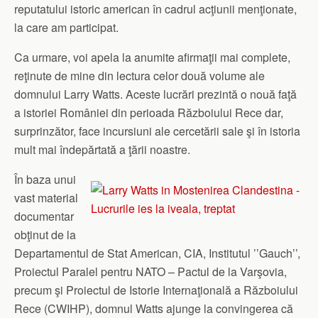
reputatului istoric american în cadrul acţiunii menţionate,
la care am participat.
Ca urmare, voi apela la anumite afirmaţii mai complete,
reţinute de mine din lectura celor două volume ale
domnului Larry Watts. Aceste lucrări prezintă o nouă faţă
a istoriei României din perioada Războiului Rece dar,
surprinzător, face incursiuni ale cercetării sale şi în istoria
mult mai îndepărtată a ţării noastre.
În baza unui
vast material
documentar
obţinut de la
Departamentul de Stat American, CIA, Institutul ’’Gauch’’,
Proiectul Paralel pentru NATO – Pactul de la Varşovia,
precum şi Proiectul de Istorie Internaţională a Războiului
Rece (CWIHP), domnul Watts ajunge la convingerea că