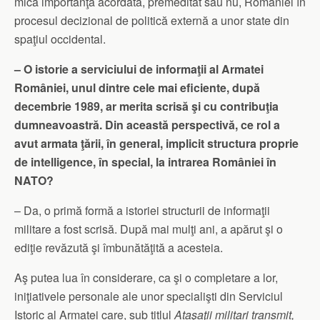
mică importanţă acordată, premeditat sau nu, României în
procesul decizional de politică externă a unor state din
spaţiul occidental.
– O istorie a serviciului de informaţii al Armatei
României, unul dintre cele mai eficiente, după
decembrie 1989, ar merita scrisă şi cu contribuţia
dumneavoastră. Din această perspectivă, ce rol a
avut armata ţării, în general, implicit structura proprie
de intelligence, în special, la intrarea României în
NATO?
– Da, o primă formă a istoriei structurii de informaţii
militare a fost scrisă. După mai mulţi ani, a apărut şi o
ediţie revăzută şi îmbunătăţită a acesteia.
Aş putea lua în considerare, ca şi o completare a lor,
iniţiativele personale ale unor specialişti din Serviciul
Istoric al Armatei care, sub titlul
Ataşaţii militari transmit,