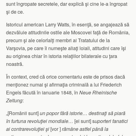
sunt îngropate secretele, dar explică şi cine le-a îngropat
şi de ce.
Istoricul american Larry Watts, în esenţă, se angajează să
dezvăluie atitudinile ostile ale Moscovei faţă de România,
precum şi ale celorlalţi membri ai Tratatului de la
Varşovia, pe care îi numeşte aliaţi loiali, atitudini care îşi
au originea chiar în istoria relaţiilor bilaterale cu ţara
noastră.
În context, cred că orice comentariu este de prisos dacă
menţionez numai şi afirmaţia criminală a lui Friederich
Engels făcută în ianuarie 1848, în
Neue Rheinische
Zeitung
:
„[Românii sunt]
un popor fără istorie… destinaţi să piară
în furtuna revoluţiei mondiale…
[ei sunt] s
uporteri fanatici
ai contrarevoluţiei şi
[vor ]
rămâne astfel până la