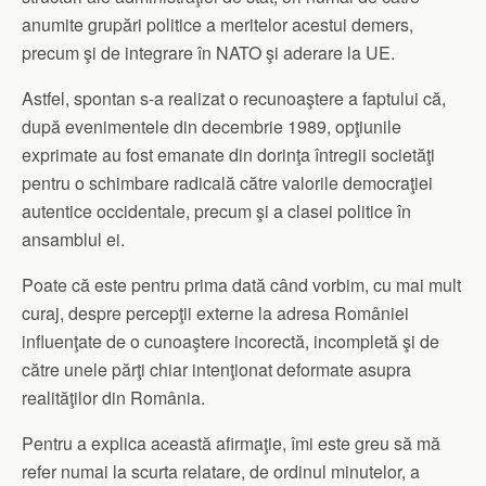
anumite grupări politice a meritelor acestui demers,
precum şi de integrare în NATO şi aderare la UE.
Astfel, spontan s-a realizat o recunoaştere a faptului că,
după evenimentele din decembrie 1989, opţiunile
exprimate au fost emanate din dorinţa întregii societăţi
pentru o schimbare radicală către valorile democraţiei
autentice occidentale, precum şi a clasei politice în
ansamblul ei.
Poate că este pentru prima dată când vorbim, cu mai mult
curaj, despre percepţii externe la adresa României
influenţate de o cunoaştere incorectă, incompletă şi de
către unele părţi chiar intenţionat deformate asupra
realităţilor din România.
Pentru a explica această afirmaţie, îmi este greu să mă
refer numai la scurta relatare, de ordinul minutelor, a