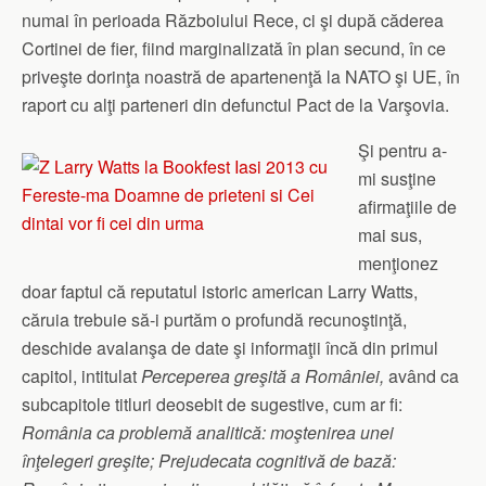
numai în perioada Războiului Rece, ci şi după căderea
Cortinei de fier, fiind marginalizată în plan secund, în ce
priveşte dorinţa noastră de apartenenţă la NATO şi UE, în
raport cu alţi parteneri din defunctul Pact de la Varşovia.
Şi pentru a-
mi susţine
afirmaţiile de
mai sus,
menţionez
doar faptul că reputatul istoric american Larry Watts,
căruia trebuie să-i purtăm o profundă recunoştinţă,
deschide avalanşa de date şi informaţii încă din primul
capitol, intitulat
Perceperea greşită a României,
având ca
subcapitole titluri deosebit de sugestive, cum ar fi:
România ca problemă analitică: moştenirea unei
înţelegeri greşite; Prejudecata cognitivă de bază: