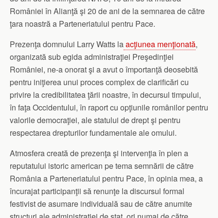
României în Alianţă şi 20 de ani de la semnarea de către
ţara noastră a Parteneriatului pentru Pace
.
Prezenţa domnului Larry Watts la
acţiunea menţionată
,
organizată sub egida administraţiei Preşedinţiei
României, ne-a onorat şi a avut o împortanţă deosebită
pentru iniţierea unui proces complex de clarificări cu
privire la credibilitatea ţării noastre, în decursul timpului,
în faţa Occidentului, în raport cu opţiunile românilor pentru
valorile democraţiei, ale statului de drept şi pentru
respectarea drepturilor fundamentale ale omului.
Atmosfera creată de prezenţa şi intervenţia în plen a
reputatului istoric american pe tema semnării de către
România a Parteneriatului pentru Pace, în opinia mea, a
încurajat participanţii să renunţe la discursul formal
festivist de asumare individuală sau de către anumite
structuri ale administraţiei de stat, ori numai de către