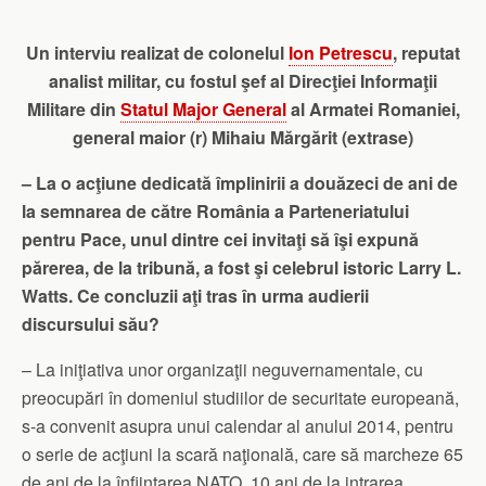
Un interviu realizat de colonelul
Ion Petrescu
, reputat
analist militar, cu fostul şef al Direcţiei Informaţii
Militare din
Statul Major General
al Armatei Romaniei,
general maior (r) Mihaiu Mărgărit (extrase)
– La o acţiune dedicată împlinirii a douăzeci de ani de
la semnarea de către România a Parteneriatului
pentru Pace, unul dintre cei invitaţi să îşi expună
părerea, de la tribună, a fost şi celebrul istoric Larry L.
Watts. Ce concluzii aţi tras în urma audierii
discursului său?
– La iniţiativa unor organizaţii neguvernamentale, cu
preocupări în domeniul studiilor de securitate europeană,
s-a convenit asupra unui calendar al anului 2014, pentru
o serie de acţiuni la scară naţională, care să marcheze 65
de ani de la înfiinţarea NATO, 10 ani de la intrarea