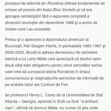
procesul de reformă din România diferea fundamental de
oricare alt proces din fostul Bloc Sovietic şi că era
aproape neinteligibil fără o expunere completă a
dinamicii revoluţiei din decembrie 1989 şi a anilor de
izolare care i-au succedat.
Preiau şi o apreciere a diplomatului american la
Bucureşti, Kiki Skagen Harris, în perioadele 1983-1987 şi
2000-2002, făcută la adresa demersului de cercetare
istorică a lui Larry Watts care apreciază că studiul celor
două cărţi este obligatoriu pentru orice cercetător serios
care vrea să cunoască istoria României în timpul
comunismului şi maşinaţiunile serviciilor de informaţii de
pe ambele laturi ale Cortinei de Fier.
Iar profesorul Henry L. Carey de la Universitatea de Stat
Atlanta – Georgia, apreciat în SUA ca fiind
’’a brilliant
man’’
, afirmă că domnul Watts, nu numai că ştie unde