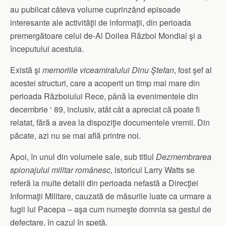
au publicat câteva volume cuprinzând episoade
interesante ale activităţii de informaţii, din perioada
premergătoare celui de-Al Doilea Război Mondial şi a
începutului acestuia.
Există şi
memoriile viceamiralului Dinu Ştefan
, fost şef al
acestei structuri, care a acoperit un timp mai mare din
perioada Războiului Rece, până la evenimentele din
decembrie ‘ 89, inclusiv, atât cât a apreciat că poate fi
relatat, fără a avea la dispoziţie documentele vremii. Din
păcate, azi nu se mai află printre noi.
Apoi, în unul din volumele sale, sub titlul
Dezmembrarea
spionajului militar românesc,
istoricul Larry Watts se
referă la multe detalii din perioada nefastă a Direcţiei
Informaţii Militare, cauzată de măsurile luate ca urmare a
fugii lui Pacepa – aşa cum numeşte domnia sa gestul de
defectare, în cazul în speţă.