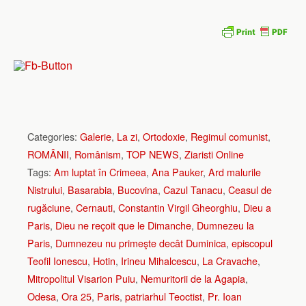
Categories:
Galerie
,
La zi
,
Ortodoxie
,
Regimul comunist
,
ROMÂNII
,
Românism
,
TOP NEWS
,
Ziaristi Online
Tags:
Am luptat în Crimeea
,
Ana Pauker
,
Ard malurile
Nistrului
,
Basarabia
,
Bucovina
,
Cazul Tanacu
,
Ceasul de
rugăciune
,
Cernauti
,
Constantin Virgil Gheorghiu
,
Dieu a
Paris
,
Dieu ne reçoit que le Dimanche
,
Dumnezeu la
Paris
,
Dumnezeu nu primeşte decât Duminica
,
episcopul
Teofil Ionescu
,
Hotin
,
Irineu Mihalcescu
,
La Cravache
,
Mitropolitul Visarion Puiu
,
Nemuritorii de la Agapia
,
Odesa
,
Ora 25
,
Paris
,
patriarhul Teoctist
,
Pr. Ioan