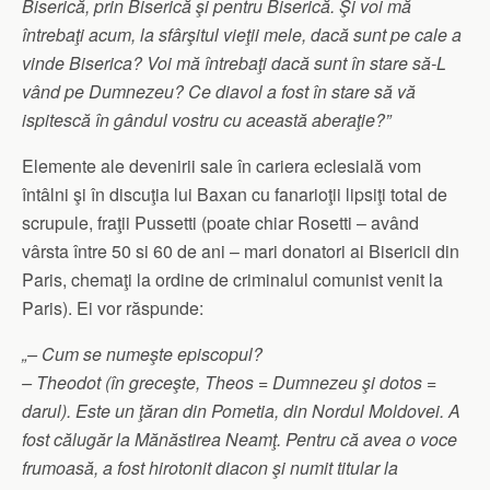
Biserică, prin Biserică şi pentru Biserică. Şi voi mă
întrebaţi acum, la sfârşitul vieţii mele, dacă sunt pe cale a
vinde Biserica? Voi mă întrebaţi dacă sunt în stare să-L
vând pe Dumnezeu? Ce diavol a fost în stare să vă
ispitescă în gândul vostru cu această aberaţie?”
Elemente ale devenirii sale în cariera eclesială vom
întâlni şi în discuţia lui Baxan cu fanarioţii lipsiţi total de
scrupule, fraţii Pussetti (poate chiar Rosetti – având
vârsta între 50 si 60 de ani – mari donatori ai Bisericii din
Paris, chemaţi la ordine de criminalul comunist venit la
Paris). Ei vor răspunde:
„– Cum se numeşte episcopul?
– Theodot (în greceşte, Theos = Dumnezeu şi dotos =
darul). Este un ţăran din Pometia, din Nordul Moldovei. A
fost călugăr la Mănăstirea Neamţ. Pentru că avea o voce
frumoasă, a fost hirotonit diacon şi numit titular la