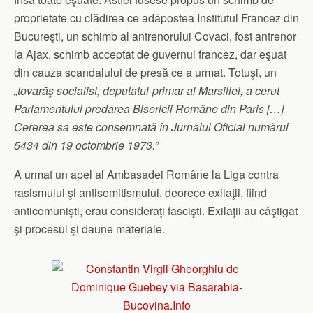
proprietate cu clădirea ce adăpostea Institutul Francez din
Bucureşti, un schimb al antrenorului Covaci, fost antrenor
la Ajax, schimb acceptat de guvernul francez, dar eşuat
din cauza scandalului de presă ce a urmat. Totuşi, un
„tovarăş socialist, deputatul-primar al Marsiliei, a cerut
Parlamentului predarea Bisericii Române din Paris […]
Cererea sa este consemnată în Jurnalul Oficial numărul
5434 din 19 octombrie 1973.”
A urmat un apel al Ambasadei Române la Liga contra
rasismului şi antisemitismului, deorece exilaţii, fiind
anticomunişti, erau consideraţi fascişti. Exilaţii au câştigat
şi procesul şi daune materiale.