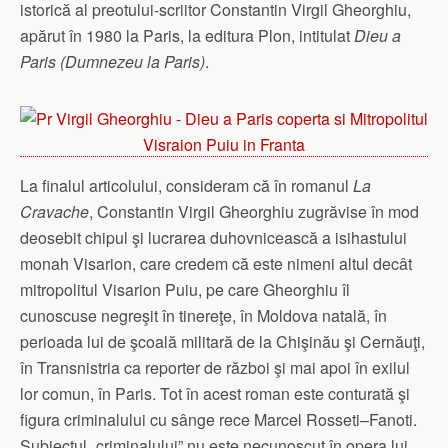
istorică al preotului-scriitor Constantin Virgil Gheorghiu,
apărut în 1980 la Paris, la editura Plon, intitulat
Dieu a
Paris (Dumnezeu la Paris)
.
La finalul articolului, consideram că în romanul
La
Cravache
, Constantin Virgil Gheorghiu zugrăvise în mod
deosebit chipul şi lucrarea duhovnicească a isihastului
monah Visarion, care credem că este nimeni altul decât
mitropolitul Visarion Puiu, pe care Gheorghiu îl
cunoscuse negreşit în tinereţe, în Moldova natală, în
perioada lui de şcoală militară de la Chişinău şi Cernăuţi,
în Transnistria ca reporter de război şi mai apoi în exilul
lor comun, în Paris. Tot în acest roman este conturată şi
figura criminalului cu sânge rece Marcel Rosseti–Fanoti.
Subiectul „criminalului” nu este necunoscut în opera lui