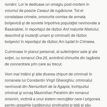
români. Lor le dedicase un omagiu post-mortem în
volumul de poezie
Ceasul de rugăciune
. Tot el
constatase crimele, omorurile comise de armata
bolşevică şi de soviete împotriva populaţiei nevinovate a
Basarabiei, în reportajul de război
Ard malurile Nistrului
,
descriind şi mutanţii umani şi criminalii de război
bolşevici în reportajul de război
Am luptat în Crimeea
.
Culminase în planul personal, al suferinţelor sale şi ale
soţiei, cu romanul
Ora 25
, amintind chinurile din lagărele
de concentrare prin care au trecut.
Vom mai întâlni şi alte diverse chipuri de criminali în
romanele lui Constantin Virgil Gheorghiu: criminalul
nevinovat din
Nemuritorii de la Agapia
, închipuitul
criminal şi ocnaş Maximilian Perahim din romanul
omonim, victimă a unui sistem necruţător care-l prigonea
pentru greşelile luptătorului sindicalist şi tată al său