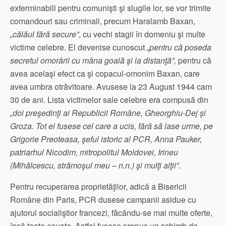
exterminabili pentru comunişti şi slugile lor, se vor trimite
comandouri sau criminali, precum Haralamb Baxan,
„călăul fără secure”
, cu vechi stagii în domeniu şi multe
victime celebre. El devenise cunoscut
„pentru că poseda
secretul omorârii cu mâna goală şi la distanţă”,
pentru că
avea acelaşi efect ca şi copacul-omonim Baxan, care
avea umbra otrăvitoare. Avusese la 23 August 1944 cam
30 de ani. Lista victimelor sale celebre era compusă din
„doi preşedinţi ai Republicii Române, Gheorghiu-Dej şi
Groza. Tot el fusese cel care a ucis, fără să lase urme, pe
Grigorie Preoteasa, şeful istoric al PCR, Anna Pauker,
patriarhul Nicodim, mitropolitul Moldovei, Irineu
(Mihălcescu, strămoşul meu – n.n.) şi mulţi alţii”.
Pentru recuperarea proprietăţilor, adică a Bisericii
Române din Paris, PCR dusese campanii asidue cu
ajutorul socialiştior francezi, făcându-se mai multe oferte,
însă toate eşuate. Astfel fusese propus un schimb de