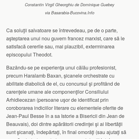
Constantin Virgil Gheorghiu de Dominique Guebey
via Basarabia-Bucovina.Info
Ca soluţii salvatoare se întrevedeau, pe de o parte,
aşteptarea unui nou guvern francez marxist, care să le
satisfacă cererile sau, mai plauzibil, exterminarea
episcopului Theodot.
Bazându-se pe experienţa unui călău profesionist,
precum Haralamb Baxan, şicanele orchestrate cu
abilitate diabolică de el, cu concursul şi profitând de
carenţele umane ale componenţilor Consiliului
Arhidiecezan (persoane uşor de identificat prin
coroborarea indiciilor literare cu elementele oferite de
Jean-Paul Besse în a sa Istorie a Bisericii din Jean de
Beauvais), doi dintre apărătorii credinţei şi ai libertăţii
sunt şicanaţi, îndepărtaţi, în final omorâţi (sau ajutaţi să