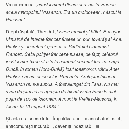
Va consemna:
„conducătorul diocezei a fost la vremea
aceia mitropolitul Vissarion. Era un moldovean, născut la
Paşcani.”
Drept răsplată, Theodot
„fusese arestat şi bătut. Era uşor.
Ministrul de Interne francez fusese un bun tovarăş al Anei
Pauker şi secretarul general al Partidului Comunist
Francez. Şeful poliţiei franceze fusese, de fapt, celebrul
încătuşător (vreo aluzie la celebrul securist Ion TeLeagă–
Dincă, în roman Horo-Dinkă) Iosif Ioaanovici, vărul Anei
Pauker, născut el însuşi în România. Arhiepiepiscopul
Vissarion nu s-a supus. A fost alungat din Paris. Nu mai
avea dreptul să se apropie de biserica din Paris la mai
puţin de 100 de kilometri. A murit la Vielles-Maisons, în
Aisne, la 10 august 1964.”
Şi asta nu fusese totul. Împotriva unor neascultători ca el,
anticomunişti incurabili, deveniţi indezirabili si