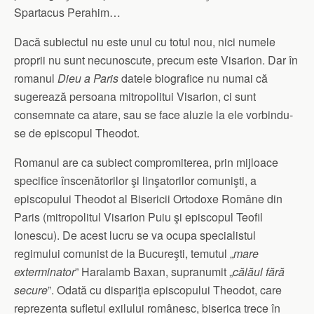
Spartacus Perahim…
Dacă subiectul nu este unul cu totul nou, nici numele
proprii nu sunt necunoscute, precum este Visarion. Dar în
romanul
Dieu a Paris
datele biografice nu numai că
sugerează persoana mitropolitui Visarion, ci sunt
consemnate ca atare, sau se face aluzie la ele vorbindu-
se de episcopul Theodot.
Romanul are ca subiect compromiterea, prin mijloace
specifice înscenătorilor şi linşatorilor comunişti, a
episcopului Theodot al Bisericii Ortodoxe Române din
Paris (mitropolitul Visarion Puiu şi episcopul Teofil
Ionescu). De acest lucru se va ocupa specialistul
regimului comunist de la Bucureşti, temutul „
mare
exterminator
” Haralamb Baxan, supranumit „
călăul fără
secure
”. Odată cu dispariţia episcopului Theodot, care
reprezenta sufletul exilului românesc, biserica trece în