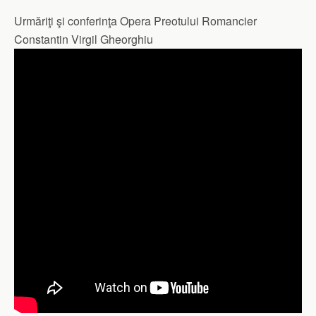
Urmăriţi şi conferinţa Opera Preotului Romancier
Constantin Virgil Gheorghiu