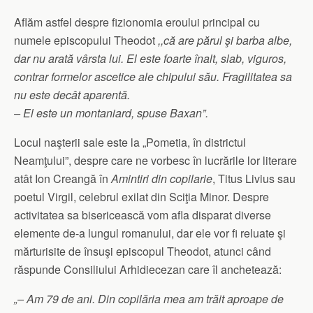
Aflăm astfel despre fizionomia eroului principal cu
numele episcopului Theodot
,,că are părul şi barba albe,
dar nu arată vârsta lui. El este foarte înalt, slab, viguros,
contrar formelor ascetice ale chipului său. Fragilitatea sa
nu este decât aparentă.
– El este un montaniard, spuse Baxan”.
Locul naşterii sale este la „Pometia, în districtul
Neamţului”, despre care ne vorbesc în lucrările lor literare
atât Ion Creangă în
Amintiri din copilarie
, Titus Livius sau
poetul Virgil, celebrul exilat din Sciţia Minor. Despre
activitatea sa bisericească vom afla disparat diverse
elemente de-a lungul romanului, dar ele vor fi reluate şi
mărturisite de însuşi episcopul Theodot, atunci când
răspunde Consiliului Arhidiecezan care îl anchetează:
„– Am 79 de ani. Din copilăria mea am trăit aproape de