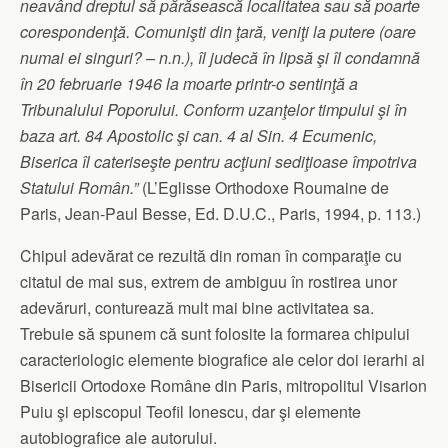
neavând dreptul să părăsească localitatea sau să poarte
corespondenţă. Comunişti din ţară, veniţi la putere (oare
numai ei singuri? – n.n.), îl judecă în lipsă şi îl condamnă
în 20 februarie 1946 la moarte printr-o sentinţă a
Tribunalului Poporului. Conform uzanţelor timpului şi în
baza art. 84 Apostolic şi can. 4 al Sin. 4 Ecumenic,
Biserica îl cateriseşte pentru acţiuni sediţioase împotriva
Statului Român.”
(L’Eglisse Orthodoxe Roumaine de
Paris, Jean-Paul Besse, Ed. D.U.C., Paris, 1994, p. 113.)
Chipul adevărat ce rezultă din roman în comparaţie cu
citatul de mai sus, extrem de ambiguu în rostirea unor
adevăruri, conturează mult mai bine activitatea sa.
Trebuie să spunem că sunt folosite la formarea chipului
caracteriologic elemente biografice ale celor doi ierarhi ai
Bisericii Ortodoxe Române din Paris, mitropolitul Visarion
Puiu şi episcopul Teofil Ionescu, dar şi elemente
autobiografice ale autorului.