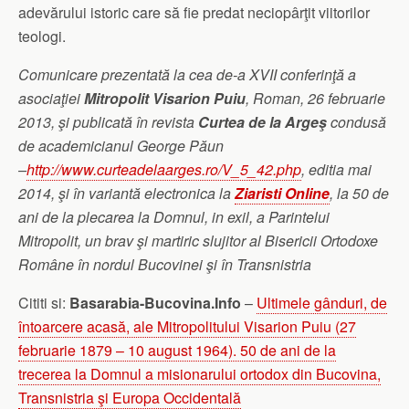
adevărului istoric care să fie predat neciopârţit viitorilor
teologi.
Comunicare prezentată la cea de-a XVII conferinţă a
asociaţiei
Mitropolit Visarion Puiu
, Roman, 26 februarie
2013, ş
i publicată în revista
Curtea de la Argeş
condusă
de academicianul George Păun
–
http://www.curteadelaarges.ro/V_5_42.php
, editia mai
2014, şi în variantă electronica la
Ziaristi Online
, la 50 de
ani de la plecarea la Domnul, in exil, a Parintelui
Mitropolit, un brav şi martiric slujitor al Bisericii Ortodoxe
Române în nordul Bucovinei şi în Transnistria
Cititi si:
Basarabia-Bucovina.Info
–
Ultimele gânduri, de
întoarcere acasă, ale Mitropolitului Visarion Puiu (27
februarie 1879 – 10 august 1964). 50 de ani de la
trecerea la Domnul a misionarului ortodox din Bucovina,
Transnistria şi Europa Occidentală