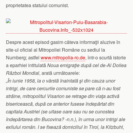
proprietatea statului comunist.
Despre acest episod gasim câteva informaţii aluzive în
site-ul oficial al Mitropoliei Române cu sediul la
Nurnberg; astfel
www.mitropolia-ro.de
, într-o scurtă istorie
a eparhiei intitulată
Noua emigraţie după cel de-Al Doilea
Război Mondial
, arată următoarele:
„În iunie 1958, la o vârstă înaintată şi din cauza unor
intrigi, de care cercurile comuniste se pare că n-au fost
străine, mitropolitul Visarion se retrage din viaţa activă
bisericească, după ce anterior fusese îndepărtat din
capitala Austriei (se uitase oare sau nu se cunostea
îndepărtarea din Bucovina? -n.n.), în urma unor intrigi ale
exilului român. I se fixează domiciliul în Tirol, la Kitzbuhl,