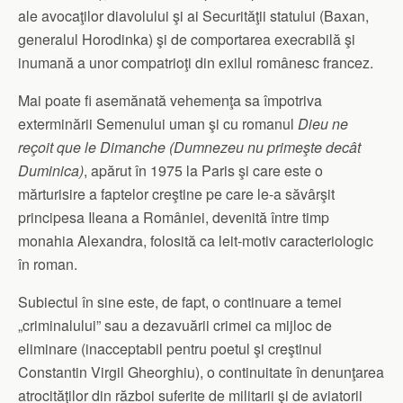
ale avocaţilor diavolului şi ai Securităţii statului (Baxan,
generalul Horodinka) şi de comportarea execrabilă şi
inumană a unor compatrioţi din exilul românesc francez.
Mai poate fi asemănată vehemenţa sa împotriva
exterminării Semenului uman şi cu romanul
Dieu ne
reçoit que le Dimanche (Dumnezeu nu primeşte decât
Duminica)
, apărut în 1975 la Paris şi care este o
mărturisire a faptelor creştine pe care le-a săvârşit
principesa Ileana a României, devenită între timp
monahia Alexandra, folosită ca leit-motiv caracteriologic
în roman.
Subiectul în sine este, de fapt, o continuare a temei
„criminalului” sau a dezavuării crimei ca mijloc de
eliminare (inacceptabil pentru poetul şi creştinul
Constantin Virgil Gheorghiu), o continuitate în denunţarea
atrocităţilor din război suferite de militarii şi de aviatorii