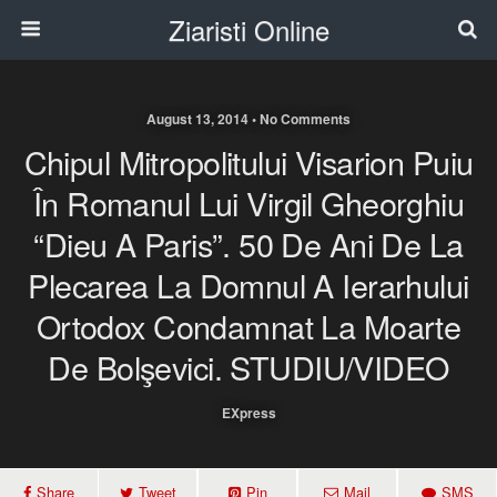
Ziaristi Online
August 13, 2014 • No Comments
Chipul Mitropolitului Visarion Puiu
În Romanul Lui Virgil Gheorghiu
“Dieu A Paris”. 50 De Ani De La
Plecarea La Domnul A Ierarhului
Ortodox Condamnat La Moarte
De Bolşevici. STUDIU/VIDEO
EXpress
Share
Tweet
Pin
Mail
SMS