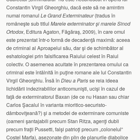
Constantin Virgil Gheorghiu, dacă este să ne amintim
numai romanul
Le Grand Exterminateur
(tradus în
româneşte sub titlul
Marele exterminator şi marele Sinod
Ortodox
, Editura Agaton, Făgăraş, 2009), în care omul
este prezentat într-o formă de decadenţă maximă: aceea
de criminal al Aproapelui său, dar şi de schimbător al
eshatologiei prin falsificarea Raiului celest în Raiul
colectiv. O asemenea acuitate în prezentarea omului ca
criminal este întâlnită în puţine romane ale lui Constantin
Virgil Gheorghiu. Însă în
Dieu a Paris
se reia ideea
lichidării indezirabililor anticomunişti, ucişi în cazul de
faţă de exterminatorul Baxan (de ce nu Hasan sau chiar
Carlos Şacalul în varianta mioritico-securisto-
dâmboviţeană?) şi a metodei de exterminare comuniste
(oameni şantajabili precum Stan Ritza, agenţi dubli
precum fraţii Pussetti, falşi patrioţi precum „colonelul”
Costel Marfa), asezonate din plin de planurile diabolice