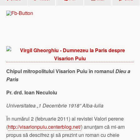
Chipul mitropolitului Visarion Puiu în romanul
Dieu a
Paris
Pr. drd. Ioan Neculoiu
Universitatea „1 Decembrie 1918” Alba-Iulia
În numărul 2 (februarie 2011) al revistei Valori perene
(
http://visarionpuiu.centerblog.net/
) anunţam că mi-
am
propus să descifrez şi să prezint un roman cu cheie