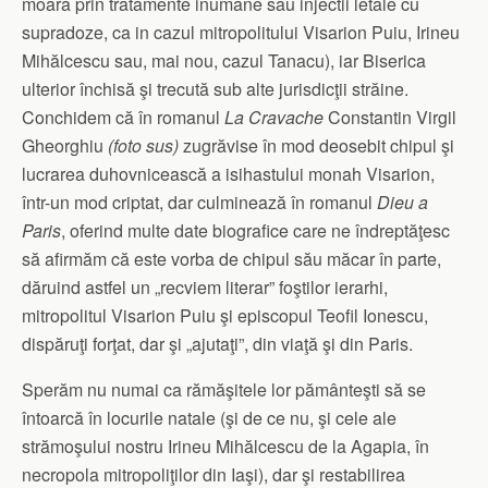
moară prin tratamente inumane sau injectii letale cu
supradoze, ca in cazul mitropolitului Visarion Puiu, Irineu
Mihălcescu sau, mai nou, cazul Tanacu), iar Biserica
ulterior închisă şi trecută sub alte jurisdicţii străine.
Conchidem că în romanul
La Cravache
Constantin Virgil
Gheorghiu
(foto sus)
zugrăvise în mod deosebit chipul şi
lucrarea duhovnicească a isihastului monah Visarion,
într-un mod criptat, dar culminează în romanul
Dieu a
Paris
, oferind multe date biografice care ne îndreptăţesc
să afirmăm că este vorba de chipul său măcar în parte,
dăruind astfel un „recviem literar” foştilor ierarhi,
mitropolitul Visarion Puiu şi episcopul Teofil Ionescu,
dispăruţi forţat, dar şi „ajutaţi”, din viaţă şi din Paris.
Sperăm nu numai ca rămăşitele lor pământeşti să se
întoarcă în locurile natale (şi de ce nu, şi cele ale
strămoşului nostru Irineu Mihălcescu de la Agapia, în
necropola mitropoliţilor din Iaşi), dar şi restabilirea