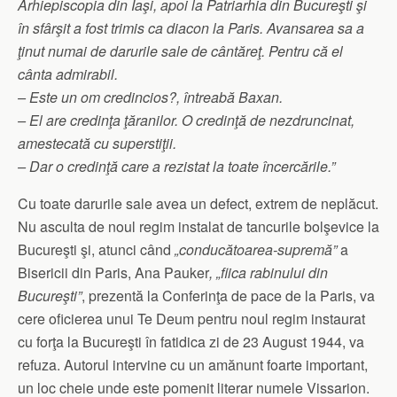
Arhiepiscopia din Iaşi, apoi la Patriarhia din Bucureşti şi
în sfârşit a fost trimis ca diacon la Paris. Avansarea sa a
ţinut numai de darurile sale de cântăreţ. Pentru că el
cânta admirabil.
– Este un om credincios?, întreabă Baxan.
– El are credinţa ţăranilor. O credinţă de nezdruncinat,
amestecată cu superstiţii.
– Dar o credinţă care a rezistat la toate încercările.”
Cu toate darurile sale avea un defect, extrem de neplăcut.
Nu asculta de noul regim instalat de tancurile bolşevice la
Bucureşti şi, atunci când
„conducătoarea-supremă”
a
Bisericii din Paris, Ana Pauker
, „fiica rabinului din
Bucureşti”
, prezentă la Conferinţa de pace de la Paris, va
cere oficierea unui Te Deum pentru noul regim instaurat
cu forţa la Bucureşti în fatidica zi de 23 August 1944, va
refuza. Autorul intervine cu un amănunt foarte important,
un loc cheie unde este pomenit literar numele Vissarion.