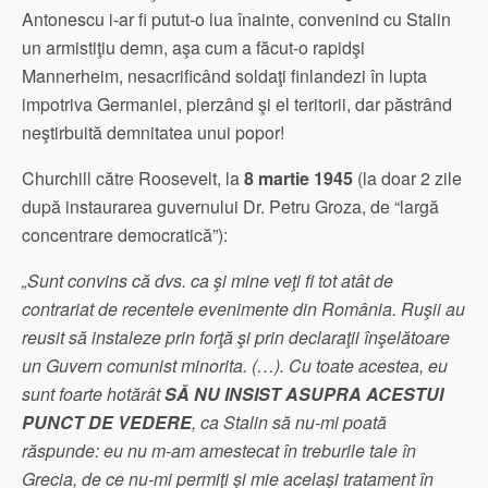
Antonescu i-ar fi putut-o lua înainte, convenind cu Stalin
un armistiţiu demn, aşa cum a făcut-o rapidşi
Mannerheim, nesacrificând soldaţi finlandezi în lupta
impotriva Germaniei, pierzând şi el teritorii, dar păstrând
neştirbuită demnitatea unui popor!
Churchill către Roosevelt, la
8 martie 1945
(la doar 2 zile
după instaurarea guvernului Dr. Petru Groza, de “largă
concentrare democratică”):
„Sunt convins că dvs. ca şi mine veţi fi tot atât de
contrariat de recentele evenimente din România. Ruşii au
reusit să instaleze prin forţă şi prin declaraţii înşelătoare
un Guvern comunist minorita. (…). Cu toate acestea, eu
sunt foarte hotărât
SĂ NU INSIST ASUPRA ACESTUI
PUNCT DE VEDERE
, ca Stalin să nu-mi poată
răspunde: eu nu m-am amestecat în treburile tale în
Grecia, de ce nu-mi permiţi şi mie acelaşi tratament în