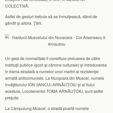
COLECTIVĂ.
Astfel de gesturi trebuie să se înmulţească, dând de
gândit şi altora. Ţării.
Un gest de normalitate îl constituie preluarea de către
instituţii publice (şcoli şi cămine culturale) şi introducerea
în trama stradală a numelor unor martiri ai rezistenţei
armată anticomuniste. La Nucşoara din Muscel, numele
învăţătorului ION (IANCU) ARNĂUŢOIU şi al fiului
acestuia, Locotenentul TOMA ARNĂUŢOIU, sunt astfel
preţuite.
La Câmpulung-Muscel, o stradă poartă numele