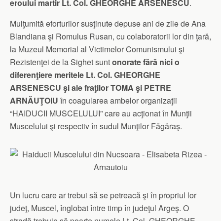
eroului martir Lt. Col. GHEORGHE ARSENESCU
.
Mulţumită eforturilor susţinute depuse ani de zile de Ana
Blandiana şi Romulus Rusan, cu colaboratorii lor din ţară,
la Muzeul Memorial al Victimelor Comunismului şi
Rezistenţei de la Sighet sunt
onorate fără nici o
diferenţiere meritele Lt. Col. GHEORGHE
ARSENESCU şi ale fraţilor TOMA şi PETRE
ARNĂUŢOIU
în coagularea ambelor organizaţii
“HAIDUCII MUSCELULUI” care au acţionat în Munţii
Muscelului şi respectiv în sudul Munţilor Făgăraş.
Un lucru care ar trebui să se petreacă şi în propriul lor
judeţ, Muscel, înglobat între timp în judeţul Argeş. O
stradă trebuie să poarte numele Lt. Col. GHEORGHE