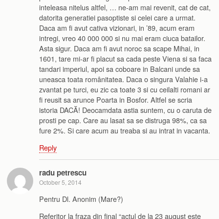
inteleasa nitelus altfel, … ne-am mai revenit, cat de cat,
datorita generatiei pasoptiste si celei care a urmat.
Daca am fi avut cativa vizionari, in ’89, acum eram
intregi, vreo 40 000 000 si nu mai eram ciuca batailor.
Asta sigur. Daca am fi avut noroc sa scape Mihai, in
1601, tare mi-ar fi placut sa cada peste Viena si sa faca
tandari imperiul, apoi sa coboare in Balcani unde sa
uneasca toata românitatea. Daca o singura Valahie i-a
zvantat pe turci, eu zic ca toate 3 si cu ceilalti romani ar
fi reusit sa arunce Poarta in Bosfor. Altfel se scria
istoria DACĂ! Deocamdata astia suntem, cu o caruta de
prosti pe cap. Care au lasat sa se distruga 98%, ca sa
fure 2%. Si care acum au treaba si au intrat in vacanta.
Reply
radu petrescu
October 5, 2014
Pentru Dl. Anonim (Mare?)
Referitor la fraza din final “actul de la 23 august este