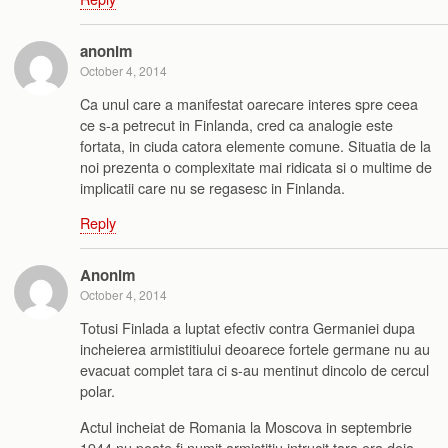
anonim
October 4, 2014
Ca unul care a manifestat oarecare interes spre ceea
ce s-a petrecut in Finlanda, cred ca analogie este
fortata, in ciuda catora elemente comune. Situatia de la
noi prezenta o complexitate mai ridicata si o multime de
implicatii care nu se regasesc in Finlanda.
Reply
Anonim
October 4, 2014
Totusi Finlada a luptat efectiv contra Germaniei dupa
incheierea armistitiului deoarece fortele germane nu au
evacuat complet tara ci s-au mentinut dincolo de cercul
polar.
Actul incheiat de Romania la Moscova in septembrie
1944 nu poate fi numit armistitiu intrucit tara era deja