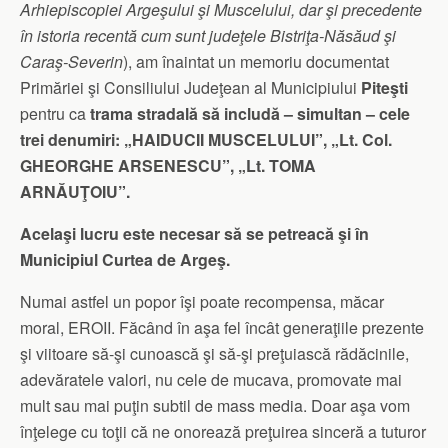
Arhiepiscopiei Argeşului şi Muscelului, dar şi precedente
în istoria recentă cum sunt judeţele Bistriţa-Năsăud şi
Caraş-Severin
), am înaintat un memoriu documentat
Primăriei şi Consiliului Judeţean al Municipiului
Piteşti
pentru ca
trama stradală să includă – simultan – cele
trei denumiri: „HAIDUCII MUSCELULUI”, „Lt. Col.
GHEORGHE ARSENESCU”, „Lt. TOMA
ARNĂUŢOIU”.
Acelaşi lucru este necesar să se petreacă şi în
Municipiul Curtea de Argeş.
Numai astfel un popor îşi poate recompensa, măcar
moral, EROII. Făcând în aşa fel încât generaţiile prezente
şi viitoare să-şi cunoască şi să-şi preţuiască rădăcinile,
adevăratele valori, nu cele de mucava, promovate mai
mult sau mai puţin subtil de mass media. Doar aşa vom
înţelege cu toţii că ne onorează preţuirea sinceră a tuturor