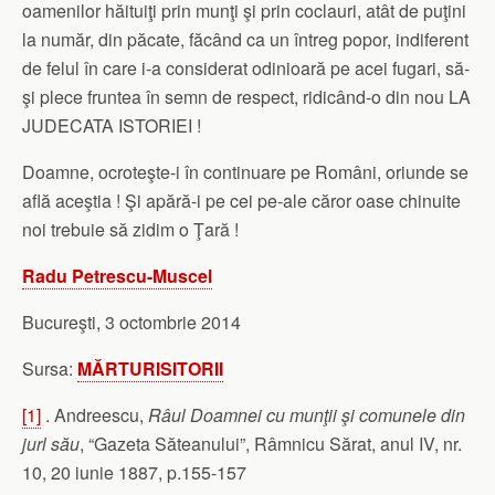
oamenilor hăituiţi prin munţi şi prin coclauri, atât de puţini
la număr, din păcate, făcând ca un întreg popor, indiferent
de felul în care i-a considerat odinioară pe acei fugari, să-
şi plece fruntea în semn de respect, ridicând-o din nou LA
JUDECATA ISTORIEI !
Doamne, ocroteşte-i în continuare pe Români, oriunde se
află aceştia ! Şi apără-i pe cei pe-ale căror oase chinuite
noi trebuie să zidim o Ţară !
Radu Petrescu-Muscel
Bucureşti, 3 octombrie 2014
Sursa:
MĂRTURISITORII
[1]
. Andreescu,
Râul Doamnei cu munţii şi comunele din
jurl său
, “Gazeta Săteanului”, Râmnicu Sărat, anul IV, nr.
10, 20 iunie 1887, p.155-157