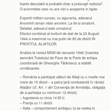
foarte discutabil si probabil chiar a prelungit razboiul”.
O enormitate care nu are nici o acoperire in fapte.
Expertii militari cunosc, cu siguranta, adevarul.
Anonimii raman niste anonimi. La fel si amatorii.
Detaliat, adevarul este urmatorul:
Efectul combinat al loviturii de stat de la 23 August
1944 a insemnat nu mai putin de 85 de divizii IN
PROFITUL ALIATILOR.
Analiza la nivelul MSM din ianuarie 1946 (înaintea
semnării Tratatului de Pace de la Paris de echipa
coordonată de Gheorghe Tătărescu) a stabilit
următoarele:
– România a participat alături de Aliaţi cu o medie mai
mare de 15 divizii – a patra ţară combatantă în rândul
Aliaţilor (cf. Art. 1 din Convenţia de Armistiţiu, obligaţia
de a participa cu minimum 12 divizii).
– Iugoslavia cu circa 14 M.U.
– Franţa cu 11 divizii
– Italia – comportament ambiguu (a se vedea in