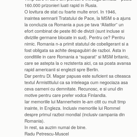
160.000 prizonieri luati rapid in Rusia.
O lovitura de stat cu foarte multe erori. In 1946,
inaintea semnarii Tratatului de Pace, la MSM s-a ajuns
la concluzia ca Romania a pus pe tava “Aliatilor” un
efort combinat de peste 80 de divizii (sunt incluse si
diviziile germane blocate in sud). Pentru ce? Pentru
nimic. Romania n-a primit statutul de cobeligerant si a
fost obligata sa achite despagubiri de razboi. Asta in
conditiile in care Romania a “suparat” si MSM britanic,
care se astepta la o rezistenta aici, ca sa poata avansa
rapid americanii si englezii spre Berlin.
Dar pentru Dl. Magar papuas este suficient sa citeasca
textul Armistitiului ca sa inteleaga cum negociaza asa
ceva oameni cu demnitate. Recunosc, e si unul din
motive pentru care prefer vodca Finlandia.
Iar memoriile lui Mannerheim le-am citit cu mult timp
inainte, in Engleza. Inclusiv memoriile lui Rommel
despre primul razboi mondial (inclusiv campania din
Romania).
In rest, sa auzim numai de bine.
Radu Petrescu-Muscel