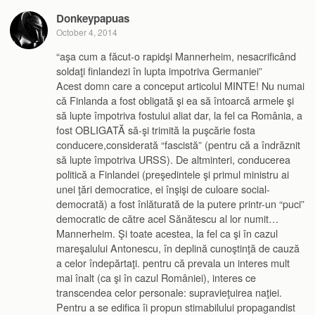
Donkeypapuas
October 4, 2014
“aşa cum a făcut-o rapidşi Mannerheim, nesacrificând
soldaţi finlandezi în lupta impotriva Germaniei”
Acest domn care a conceput articolul MINTE! Nu numai
că Finlanda a fost obligată şi ea să întoarcă armele şi
să lupte împotriva fostului aliat dar, la fel ca România, a
fost OBLIGATĂ să-şi trimită la puşcărie fosta
conducere,considerată “fascistă” (pentru că a îndrăznit
să lupte împotriva URSS). De altminteri, conducerea
politică a Finlandei (preşedintele şi primul ministru ai
unei ţări democratice, ei înşişi de culoare social-
democrată) a fost înlăturată de la putere printr-un “puci”
democratic de către acel Sănătescu al lor numit…
Mannerheim. Şi toate acestea, la fel ca şi în cazul
mareşalului Antonescu, în deplină cunoştinţă de cauză
a celor îndepărtaţi. pentru că prevala un interes mult
mai înalt (ca şi în cazul României), interes ce
transcendea celor personale: supravieţuirea naţiei.
Pentru a se edifica îi propun stimabilului propagandist