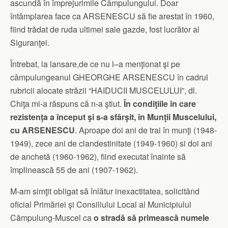
ascundă în împrejurimile Câmpulungului. Doar
întâmplarea face ca ARSENESCU să fie arestat în 1960,
fiind trădat de ruda ultimei sale gazde, fost lucrător al
Siguranţei.
Întrebat, la lansare,de ce nu l–a menţionat şi pe
câmpulungeanul GHEORGHE ARSENESCU în cadrul
rubricii alocate străzii “HAIDUCII MUSCELULUI”, dl.
Chiţa mi-a răspuns că n-a ştiut.
În condiţiile în care
rezistenţa a început şi s-a sfârşit, în Munţii Muscelului,
cu ARSENESCU
. Aproape doi ani de trai în munţi (1948-
1949), zece ani de clandestinitate (1949-1960) si doi ani
de anchetă (1960-1962), fiind executat înainte să
împlinească 55 de ani (1907-1962).
M-am simţit obligat să înlătur inexactitatea, solicitând
oficial Primăriei şi Consiliului Local al Municipiului
Câmpulung-Muscel ca
o stradă să primească numele