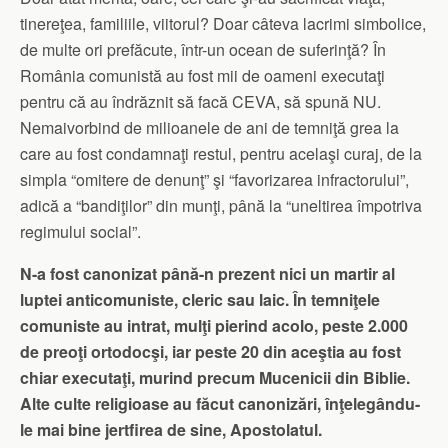
tinereţea, familiile, viitorul? Doar câteva lacrimi simbolice,
de multe ori prefăcute, într-un ocean de suferinţă? În
România comunistă au fost mii de oameni executaţi
pentru că au îndrăznit să facă CEVA, să spună NU.
Nemaivorbind de milioanele de ani de temniţă grea la
care au fost condamnaţi restul, pentru acelaşi curaj, de la
simpla “omitere de denunţ” şi “favorizarea infractorului”,
adică a “bandiţilor” din munţi, până la “uneltirea împotriva
regimului social”.
N-a fost canonizat până-n prezent nici un martir al
luptei anticomuniste, cleric sau laic. În temniţele
comuniste au intrat, mulţi pierind acolo, peste 2.000
de preoţi ortodocşi, iar peste 20 din aceştia au fost
chiar executaţi, murind precum Mucenicii din Biblie.
Alte culte religioase au făcut canonizări, înţelegându-
le mai bine jertfirea de sine, Apostolatul.