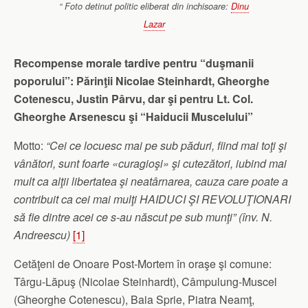
“
Foto detinut politic eliberat din inchisoare:
Dinu
Lazar
Recompense morale tardive pentru “duşmanii
poporului”: Părinţii Nicolae Steinhardt, Gheorghe
Cotenescu, Justin Pârvu, dar şi pentru Lt. Col.
Gheorghe Arsenescu şi “Haiducii Muscelului”
Motto:
“Cei ce locuesc mai pe sub păduri, fiind mai toţi şi
vânători, sunt foarte «curagioşi» şi cutezători, iubind mai
mult ca alţii libertatea şi neatârnarea, cauza care poate a
contribuit ca cei mai mulţi HAIDUCI ŞI REVOLUŢIONARI
să fie dintre acei ce s-au născut pe sub munţi” (înv. N.
Andreescu)
[1]
Cetăţeni de Onoare Post-Mortem în oraşe şi comune:
Târgu-Lăpuş (Nicolae Steinhardt), Câmpulung-Muscel
(Gheorghe Cotenescu), Baia Sprie, Piatra Neamţ,