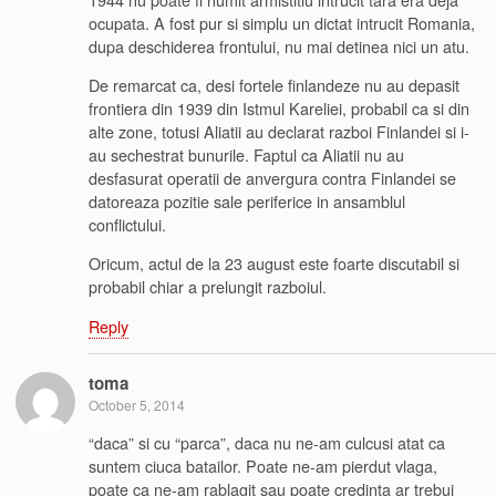
ocupata. A fost pur si simplu un dictat intrucit Romania,
dupa deschiderea frontului, nu mai detinea nici un atu.
De remarcat ca, desi fortele finlandeze nu au depasit
frontiera din 1939 din Istmul Kareliei, probabil ca si din
alte zone, totusi Aliatii au declarat razboi Finlandei si i-
au sechestrat bunurile. Faptul ca Aliatii nu au
desfasurat operatii de anvergura contra Finlandei se
datoreaza pozitie sale periferice in ansamblul
conflictului.
Oricum, actul de la 23 august este foarte discutabil si
probabil chiar a prelungit razboiul.
Reply
toma
October 5, 2014
“daca” si cu “parca”, daca nu ne-am culcusi atat ca
suntem ciuca batailor. Poate ne-am pierdut vlaga,
poate ca ne-am rablagit sau poate credinta ar trebui