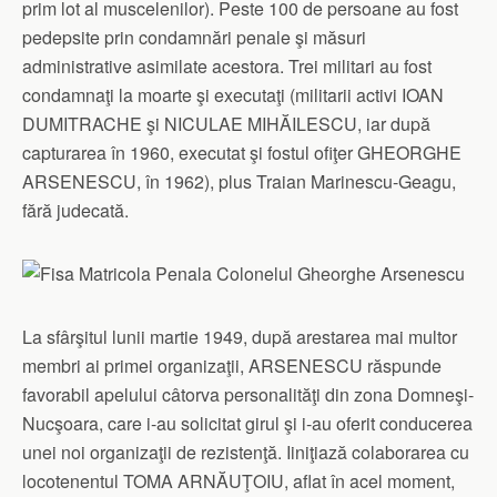
prim lot al muscelenilor). Peste 100 de persoane au fost
pedepsite prin condamnări penale şi măsuri
administrative asimilate acestora. Trei militari au fost
condamnaţi la moarte şi executaţi (militarii activi IOAN
DUMITRACHE şi NICULAE MIHĂILESCU, iar după
capturarea în 1960, executat şi fostul ofiţer GHEORGHE
ARSENESCU, în 1962), plus Traian Marinescu-Geagu,
fără judecată.
La sfârşitul lunii martie 1949, după arestarea mai multor
membri ai primei organizaţii, ARSENESCU răspunde
favorabil apelului câtorva personalităţi din zona Domneşi-
Nucşoara, care i-au solicitat girul şi i-au oferit conducerea
unei noi organizaţii de rezistenţă. Iiniţiază colaborarea cu
locotenentul TOMA ARNĂUŢOIU, aflat în acel moment,