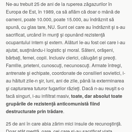
Ne-au trebuit 25 de ani de la ruperea zăgazurilor în
Europa de Est, în 1989, ca să aflăm că doar o mână de
oameni, poate 10.000, poate 15.000, au îndrăznit să
spună, cu glas tare, NU. Sunt cei care au îndrăznit şi s-au
sacrificat, urcând în munţi şi opunând rezistenţă
ocupantului intern şi extern. Alături le-au fost cei care i-au
ajutat, susţinându-i logistic şi moral. Săteni, orăşeni,
bărbaţi, femei, copii. Inclusiv clerici, călugări şi preoţi.
Familie, prieteni, cunoscuţi, necunoscuţi. Armate întregi,
antrenate şi echipate, coordonate de consilieri sovietici, i-
au hăituit zile-n şir, luni, ani de zile, până la exterminarea
şi capturarea tuturor fugarilor răzleţi. Dacă n-au reuşit s-o
facă singuri, i-au infiltrat masiv,
toate, dar absolut toate
grupările de rezistenţă anticomunistă fiind
destructurate prin trădare
.
25 de ani în care abia zărim mici insule de recunoştinţă.
Doar atât merită, oare, cei care şi-au sacrificat viaţa,