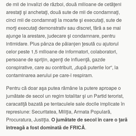
de mii de invalizi de război, două milioane de cetăţeni
arestaţi şi anchetaţi, două sute de mii de condamnaţi,
cinci mii de condamnaţi la moarte şi executaţi, sute de
morţi executaţi demonstrativ sau discret, fără a se mai
ajunge la arestare, judecare şi condamnare, pentru
intimidare. Plus pânza de păianjen ţesută cu ajutorul
celor peste 1,5 milioane de informatori, colaboratori,
persoane de sprijin, agenţi de influenţă, gazde
conspirative, care au contribuit, „după puterile lor”, la
contaminarea aerului pe care-l respiram.
Pentru că doar aşa putea rămâne la putere aproape o
jumătate de secol un regim totalitar şi un Partid terorist,
caracatiţă bazată pe tentaculele sale docile implicate în
represiune: Securitatea, Miliţia, Armata Populară,
Procuratura, Justiţia.
O jumătate de secol în care o ţară
întreagă a fost dominată de FRICĂ
.