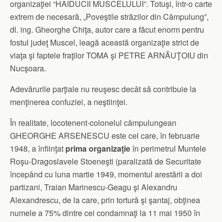
organizaţiei “HAIDUCII MUSCELULUI”. Totuşi, într-o carte
extrem de necesară, „Poveştile străzilor din Câmpulung”,
dl. ing. Gheorghe Chiţa, autor care a făcut enorm pentru
fostul judeţ Muscel, leagă această organizaţie strict de
viaţa şi faptele fraţilor TOMA şi PETRE ARNĂUŢOIU din
Nucşoara.
Adevărurile parţiale nu reuşesc decât să contribuie la
menţinerea confuziei, a neştiinţei.
În realitate, locotenent-colonelul câmpulungean
GHEORGHE ARSENESCU este cel care, în februarie
1948, a înfiinţat
prima organizaţie
în perimetrul Muntele
Roşu-Dragoslavele Stoeneşti (paralizată de Securitate
începând cu luna martie 1949, momentul arestării a doi
partizani, Traian Marinescu-Geagu şi Alexandru
Alexandrescu, de la care, prin tortură şi şantaj, obţinea
numele a 75% dintre cei condamnaţi la 11 mai 1950 în