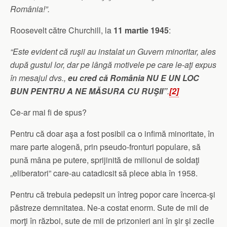
România!”.
Roosevelt către Churchill, la
11 martie 1945
:
“Este evident că ruşii au instalat un Guvern minoritar, ales
după gustul lor, dar pe lângă motivele pe care le-aţi expus
în mesajul dvs.,
eu cred că România NU E UN LOC
BUN PENTRU A NE MĂSURA CU RUŞII”
.
[2]
Ce-ar mai fi de spus?
Pentru că doar aşa a fost posibil ca o infimă minoritate, în
mare parte alogenă, prin pseudo-fronturi populare, să
pună mâna pe putere, sprijinită de milionul de soldaţi
„eliberatori” care-au catadicsit să plece abia în 1958.
Pentru că trebuia pedepsit un întreg popor care încerca-şi
păstreze demnitatea. Ne-a costat enorm. Sute de mii de
morţi în război, sute de mii de prizonieri ani în şir şi zecile