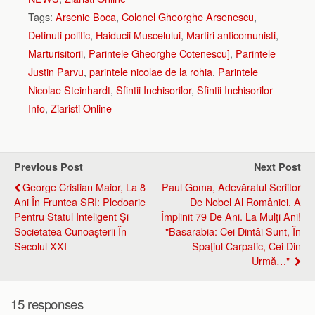
Tags:
Arsenie Boca
,
Colonel Gheorghe Arsenescu
,
Detinuti politic
,
Haiducii Muscelului
,
Martiri anticomunisti
,
Marturisitorii
,
Parintele Gheorghe Cotenescu]
,
Parintele
Justin Parvu
,
parintele nicolae de la rohia
,
Parintele
Nicolae Steinhardt
,
Sfintii Inchisorilor
,
Sfintii Inchisorilor
Info
,
Ziaristi Online
Previous Post
Next Post
George Cristian Maior, La 8
Paul Goma, Adevăratul Scriitor
Ani În Fruntea SRI: Pledoarie
De Nobel Al României, A
Pentru Statul Inteligent Şi
Împlinit 79 De Ani. La Mulţi Ani!
Societatea Cunoaşterii În
"Basarabia: Cei Dintâi Sunt, În
Secolul XXI
Spaţiul Carpatic, Cei Din
Urmă…"
15 responses