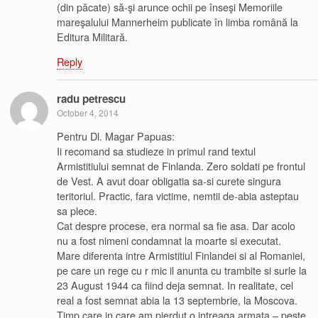
(din păcate) să-şi arunce ochii pe înseşi Memoriile
mareşalului Mannerheim publicate în limba română la
Editura Militară.
Reply
radu petrescu
October 4, 2014
Pentru Dl. Magar Papuas:
Ii recomand sa studieze in primul rand textul
Armistitiului semnat de Finlanda. Zero soldati pe frontul
de Vest. A avut doar obligatia sa-si curete singura
teritoriul. Practic, fara victime, nemtii de-abia asteptau
sa plece.
Cat despre procese, era normal sa fie asa. Dar acolo
nu a fost nimeni condamnat la moarte si executat.
Mare diferenta intre Armistitiul Finlandei si al Romaniei,
pe care un rege cu r mic il anunta cu trambite si surle la
23 August 1944 ca fiind deja semnat. In realitate, cel
real a fost semnat abia la 13 septembrie, la Moscova.
Timp care in care am pierdut o intreaga armata – peste