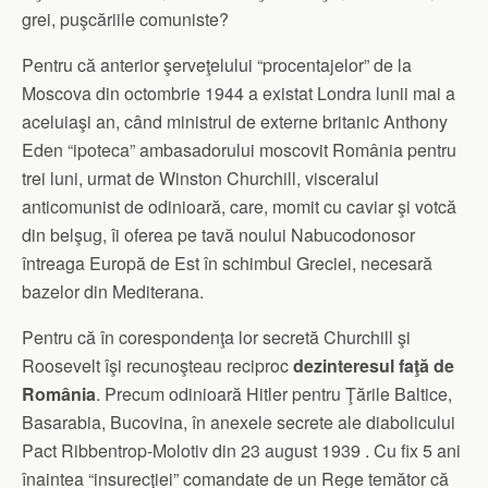
grei, puşcăriile comuniste?
Pentru că anterior şerveţelului “procentajelor” de la
Moscova din octombrie 1944 a existat Londra lunii mai a
aceluiaşi an, când ministrul de externe britanic Anthony
Eden “ipoteca” ambasadorului moscovit România pentru
trei luni, urmat de Winston Churchill, visceralul
anticomunist de odinioară, care, momit cu caviar şi votcă
din belşug, îi oferea pe tavă noului Nabucodonosor
întreaga Europă de Est în schimbul Greciei, necesară
bazelor din Mediterana.
Pentru că în corespondenţa lor secretă Churchill şi
Roosevelt îşi recunoşteau reciproc
dezinteresul faţă de
România
. Precum odinioară Hitler pentru Ţările Baltice,
Basarabia, Bucovina, în anexele secrete ale diabolicului
Pact Ribbentrop-Molotiv din 23 august 1939 . Cu fix 5 ani
înaintea “insurecţiei” comandate de un Rege temător că