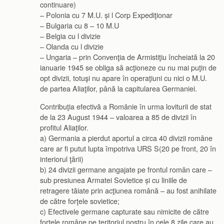
continuare)
– Polonia cu 7 M.U. și l Corp Expediţionar
– Bulgaria cu 8 – 10 M.U
– Belgia cu l divizie
– Olanda cu l divizie
– Ungaria – prin Convenţia de Armistiţiu încheiată la 20
ianuarie 1945 se obliga să acţioneze cu nu mai puţin de
opt divizii, totuşi nu apare în operaţiuni cu nici o M.U.
de partea Aliaţilor, până la capitularea Germaniei.
Contribuţia efectivă a Românie în urma loviturii de stat
de la 23 August 1944 – valoarea a 85 de divizii în
profitul Aliaţilor.
a) Germania a pierdut aportul a circa 40 divizii române
care ar fi putut lupta împotriva URS S(20 pe front, 20 în
interiorul ţării)
b) 24 divizii germane angajate pe frontul român care –
sub presiunea Armatei Sovietice și cu liniile de
retragere tăiate prin acţiunea română – au fost anihilate
de către forţele sovietice;
c) Efectivele germane capturate sau nimicite de către
forţele române pe teritoriul nostru în cele 8 zile care au