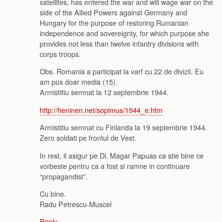
satellites, has entered the war and will wage war on the
side of the Allied Powers against Germany and
Hungary for the purpose of restoring Rumanian
independence and sovereignty, for which purpose she
provides not less than twelve infantry divisions with
corps troops.
Obs. Romania a participat la varf cu 22 de divizii. Eu
am pus doar media (15).
Armistitiu semnat la 12 septembrie 1944.
http://heninen.net/sopimus/1944_e.htm
Armistitiu semnat cu Finlanda la 19 septembrie 1944.
Zero soldati pe frontul de Vest.
In rest, il asigur pe Dl. Magar Papuas ca stie bine ce
vorbeste pentru ca a fost si ramne in continuare
“propagandist”.
Cu bine.
Radu Petrescu-Muscel
Reply