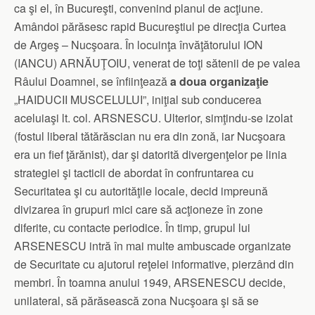
ca şi el, în Bucureşti, convenind planul de acţiune.
Amândoi părăsesc rapid Bucureştiul pe direcţia Curtea
de Argeş – Nucşoara. În locuinţa învăţătorului ION
(IANCU) ARNĂUŢOIU, venerat de toţi sătenii de pe valea
Râului Doamnei, se înfiinţează
a doua organizaţie
„HAIDUCII MUSCELULUI”, iniţial sub conducerea
aceluiaşi lt. col. ARSNESCU. Ulterior, simţindu-se izolat
(fostul liberal tătărăscian nu era din zonă, iar Nucşoara
era un fief ţărănist), dar şi datorită divergenţelor pe linia
strategiei şi tacticii de abordat în confruntarea cu
Securitatea şi cu autorităţile locale, decid impreună
divizarea în grupuri mici care să acţioneze în zone
diferite, cu contacte periodice. În timp, grupul lui
ARSENESCU intră în mai multe ambuscade organizate
de Securitate cu ajutorul reţelei informative, pierzând din
membri. În toamna anului 1949, ARSENESCU decide,
unilateral, să părăsească zona Nucşoara şi să se