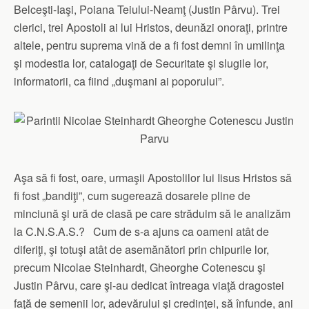
Belceşti-Iaşi, Poiana Teiului-Neamţ (Justin Pârvu). Trei
clerici, trei Apostoli ai lui Hristos, deunăzi onoraţi, printre
altele, pentru suprema vină de a fi fost demni în umilinţa
şi modestia lor, catalogaţi de Securitate şi slugile lor,
informatorii, ca fiind „duşmani ai poporului”.
Aşa să fi fost, oare, urmaşii Apostolilor lui Iisus Hristos să
fi fost „bandiţi”, cum sugerează dosarele pline de
minciună şi ură de clasă pe care străduim să le analizăm
la C.N.S.A.S.? Cum de s-a ajuns ca oameni atât de
diferiţi, şi totuşi atât de asemănători prin chipurile lor,
precum Nicolae Steinhardt, Gheorghe Cotenescu şi
Justin Pârvu, care şi-au dedicat întreaga viaţă dragostei
faţă de semenii lor, adevărului şi credinţei, să înfunde, ani