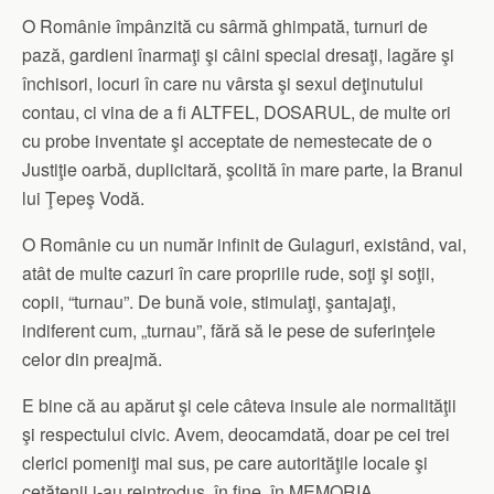
O Românie împânzită cu sârmă ghimpată, turnuri de
pază, gardieni înarmaţi şi câini special dresaţi, lagăre şi
închisori, locuri în care nu vârsta şi sexul deţinutului
contau, ci vina de a fi ALTFEL, DOSARUL, de multe ori
cu probe inventate şi acceptate de nemestecate de o
Justiţie oarbă, duplicitară, şcolită în mare parte, la Branul
lui Ţepeş Vodă.
O Românie cu un număr infinit de Gulaguri, existând, vai,
atât de multe cazuri în care propriile rude, soţi şi soţii,
copii, “turnau”. De bună voie, stimulaţi, şantajaţi,
indiferent cum, „turnau”, fără să le pese de suferinţele
celor din preajmă.
E bine că au apărut şi cele câteva insule ale normalităţii
şi respectului civic. Avem, deocamdată, doar pe cei trei
clerici pomeniţi mai sus, pe care autorităţile locale şi
cetăţenii i-au reintrodus, în fine, în MEMORIA