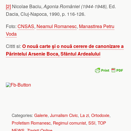
[2]
Nicolae Baciu,
Agonia României (1944-1948),
Ed.
Dacia, Cluj-Napoca, 1990, p. 116-126.
Foto:
CNSAS
,
Neamul Romanesc
,
Manastirea Petru
Voda
Cititi si:
O nouă carte şi o nouă cerere de canonizare a
Părintelui Arsenie Boca, Sfântul Ardealului
Categories:
Galerie
,
Jurnalism Civic
,
La zi
,
Ortodoxie
,
Profetism Romanesc
,
Regimul comunist
,
SSI
,
TOP
NEWS
,
Ziaristi Online