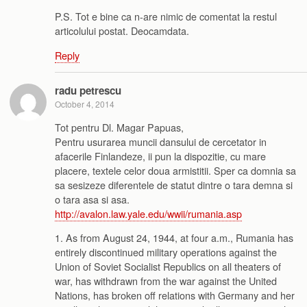
P.S. Tot e bine ca n-are nimic de comentat la restul
articolului postat. Deocamdata.
Reply
radu petrescu
October 4, 2014
Tot pentru Dl. Magar Papuas,
Pentru usurarea muncii dansului de cercetator in
afacerile Finlandeze, ii pun la dispozitie, cu mare
placere, textele celor doua armistitii. Sper ca domnia sa
sa sesizeze diferentele de statut dintre o tara demna si
o tara asa si asa.
http://avalon.law.yale.edu/wwii/rumania.asp
1. As from August 24, 1944, at four a.m., Rumania has
entirely discontinued military operations against the
Union of Soviet Socialist Republics on all theaters of
war, has withdrawn from the war against the United
Nations, has broken off relations with Germany and her