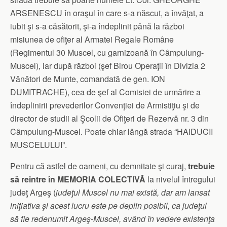
ARSENESCU în oraşul în care s-a născut, a învăţat, a
iubit şi s-a căsătorit, şi-a îndeplinit până la război
misiunea de ofiţer al Armatei Regale Române
(Regimentul 30 Muscel, cu garnizoană în Câmpulung-
Muscel), iar după război (şef Birou Operaţii în Divizia 2
Vânători de Munte, comandată de gen. ION
DUMITRACHE), cea de şef al Comisiei de urmărire a
îndeplinirii prevederilor Convenţiei de Armistiţiu şi de
director de studii al Şcolii de Ofiţeri de Rezervă nr. 3 din
Câmpulung-Muscel. Poate chiar lângă strada “HAIDUCII
MUSCELULUI”.
Pentru că astfel de oameni, cu demnitate şi curaj,
trebuie
să reintre în MEMORIA COLECTIVĂ
la nivelul întregului
judeţ Argeş (
judeţul Muscel nu mai există, dar am lansat
iniţiativa şi acest lucru este pe deplin posibil, ca judeţul
să fie redenumit Argeş-Muscel, având în vedere existenţa