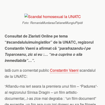
Foto: RomaniaMurdaraaTatianeiMungiuPipidi
Consultat de Ziaristi Online pe tema
“#scandaluluimuingistilor” de la UNATC, regizorul
Constantin Vaeni a afirmat că
“parafrazandu-l pe
Toparceanu, zic si eu :… “m-a cuprins o sila
iremediabila”…”
.
Iată cum a comentat public
Constantin Vaeni
scandalul
de la UNATC:
“Aflandu-ma ieri seara la premiera unui film – “Padurea”-
al regizorului Sinisa Dragin – un film artistic-
documentar,..i-as zice mai degraba : “un film document”
de exceptie, un fim asa cum imi doresc eu sa fie filmele,,..