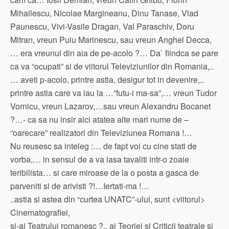
Mihailescu, Nicolae Margineanu, Dinu Tanase, Vlad
Paunescu, Vivi-Vasile Dragan, Val Paraschiv, Doru
Mitran, vreun Puiu Marinescu, sau vreun Anghel Decca,
… era vreunul din aia de pe-acolo ?… Da` fiindca se pare
ca va “ocupati” si de viitorul Televiziunilor din Romania,..
… aveti p-acolo, printre astia, desigur tot in devenire,..
printre astia care va iau la …”futu-i ma-sa”,… vreun Tudor
Vornicu, vreun Lazarov,…sau vreun Alexandru Bocanet
?…- ca sa nu insir aici atatea alte mari nume de –
“oarecare” realizatori din Televiziunea Romana !…
Nu reusesc sa inteleg :… de fapt voi cu cine stati de
vorba,… in sensul de a va lasa tavaliti intr-o zoaie
teribilista… si care miroase de la o posta a gasca de
parveniti si de arivisti ?!…Iertati-ma !…
..astia si astea din “curtea UNATC”-ului, sunt <viitorul>
Cinematografiei,
si-ai Teatrului romanesc ?.. ai Teoriei si Criticii teatrale si