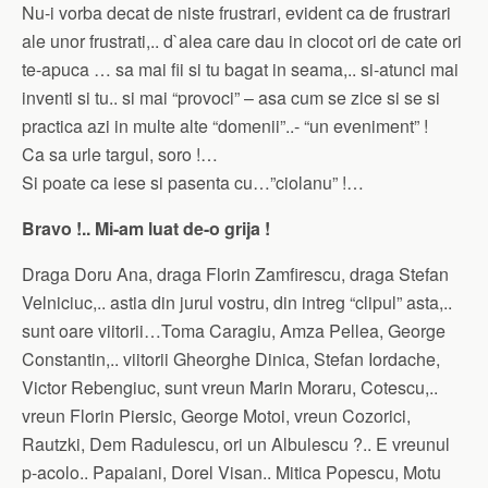
Nu-i vorba decat de niste frustrari, evident ca de frustrari
ale unor frustrati,.. d`alea care dau in clocot ori de cate ori
te-apuca … sa mai fii si tu bagat in seama,.. si-atunci mai
inventi si tu.. si mai “provoci” – asa cum se zice si se si
practica azi in multe alte “domenii”..- “un eveniment” !
Ca sa urle targul, soro !…
Si poate ca iese si pasenta cu…”ciolanu” !…
Bravo !.. Mi-am luat de-o grija !
Draga Doru Ana, draga Florin Zamfirescu, draga Stefan
Velniciuc,.. astia din jurul vostru, din intreg “clipul” asta,..
sunt oare viitorii…Toma Caragiu, Amza Pellea, George
Constantin,.. viitorii Gheorghe Dinica, Stefan Iordache,
Victor Rebengiuc, sunt vreun Marin Moraru, Cotescu,..
vreun Florin Piersic, George Motoi, vreun Cozorici,
Rautzki, Dem Radulescu, ori un Albulescu ?.. E vreunul
p-acolo.. Papaiani, Dorel Visan.. Mitica Popescu, Motu