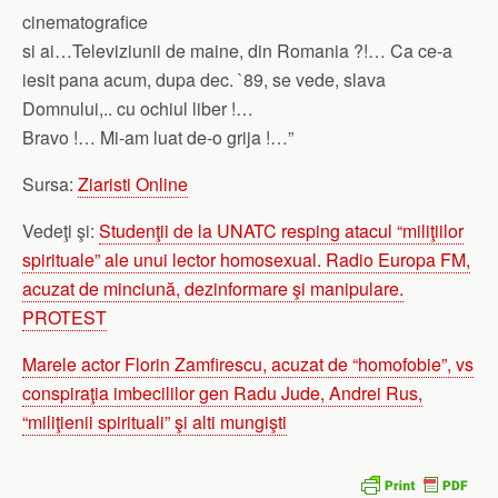
cinematografice
si ai…Televiziunii de maine, din Romania ?!… Ca ce-a
iesit pana acum, dupa dec. `89, se vede, slava
Domnului,.. cu ochiul liber !…
Bravo !… Mi-am luat de-o grija !…”
Sursa:
Ziaristi Online
Vedeţi şi:
Studenţii de la UNATC resping atacul “miliţiilor
spirituale” ale unui lector homosexual. Radio Europa FM,
acuzat de minciună, dezinformare şi manipulare.
PROTEST
Marele actor Florin Zamfirescu, acuzat de “homofobie”, vs
conspiraţia imbecililor gen Radu Jude, Andrei Rus,
“miliţienii spirituali” şi alti mungişti