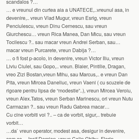
scandalos ?…
… e vreunul din curtea aia a UNATECE,..vreunul asa, in
devenire,.. vreun Vlad Mugur, vreun Esrig, vreun
Penciulescu, vreun Dinu Cernescu, sau vreun
Giurchescu… vreun Rica Manea, Dan Micu, sau vreun
Tocilescu ?.. sau macar vreun Andrei Serban, sau…
macar vreun Purcarete, vreun Dabija ?…
… o fi fost p-acolo, in devenire, vreun Victor Iliu, vreun
Liviu Ciulei, sau Gopo,.. vreun. Blaier, Pintilie, Dragan,
vreo Zizi Bostan,vreun Mihu, sau Marcus,.. e vreun Dan
Pita, vreun Mircea Daneliuc, vreun Vaeni ( cu scuzele de
rigoare pentru lipsa de “modestie”..), vreun Mircea Veroiu,
vreun Alex.Tatos, vreun Serban Marinescu, ori vreun Nutu
Carmazan ?.. sau vreun Radu Gabrea macar…
Cu cine vorbiti voi ?.. – ca de vorbit, sigur,.. trebuie
vorbit…
…da` vreun operator, modest asa, desigur in devenire,
cam ca… Iosif Demian, vreun Calin Ghibu, Florin