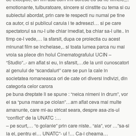
emotionante, tulburatoare, sincere si cinstite cu tema si cu
subiectul abordat, prin care te respecti nu numai pe tine
ca autor, ci si publicul caruia i te adresezi… si pe care
spectatorul sa nu-l uite chiar imediat, ba chiar sa-l uite.. in
timp ce-l vede,
… la sfarsit, dupa ce proiectia cu acest
minunat film se incheiase,.. si toata lumea parca nu mai
vroia sa plece din holul Cinematografului UCIN –
“Studio”..- am aflat si eu, in sfarsit,…de la unii cunoscatori
ai genului de “scandaluri” care se pun la cale in
societatea romaneasca ori de cate ori diversi indivizi, din
categoria celor carora
pe buna dreptate li se spune : “neica nimeni in drum”, vor
ei sa “puna mana pe ciolan”…am aflat ceva mai multe
amanunte, care mi-au stricat seara, despre asa-zis-ul
“conflict” de la UNATC :…
– pe scurt,… “o golanie” prin care niste.. “aia”, vor …”sa-si
ia ei, pentru ei… UNATC”- ul !… Ca-i cheama…