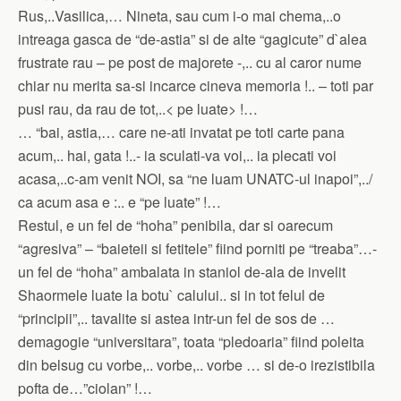
Rus,..Vasilica,… Nineta, sau cum i-o mai chema,..o
intreaga gasca de “de-astia” si de alte “gagicute” d`alea
frustrate rau – pe post de majorete -,.. cu al caror nume
chiar nu merita sa-si incarce cineva memoria !.. – toti par
pusi rau, da rau de tot,..< pe luate> !…
… “bai, astia,… care ne-ati invatat pe toti carte pana
acum,.. hai, gata !..- ia sculati-va voi,.. ia plecati voi
acasa,..c-am venit NOI, sa “ne luam UNATC-ul inapoi”,../
ca acum asa e :.. e “pe luate” !…
Restul, e un fel de “hoha” penibila, dar si oarecum
“agresiva” – “baieteii si fetitele” fiind porniti pe “treaba”…-
un fel de “hoha” ambalata in staniol de-ala de invelit
Shaormele luate la botu` calului.. si in tot felul de
“principii”,.. tavalite si astea intr-un fel de sos de …
demagogie “universitara”, toata “pledoaria” fiind poleita
din belsug cu vorbe,.. vorbe,.. vorbe … si de-o irezistibila
pofta de…”ciolan” !…