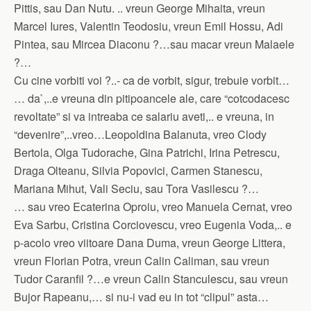
Pittis, sau Dan Nutu. .. vreun George Mihaita, vreun
Marcel Iures, Valentin Teodosiu, vreun Emil Hossu, Adi
Pintea, sau Mircea Diaconu ?…sau macar vreun Malaele
?…
Cu cine vorbiti voi ?..- ca de vorbit, sigur, trebuie vorbit…
… da`,..e vreuna din pitipoancele ale, care “cotcodacesc
revoltate” si va intreaba ce salariu aveti,.. e vreuna, in
“devenire”,..vreo…Leopoldina Balanuta, vreo Clody
Bertola, Olga Tudorache, Gina Patrichi, Irina Petrescu,
Draga Olteanu, Silvia Popovici, Carmen Stanescu,
Mariana Mihut, Vali Seciu, sau Tora Vasilescu ?…
… sau vreo Ecaterina Oproiu, vreo Manuela Cernat, vreo
Eva Sarbu, Cristina Corciovescu, vreo Eugenia Voda,.. e
p-acolo vreo viitoare Dana Duma, vreun George Littera,
vreun Florian Potra, vreun Calin Caliman, sau vreun
Tudor Caranfil ?…e vreun Calin Stanculescu, sau vreun
Bujor Rapeanu,… si nu-i vad eu in tot “clipul” asta…