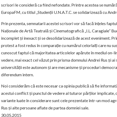
scrisori le consideră ca fiind nefondate. Printre acestea se număr
EuropaFM, cu titlul „Studenții U.N.A.T.C. se solidarizează cu Andr
Prin prezenta, semnatarii acestei scrisori vor să facă înțeles faptu
Naționale de Artă Teatrală și Cinematografică „I.L. Caragiale” Buc
incomplet și inexact și se desolidarizează de acest eveniment. Pri
protest a fost redus în comparație cu numărul celorlalți care nu 
cunoscut faptul că majoritatea articolelor apărute în mediul on-li
vedere, mai exact cel văzut prin prisma domnului Andrei Rus și ai s
universității este autonom și are mecanisme și proceduri democrati
diferendum intern.
Noi considerăm că este necesar ca opinia publică să fie informată
acestui conflict și punctul de vedere al tuturor părților implicate
variante luate în considerare sunt cele prezentate într-un mod agr
Rus și alte persoane aflate de partea domniei sale.
30.05.2015