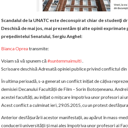
Scandalul de la UNATC este deconspirat chiar de studenţi dr
Deschisă de mai jos, mai prezentăm şi alte opinii exprimate p
preşedintelui Senatului, Sergiu Anghel:
Bianca Oprea
transmite:
Voiam să vă spunem că
‪#‎
suntemmaimulti‬
.
Scrisoare deschisă Adresată opiniei publice privind conflictul din
În ultima perioadă,
s-a generat un conflict inițiat de câțiva repreze
demisiei Decanului Facultății de Film – Sorin Botoșeneanu. Andrei 
acestei facultăți, au inițiat o mișcare împotriva unor profesori ai uni
Acest conflict a culminat ieri, 29.05.2015, cu un protest desfășura
Anterior desfășurării acestor manifestații, au apărut în mass-media
conducerii universității și mai ales împotriva unor profesori ai Fac