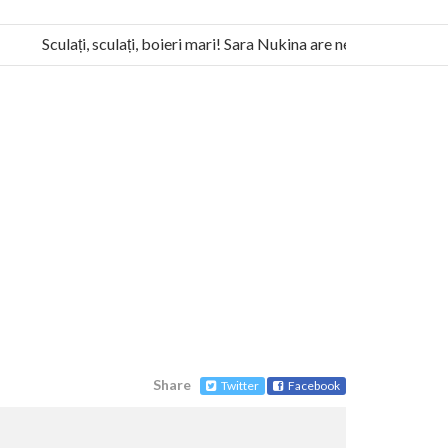
Sculați, sculați, boieri mari! Sara Nukina are nevoie de ajutorul n
la Humanitas militează pentru federalizarea României
Share
Twitter
Facebook