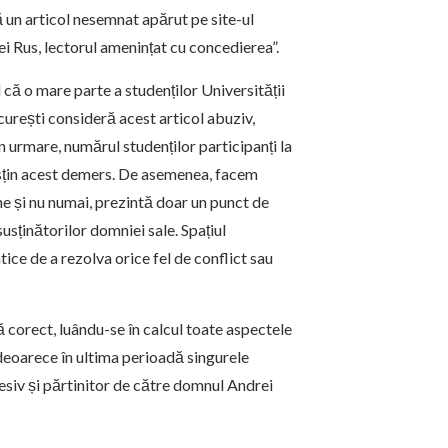
ă un articol nesemnat apărut pe site-ul
ei Rus, lectorul amenințat cu concedierea”.
l că o mare parte a studenților Universității
urești consideră acest articol abuziv,
n urmare, numărul studenților participanți la
susțin acest demers. De asemenea, facem
ne și nu numai, prezintă doar un punct de
usținătorilor domniei sale. Spațiul
ce de a rezolva orice fel de conflict sau
 corect, luându-se în calcul toate aspectele
, deoarece în ultima perioadă singurele
esiv și părtinitor de către domnul Andrei