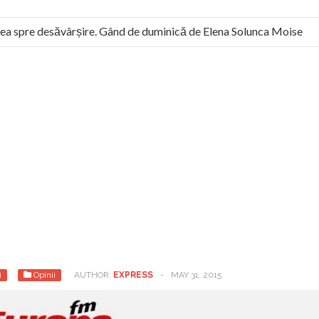
 spre desăvârșire. Gând de duminică de Elena Solunca Moise
l român: “românii sunt slavi, nu latini”. Fostul agent ceaușist de 
i
Opinii
AUTHOR:
EXPRESS
-
MAY 31, 2015