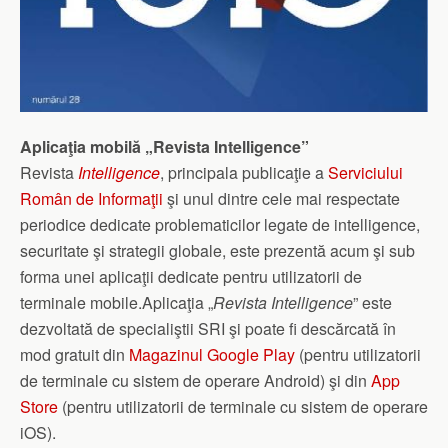
Aplicaţia mobilă „Revista Intelligence”
Revista
Intelligence
, principala publicaţie a
Serviciului
Român de Informaţii
şi unul dintre cele mai respectate
periodice dedicate problematicilor legate de intelligence,
securitate şi strategii globale, este prezentă acum şi sub
forma unei aplicaţii dedicate pentru utilizatorii de
terminale mobile.Aplicaţia „
Revista Intelligence
” este
dezvoltată de specialiştii SRI şi poate fi descărcată în
mod gratuit din
Magazinul Google Play
(pentru utilizatorii
de terminale cu sistem de operare Android) şi din
App
Store
(pentru utilizatorii de terminale cu sistem de operare
iOS).