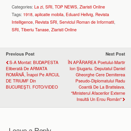
Categories:
La zi
,
SRI
,
TOP NEWS
,
Ziaristi Online
Tags:
1918
,
aplicatie mobila
,
Eduard Hellvig
,
Revista
Intelligence
,
Revista SRI
,
Serviciul Roman de Informatii
,
SRI
,
Tiberiu Tanase
,
Ziaristi Online
Previous Post
Next Post
S-A Montat: BUDAPESTA
ÎN APĂRAREA Poetului-Martir
Eliberată De ARMATA
Ion Şiugariu. Deputatul Daniel
ROMÂNĂ, Înapoi Pe ARCUL
Gheorghe Cere Demiterea
DE TRIUMF Din
Pseudo-Diplomatului Radu
BUCUREŞTI. FOTO/VIDEO
Coantă De La Bratislava.
"Ministerul Afacerilor Externe
Insultă Un Erou Român"
Leave a Reply