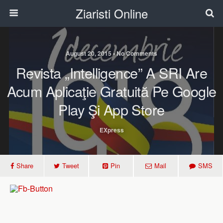
Ziaristi Online
August 20, 2015 • No Comments
Revista „Intelligence” A SRI Are
Acum Aplicaţie Gratuită Pe Google
Play Şi App Store
EXpress
Share
Tweet
Pin
Mail
SMS