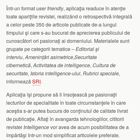
Într-un format
user friendly
, aplicaţia readuce în atenţie
toate apariţiile revistei, realizând o retrospectivă integrală
a celor peste 350 de articole publicate de-a lungul
timpului şi care s-au bucurat de aprecierea publicului de
cunoscători ori pasionaţi ai domeniului. Materialele sunt
grupate pe categorii tematice –
Editorial şi
interviu
,
Amenin
ț
ări asimetrice
,
Securitate
cibernetică
,
Activitatea de intelligence
,
Cultura de
securitate
,
Istoria intelligence-ului
,
Rubrici speciale,
informează
SRI
.
Aplicaţia îşi propune să îi însoţească pe pasionaţii
lecturilor de specialitate în toate circumstanţele în care
aceştia s-ar putea bucura de conţinutul de calitate livrat
de publicaţie. Aflaţi în avangarda tehnologiilor, cititorii
revistei
Intelligence
vor avea de acum posibilitatea de a
împărtăşi într-un mod simplificat articolele preferate.