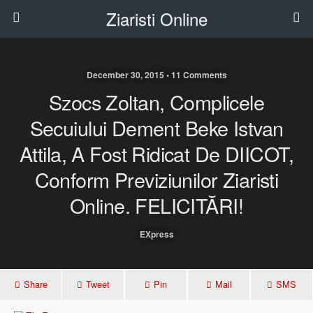
Ziaristi Online
December 30, 2015 • 11 Comments
Szocs Zoltan, Complicele
Secuiului Dement Beke Istvan
Attila, A Fost Ridicat De DIICOT,
Conform Previziunilor Ziaristi
Online. FELICITĂRI!
EXpress
Share
Tweet
Pin
Mail
SMS