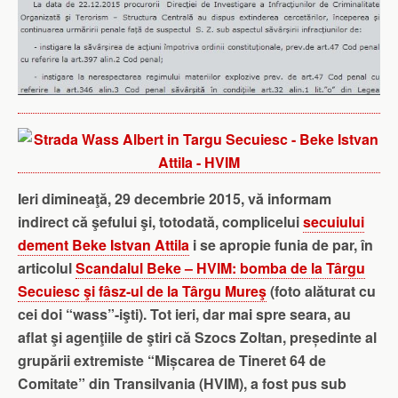
Ieri dimineaţă, 29 decembrie 2015, vă informam
indirect că şefului şi, totodată, complicelui
secuiului
dement Beke Istvan Attila
i se apropie funia de par, în
articolul
Scandalul Beke – HVIM: bomba de la Târgu
Secuiesc şi fâsz-ul de la Târgu Mureş
(foto alăturat cu
cei doi “wass”-işti). Tot ieri, dar mai spre seara, au
aflat şi agenţiile de ştiri că Szocs Zoltan, președinte al
grupării extremiste “Mișcarea de Tineret 64 de
Comitate” din Transilvania (HVIM), a fost pus sub