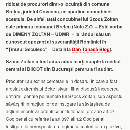
ridicat de procurori dintr-o locuință din comuna
Brețcu, județul Covasna, ce aparține concubinei
acestuia. De altfel, tatăl concubinei lui Szocs Zoltan
este primarul comunei Brețcu (Nota Z.O. – Este vorba
de DIMENY ZOLTAN – UDMR – la rândul său un
cunoscut opozant al suveranităţii României în
“Ţinutul Secuiesc” – Detalii la
Dan Tanasă Blog
).
Szocs Zoltan a fost adus adus marți noapte la sediul
central al DIICOT din București pentru a fi audiat.
Procurorii au extins cercetările în dosarul în care a fost
arestat extremistul Beke Istvan, fiind dispusă începerea
urmăririi penale pe numele lui Szocs Zoltan, sub aspectul
săvârșirii infracțiunilor de instigare la săvârșirea de
acțiuni împotriva ordinii constituționale, prev.de art.47
Cod penal cu referire la art.397 alin.2 Cod penal,
instigare la nerespectarea regimului materiilor explozive,