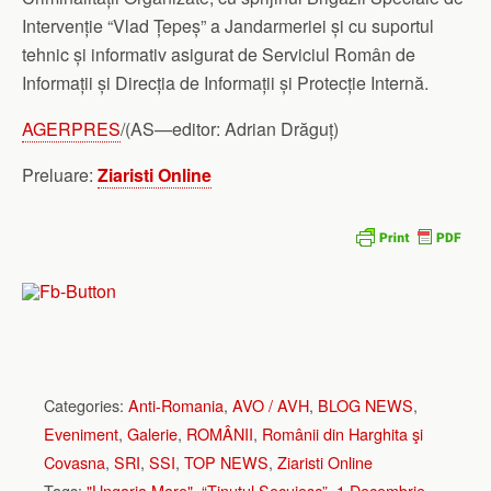
Intervenție “Vlad Țepeș” a Jandarmeriei și cu suportul
tehnic și informativ asigurat de Serviciul Român de
Informații și Direcția de Informații și Protecție Internă.
AGERPRES
/(AS—editor: Adrian Drăguț)
Preluare:
Ziaristi Online
Categories:
Anti-Romania
,
AVO / AVH
,
BLOG NEWS
,
Eveniment
,
Galerie
,
ROMÂNII
,
Românii din Harghita şi
Covasna
,
SRI
,
SSI
,
TOP NEWS
,
Ziaristi Online
Tags:
"Ungaria Mare"
,
“Tinutul Secuiesc”
,
1 Decembrie