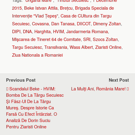
2015
,
Beke Istvan Attila
,
Brețcu
,
Brigada Speciala de
Intervenție "Vlad Țepeș"
,
Casa de CUltura din Targu
Secuiesc
,
Covasna
,
Dan Tanasa
,
DIICOT
,
Dimeny Zoltan
,
DIPI
,
DNA
,
Harghita
,
HVIM
,
Jandarmeria Romana
,
Mişcarea de Tineret 64 de Comitate
,
SRI
,
Szocs Zoltan
,
Targu Secuiesc
,
Transilvania
,
Wass Albert
,
Ziaristi Online
,
Ziua Nationala a Romaniei
Previous Post
Next Post
Scandalul Beke - HVIM:
La Mulţi Ani, România Mare!
Bomba De La Târgu Secuiesc
Şi Fâsz-Ul De La Târgu
Mureş. Despre Istorie Ca
Farsă Cu Efect Întârziat. O
Analiză De Dorin Suciu
Pentru Ziaristi Online