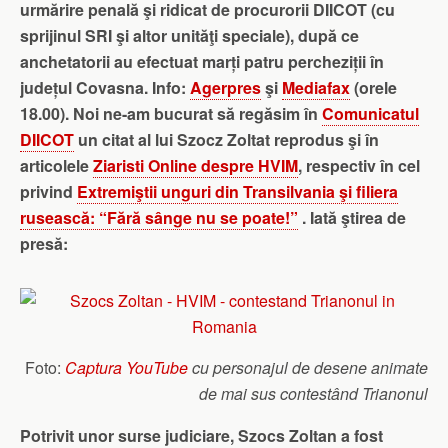
urmărire penală şi ridicat de procurorii DIICOT (cu
sprijinul SRI şi altor unităţi speciale), după ce
anchetatorii au efectuat marți patru percheziții în
județul Covasna. Info:
Agerpres
şi
Mediafax
(orele
18.00). Noi ne-am bucurat să regăsim în
Comunicatul
DIICOT
un citat al lui Szocz Zoltat reprodus şi în
articolele
Ziaristi Online despre HVIM
, respectiv în cel
privind
Extremiştii unguri din Transilvania şi filiera
rusească: “Fără sânge nu se poate!”
. Iată ştirea de
presă:
Foto:
Captura YouTube
cu personajul de desene animate
de mai sus contestând Trianonul
Potrivit unor surse judiciare, Szocs Zoltan a fost