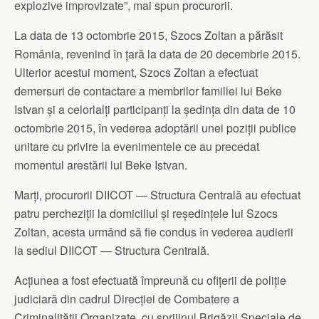
explozive improvizate”, mai spun procurorii.
La data de 13 octombrie 2015, Szocs Zoltan a părăsit
România, revenind în țară la data de 20 decembrie 2015.
Ulterior acestui moment, Szocs Zoltan a efectuat
demersuri de contactare a membrilor familiei lui Beke
Istvan și a celorlalți participanți la ședința din data de 10
octombrie 2015, în vederea adoptării unei poziții publice
unitare cu privire la evenimentele ce au precedat
momentul arestării lui Beke Istvan.
Marți, procurorii DIICOT — Structura Centrală au efectuat
patru percheziții la domiciliul și reședințele lui Szocs
Zoltan, acesta urmând să fie condus în vederea audierii
la sediul DIICOT — Structura Centrală.
Acțiunea a fost efectuată împreună cu ofițerii de poliție
judiciară din cadrul Direcției de Combatere a
Criminalității Organizate, cu sprijinul Brigăzii Speciale de