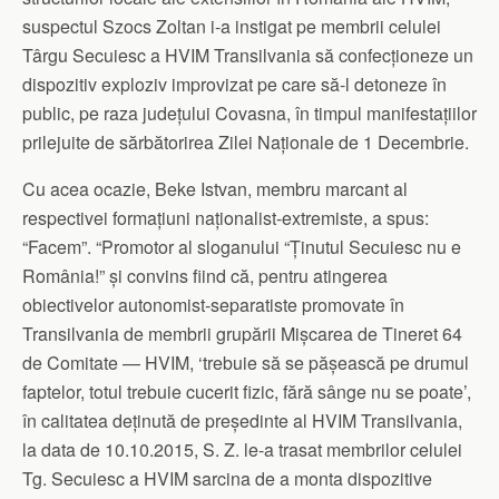
suspectul Szocs Zoltan i-a instigat pe membrii celulei
Târgu Secuiesc a HVIM Transilvania să confecționeze un
dispozitiv exploziv improvizat pe care să-l detoneze în
public, pe raza județului Covasna, în timpul manifestațiilor
prilejuite de sărbătorirea Zilei Naționale de 1 Decembrie.
Cu acea ocazie, Beke Istvan, membru marcant al
respectivei formațiuni naționalist-extremiste, a spus:
“Facem”. “Promotor al sloganului “Ținutul Secuiesc nu e
România!” și convins fiind că, pentru atingerea
obiectivelor autonomist-separatiste promovate în
Transilvania de membrii grupării Mișcarea de Tineret 64
de Comitate — HVIM, ‘trebuie să se pășească pe drumul
faptelor, totul trebuie cucerit fizic, fără sânge nu se poate’,
în calitatea deținută de președinte al HVIM Transilvania,
la data de 10.10.2015, S. Z. le-a trasat membrilor celulei
Tg. Secuiesc a HVIM sarcina de a monta dispozitive