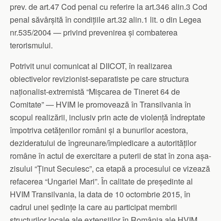
prev. de art.47 Cod penal cu referire la art.346 alin.3 Cod
penal săvârșită în condițiile art.32 alin.1 lit. o din Legea
nr.535/2004 — privind prevenirea și combaterea
terorismului.
Potrivit unui comunicat al DIICOT, în realizarea
obiectivelor revizionist-separatiste pe care structura
naționalist-extremistă “Mișcarea de Tineret 64 de
Comitate” — HVIM le promovează în Transilvania în
scopul realizării, inclusiv prin acte de violență îndreptate
împotriva cetățenilor români și a bunurilor acestora,
dezideratului de îngreunare/împiedicare a autorităților
române în actul de exercitare a puterii de stat în zona așa-
zisului “Ținut Secuiesc”, ca etapă a procesului ce vizează
refacerea “Ungariei Mari”. În calitate de președinte al
HVIM Transilvania, la data de 10 octombrie 2015, în
cadrul unei ședințe la care au participat membrii
structurilor locale ale extensiilor în România ale HVIM,