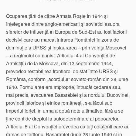
O
cuparea ţării de către Armata Roşie în 1944 şi
înţelegerea dintre anglo‑americani şi sovietici asupra
sferelor de influenţă în Europa de Sud‑Est au fost factorii
decisivi care au marcat intrarea României în zona de
dominaţie a URSS şi instaurarea – prin voinţa Moscovei
– a regimului comunist. Articolul 4 al Convenţiei de
Armistiţiu de la Moscova, din 12 septembrie 1944,
prevedea restabilirea frontierei de stat între URSS şi
România, conform „acordului” sovieto‑român din 28 iunie
1940. Formularea era improprie, întrucât cedarea sau,
mai precis, evacuarea Basarabiei şi a nordului Bucovinei,
provincii istorice şi etnice româneşti, s‑a făcut sub
imperiul forţei, în urma a două note ultimative, fără a se
ţine cont de dreptul la autodeterminare al popoarelor.
Articolul 5 al Convenţiei prevedea că toţi cetăţenii care au
rămas pe teritoriul Basarabiei după 28 iunie 1940 şi în