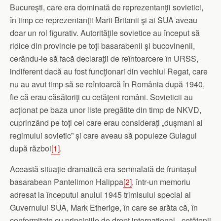
Bucureşti, care era dominată de reprezentanţii sovietici,
în timp ce reprezentanţii Marii Britanii şi ai SUA aveau
doar un rol figurativ. Autorităţile sovietice au început să
ridice din provincie pe toţi basarabenii şi bucovinenii,
cerându‑le să facă declaraţii de reîntoarcere în URSS,
indiferent dacă au fost funcţionari din vechiul Regat, care
nu au avut timp să se reîntoarcă în România după 1940,
fie că erau căsătoriţi cu cetăţeni români. Sovieticii au
acționat pe baza unor liste pregătite din timp de NKVD,
cuprinzând pe toți cei care erau considerați „dușmani ai
regimului sovietic” și care aveau să populeze Gulagul
după război
[1]
.
Această situaţie dramatică era semnalată de fruntașul
basarabean Pantelimon Halippa
[2]
, într‑un memoriu
adresat la începutul anului 1945 trimisului special al
Guvernului SUA, Mark Etherige, în care se arăta că, în
conformitate cu principiile de drept internaţional, „cetăţenii