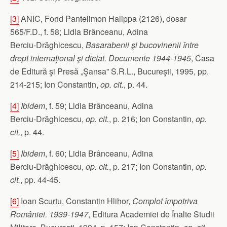
[3]
ANIC, Fond Pantelimon Halippa (2126), dosar
565/F.D., f. 58; Lidia Brânceanu, Adina
Berciu‑Drăghicescu,
Basarabenii şi bucovinenii între
drept internaţional şi dictat. Documente 1944-1945
, Casa
de Editură şi Presă „Şansa” S.R.L., Bucureşti, 1995, pp.
214-215; Ion Constantin,
op. cit.
, p. 44.
[4]
Ibidem
, f. 59; Lidia Brânceanu, Adina
Berciu‑Drăghicescu,
op. cit.
, p. 216; Ion Constantin,
op.
cit.
, p. 44.
[5]
Ibidem
, f. 60; Lidia Brânceanu, Adina
Berciu‑Drăghicescu,
op. cit.
, p. 217; Ion Constantin,
op.
cit.
, pp. 44-45.
[6]
Ioan Scurtu, Constantin Hlihor,
Complot împotriva
României. 1939-1947
, Editura Academiei de Înalte Studii