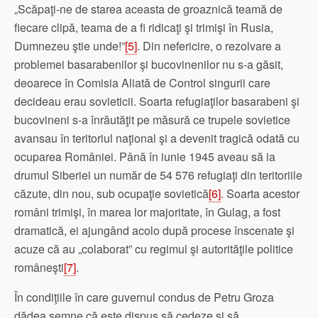
„Scăpaţi‑ne de starea aceasta de groaznică teamă de
fiecare clipă, teama de a fi ridicaţi şi trimişi în Rusia,
Dumnezeu ştie unde!”
[5]
. Din nefericire, o rezolvare a
problemei basarabenilor şi bucovinenilor nu s‑a găsit,
deoarece în Comisia Aliată de Control singurii care
decideau erau sovieticii. Soarta refugiaţilor basarabeni şi
bucovineni s‑a înrăutăţit pe măsură ce trupele sovietice
avansau în teritoriul naţional şi a devenit tragică odată cu
ocuparea României. Până în iunie 1945 aveau să ia
drumul Siberiei un număr de 54 576 refugiaţi din teritoriile
căzute, din nou, sub ocupaţie sovietică
[6]
. Soarta acestor
români trimişi, în marea lor majoritate, în Gulag, a fost
dramatică, ei ajungând acolo după procese înscenate şi
acuze că au „colaborat” cu regimul şi autorităţile politice
româneşti
[7]
.
În condiţiile în care guvernul condus de Petru Groza
dădea semne că este dispus să cedeze şi să