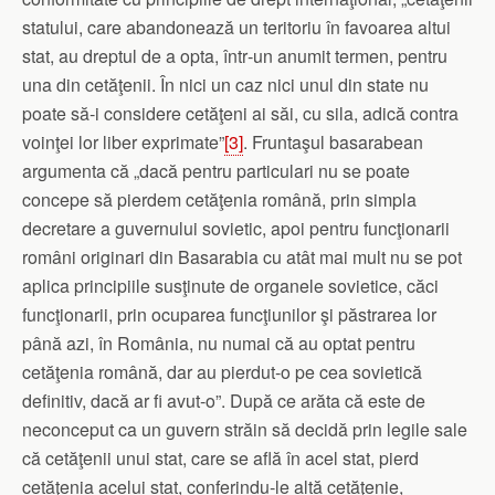
statului, care abandonează un teritoriu în favoarea altui
stat, au dreptul de a opta, într‑un anumit termen, pentru
una din cetăţenii. În nici un caz nici unul din state nu
poate să‑i considere cetăţeni ai săi, cu sila, adică contra
voinţei lor liber exprimate”
[3]
. Fruntaşul basarabean
argumenta că „dacă pentru particulari nu se poate
concepe să pierdem cetăţenia română, prin simpla
decretare a guvernului sovietic, apoi pentru funcţionarii
români originari din Basarabia cu atât mai mult nu se pot
aplica principiile susţinute de organele sovietice, căci
funcţionarii, prin ocuparea funcţiunilor şi păstrarea lor
până azi, în România, nu numai că au optat pentru
cetăţenia română, dar au pierdut‑o pe cea sovietică
definitiv, dacă ar fi avut‑o”. După ce arăta că este de
neconceput ca un guvern străin să decidă prin legile sale
că cetăţenii unui stat, care se află în acel stat, pierd
cetăţenia acelui stat, conferindu‑le altă cetăţenie,