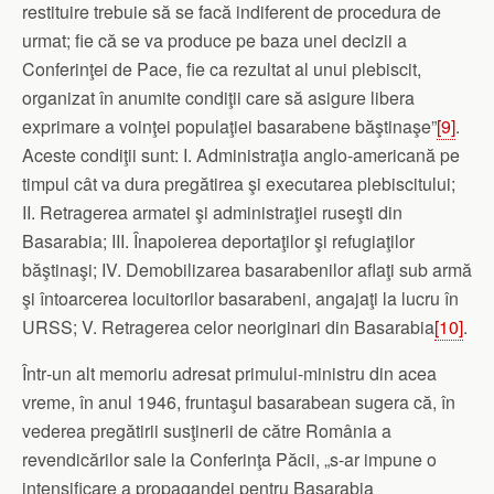
restituire trebuie să se facă indiferent de procedura de
urmat; fie că se va produce pe baza unei decizii a
Conferinţei de Pace, fie ca rezultat al unui plebiscit,
organizat în anumite condiţii care să asigure libera
exprimare a voinţei populaţiei basarabene băştinaşe”
[9]
.
Aceste condiţii sunt: I. Administraţia anglo‑americană pe
timpul cât va dura pregătirea şi executarea plebiscitului;
II. Retragerea armatei şi administraţiei ruseşti din
Basarabia; III. Înapoierea deportaţilor şi refugiaţilor
băştinaşi; IV. Demobilizarea basarabenilor aflaţi sub armă
şi întoarcerea locuitorilor basarabeni, angajaţi la lucru în
URSS; V. Retragerea celor neoriginari din Basarabia
[10]
.
Într‑un alt memoriu adresat primului‑ministru din acea
vreme, în anul 1946, fruntaşul basarabean sugera că, în
vederea pregătirii susţinerii de către România a
revendicărilor sale la Conferinţa Păcii, „s‑ar impune o
inten­sificare a propagandei pentru Basarabia