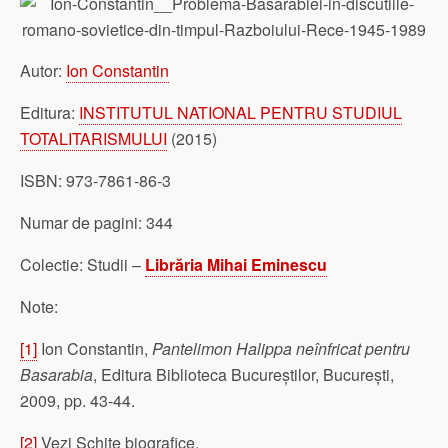
Autor:
Ion Constantin
Editura:
INSTITUTUL NATIONAL PENTRU STUDIUL
TOTALITARISMULUI
(2015)
ISBN: 973-7861-86-3
Numar de pagini: 344
Colectie: Studii –
Librăria Mihai Eminescu
Note:
[1]
Ion Constantin,
Pantelimon Halippa
neînfricat pentru
Basarabia
, Editura Biblioteca Bucureștilor, București,
2009, pp. 43-44.
[2]
Vezi Schițe biografice.