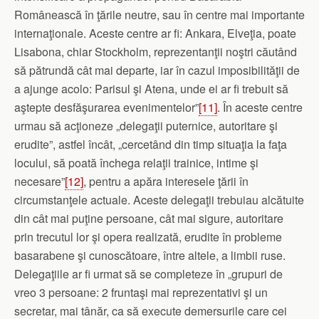
Românească în ţările neutre, sau în centre mai importante
internaţionale. Aceste centre ar fi: Ankara, Elveţia, poate
Lisabona, chiar Stockholm, reprezentanţii noştri căutând
să pătrundă cât mai departe, iar în cazul imposibilităţii de
a ajunge acolo: Parisul şi Atena, unde ei ar fi trebuit să
aştepte desfăşurarea eveni­mentelor”
[11]
. În aceste centre
urmau să acţioneze „delegaţii puternice, autoritare şi
erudite”, astfel încât, „cercetând din timp situaţia la faţa
locului, să poată închega relaţii trainice, intime şi
necesare”
[12]
, pentru a apăra interesele ţării în
circumstanţele actuale. Aceste delegaţii trebuiau alcătuite
din cât mai puţine persoane, cât mai sigure, autoritare
prin trecutul lor şi opera realizată, erudite în probleme
basarabene şi cunoscătoare, între altele, a limbii ruse.
Delegaţiile ar fi urmat să se completeze în „grupuri de
vreo 3 persoane: 2 fruntaşi mai reprezentativi şi un
secretar, mai tânăr, ca să execute demersurile care cei