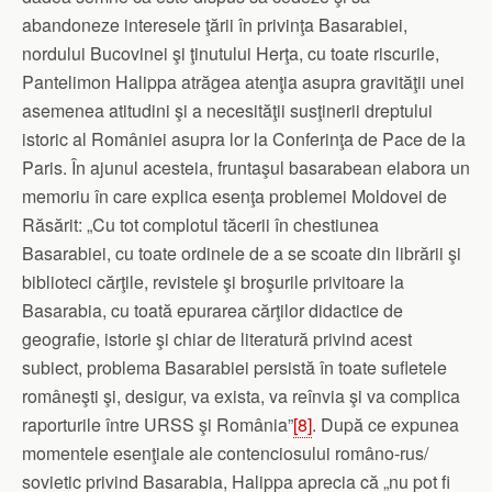
abandoneze interesele ţării în privinţa Basarabiei,
nordului Bucovinei şi ţinutului Herţa, cu toate riscurile,
Pantelimon Halippa atrăgea atenţia asupra gravităţii unei
asemenea atitudini şi a necesităţii susţinerii dreptului
istoric al României asupra lor la Conferinţa de Pace de la
Paris. În ajunul acesteia, fruntaşul basarabean elabora un
memoriu în care explica esenţa problemei Moldovei de
Răsărit: „Cu tot complotul tăcerii în chestiunea
Basarabiei, cu toate ordinele de a se scoate din librării şi
biblioteci cărţile, revistele şi broşurile privitoare la
Basarabia, cu toată epurarea cărţilor didactice de
geografie, istorie şi chiar de literatură privind acest
subiect, problema Basarabiei persistă în toate sufletele
româ­neşti şi, desigur, va exista, va reînvia şi va complica
raporturile între URSS şi România”
[8]
. După ce expunea
momentele esenţiale ale contenciosului româno-rus/
sovietic privind Basarabia, Halippa aprecia că „nu pot fi