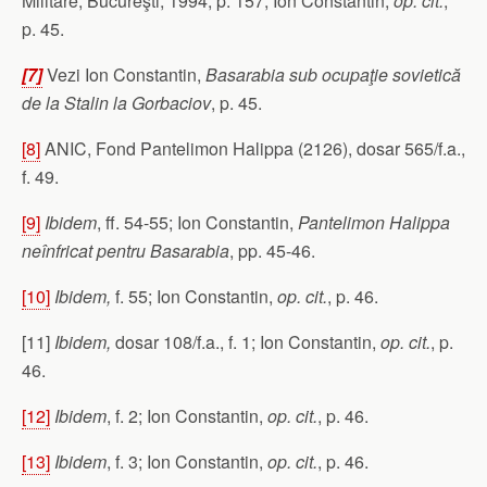
Militare, Bucureşti, 1994, p. 157; Ion Constantin,
op. cit.
,
p. 45.
[7]
Vezi Ion Constantin,
Basarabia sub ocupaţie sovietică
de la Stalin
la Gorbaciov
, p. 45.
[8]
ANIC, Fond Pantelimon Halippa (2126), dosar 565/f.a.,
f. 49.
[9]
Ibidem
, ff. 54-55; Ion Constantin,
Pantelimon Halippa
neînfricat pentru Basarabia
, pp. 45-46.
[10]
Ibidem,
f. 55; Ion Constantin,
op. cit.
, p. 46.
[11]
Ibidem,
dosar 108/f.a., f. 1; Ion Constantin,
op. cit.
, p.
46.
[12]
Ibidem
, f. 2; Ion Constantin,
op. cit.
, p. 46.
[13]
Ibidem
, f. 3; Ion Constantin,
op. cit.
, p. 46.