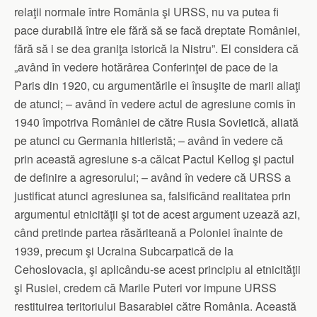
relaţii normale între România şi URSS, nu va putea fi
pace durabilă între ele fără să se facă dreptate Români­ei,
fără să i se dea graniţa istorică la Nistru”. El considera că
„având în vedere hotărârea Conferinţei de pace de la
Paris din 1920, cu argumentările ei însuşite de marii aliaţi
de atunci; – având în vedere actul de agresiune comis în
1940 împotriva României de către Rusia Sovietică, aliată
pe atunci cu Germania hitleristă; – având în vedere că
prin această agresiune s‑a călcat Pactul Kellog şi pactul
de definire a agresorului; – având în vedere că URSS a
justificat atunci agresiunea sa, falsificând realitatea prin
argumentul etnicităţii şi tot de acest argument uzează azi,
când pretinde partea răsăriteană a Polo­niei înainte de
1939, precum şi Ucraina Subcarpatică de la
Cehoslovacia, şi aplicându‑se acest principiu al etnicităţii
şi Rusiei, credem că Marile Puteri vor impune URSS
restituirea teri­toriului Basarabiei către România. Această