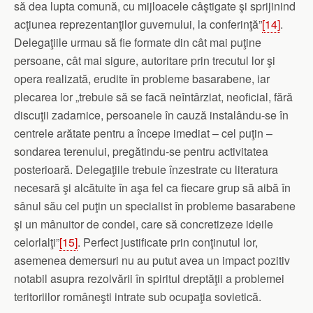
să dea lupta comună, cu mijloacele câştigate şi sprijinind
acţiunea reprezentanţilor guvernului, la conferinţă”
[14]
.
Delegaţiile urmau să fie formate din cât mai puţine
persoane, cât mai sigure, autoritare prin trecutul lor şi
opera realizată, erudite în probleme basarabene, iar
plecarea lor „trebuie să se facă neîntârziat, neoficial, fără
discuţii zadarnice, persoanele în cauză instalându‑se în
centrele arătate pentru a începe imediat – cel puţin –
sondarea terenului, pregătindu‑se pentru activitatea
posterioară. Delegaţiile trebuie înzestrate cu literatura
necesară şi alcătuite în aşa fel ca fiecare grup să aibă în
sânul său cel puţin un specialist în probleme basarabene
şi un mânuitor de condei, care să concretizeze ideile
celorlalţi”
[15]
. Perfect justificate prin conţinutul lor,
asemenea demersuri nu au putut avea un impact pozitiv
notabil asupra rezolvării în spiritul dreptăţii a problemei
teritoriilor româneşti intrate sub ocupaţia sovietică.