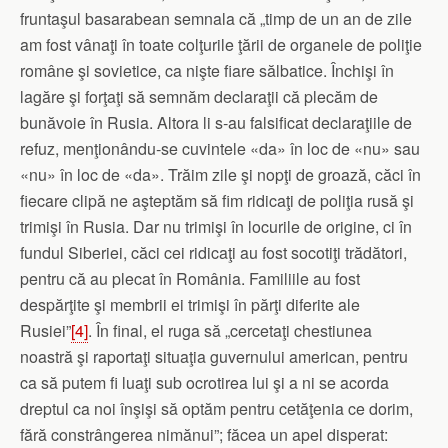
fruntaşul basarabean semnala că „timp de un an de zile
am fost vânaţi în toate colţurile ţării de organele de poliţie
române şi sovietice, ca nişte fiare sălbatice. Închişi în
lagăre şi forţaţi să semnăm declaraţii că plecăm de
bunăvoie în Rusia. Altora li s‑au falsificat declaraţiile de
refuz, menţionându‑se cuvintele «da» în loc de «nu» sau
«nu» în loc de «da». Trăim zile şi nopţi de groază, căci în
fiecare clipă ne aşteptăm să fim ridicaţi de poliţia rusă şi
trimişi în Rusia. Dar nu trimişi în locurile de origine, ci în
fundul Siberiei, căci cei ridicaţi au fost socotiţi trădători,
pentru că au plecat în România. Familiile au fost
despărţite şi membrii ei trimişi în părţi diferite ale
Rusiei”
[4]
. În final, el ruga să „cercetaţi chestiunea
noastră şi raportaţi situaţia guvernului american, pentru
ca să putem fi luaţi sub ocrotirea lui şi a ni se acorda
dreptul ca noi înşişi să optăm pentru cetăţenia ce dorim,
fără constrângerea nimănui”; făcea un apel disperat: