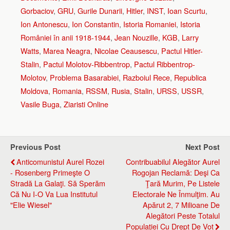
Gorbaciov
,
GRU
,
Gurile Dunarii
,
Hitler
,
INST
,
Ioan Scurtu
,
Ion Antonescu
,
Ion Constantin
,
Istoria Romaniei
,
Istoria
României în anii 1918-1944
,
Jean Nouzille
,
KGB
,
Larry
Watts
,
Marea Neagra
,
Nicolae Ceausescu
,
Pactul Hitler-
Stalin
,
Pactul Molotov-Ribbentrop
,
Pactul Ribben­trop-
Molotov
,
Problema Basarabiei
,
Razboiul Rece
,
Republica
Moldova
,
Romania
,
RSSM
,
Rusia
,
Stalin
,
URSS
,
USSR
,
Vasile Buga
,
Ziaristi Online
Previous Post
Next Post
Anticomunistul Aurel Rozei
Contribuabilul Alegător Aurel
- Rosenberg Primeşte O
Rogojan Reclamă: Deşi Ca
Stradă La Galaţi. Să Sperăm
Ţară Murim, Pe Listele
Că Nu I-O Va Lua Institutul
Electorale Ne Înmulţim. Au
"Elie Wiesel"
Apărut 2, 7 Milioane De
Alegători Peste Totalul
Populaţiei Cu Drept De Vot