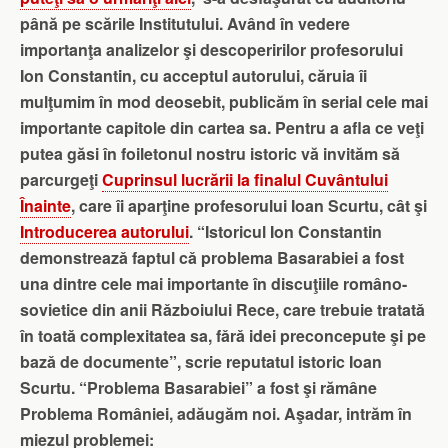
până pe scările Institutului. Având în vedere
importanţa analizelor şi descoperirilor profesorului
Ion Constantin, cu acceptul autorului, căruia îi
mulţumim în mod deosebit, publicăm în serial cele mai
importante capitole din cartea sa. Pentru a afla ce veţi
putea găsi în foiletonul nostru istoric vă invităm să
parcurgeţi
Cuprinsul lucrării la finalul Cuvântului
Înainte
, care îi aparţine profesorului Ioan Scurtu, cât şi
Introducerea autorului
. “Istoricul Ion Constantin
demonstreazǎ faptul cǎ problema Basarabiei a fost
una dintre cele mai importante în discuţiile româno-
sovietice din anii Rǎzboiului Rece, care trebuie tratatǎ
în toatǎ complexitatea sa, fǎrǎ idei preconcepute şi pe
bazǎ de documente”, scrie reputatul istoric Ioan
Scurtu. “Problema Basarabiei” a fost şi rămâne
Problema României, adăugăm noi. Aşadar, intrăm în
miezul problemei: