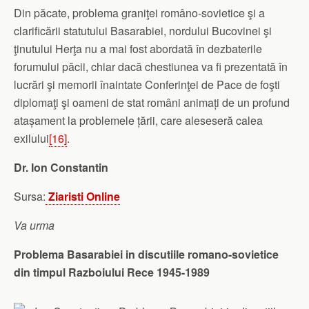
Din păcate, problema graniţei româno‑sovietice şi a
clarificării statutului Basarabiei, nordului Bucovinei şi
ţinutului Herţa nu a mai fost abordată în dezbaterile
forumului păcii, chiar dacă chestiunea va fi prezentată în
lucrări şi memorii înaintate Conferinţei de Pace de foşti
diplomaţi şi oameni de stat români animați de un profund
atașament la problemele țării, care aleseseră calea
exilului
[16]
.
Dr. Ion Constantin
Sursa:
Ziaristi Online
Va urma
Problema Basarabiei in discutiile romano-sovietice
din timpul Razboiului Rece 1945-1989