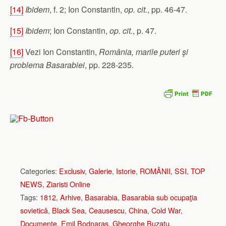
[14]
Ibidem
, f. 2; Ion Constantin,
op. cit.
, pp. 46-47.
[15]
Ibidem
; Ion Constantin,
op. cit.
, p. 47.
[16]
Vezi Ion Constantin,
România, marile puteri şi
problema Basarabiei
, pp. 228-235.
Categories:
Exclusiv
,
Galerie
,
Istorie
,
ROMÂNII
,
SSI
,
TOP
NEWS
,
Ziaristi Online
Tags:
1812
,
Arhive
,
Basarabia
,
Basarabia sub ocupaţia
sovieticǎ
,
Black Sea
,
Ceausescu
,
China
,
Cold War
,
Documente
,
Emil Bodnaras
,
Gheorghe Buzatu
,