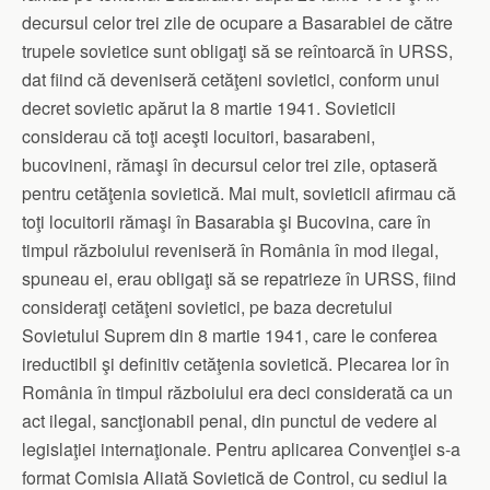
decursul celor trei zile de ocupare a Basarabiei de către
trupele sovietice sunt obligaţi să se reîntoarcă în URSS,
dat fiind că deveniseră cetăţeni sovietici, conform unui
decret sovietic apărut la 8 martie 1941. Sovieticii
considerau că toţi aceşti locuitori, basarabeni,
bucovineni, rămaşi în decursul celor trei zile, optaseră
pentru cetăţenia sovietică. Mai mult, sovieticii afirmau că
toţi locuitorii rămaşi în Basarabia şi Bucovina, care în
timpul războiului reveniseră în România în mod ilegal,
spuneau ei, erau obligaţi să se repatrieze în URSS, fiind
consideraţi cetăţeni sovietici, pe baza decretului
Sovietului Suprem din 8 martie 1941, care le conferea
ireductibil şi definitiv cetăţenia sovietică. Plecarea lor în
România în timpul războiului era deci considerată ca un
act ilegal, sancţionabil penal, din punctul de vedere al
legislaţiei internaţionale. Pentru aplicarea Convenţiei s‑a
format Comisia Aliată Sovietică de Control, cu sediul la