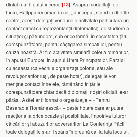
dintâi n‑ar fi putut încerca”
[13]
. Asupra modalităţii de
lucru, Halippa recomanda că, „la început, stând în diferite
centre, aceşti delegaţi vor duce o activitate particulară (în
contact direct cu reprezentanţii diplomatici), de studiere a
situaţiei şi pătrundere, sub orice formă, în societatea ţării
corespunzătoare, pentru câştigarea simpatiilor, pentru
cauza noastră. Ar fi o activitate similară celei a românilor,
în apusul Europei, în ajunul Unirii Principatelor. Paralel
cu aceasta (ca vechile organizaţii polone, sau ale
revoluţionarilor ruşi, de peste hotar), delegaţiile vor
menţine contact între ele, rămânând în ţările
corespunzătoare chiar dacă diplomaţii noştri oficiali le‑ar
părăsi. Astfel ar fi format o organizaţie – «Pentru
Basarabia Românească» – peste hotare care ar putea
reacţiona la orice ocazie şi posibilitate, împotriva tuturor
călcărilor şi abuzurilor adversarilor. La Conferinţa Păcii
toate delegaţiile s‑ar fi strâns împreună ca, la faţa locului,