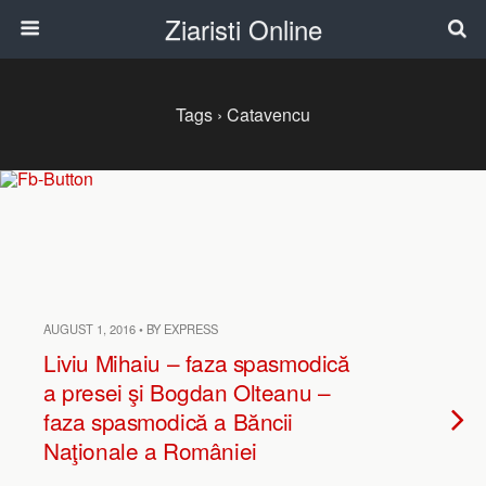
Ziaristi Online
Tags › Catavencu
AUGUST 1, 2016 • BY EXPRESS
Liviu Mihaiu – faza spasmodică
a presei şi Bogdan Olteanu –
faza spasmodică a Băncii
Naţionale a României