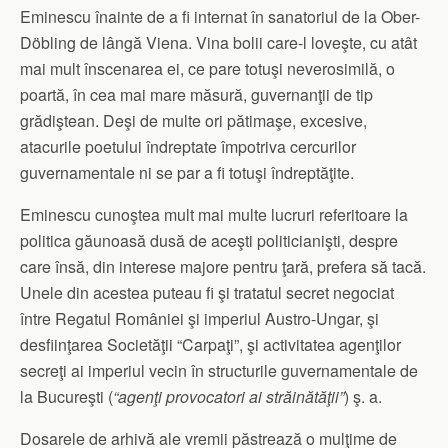
Eminescu înainte de a fi internat în sanatoriul de la Ober-
Döbling de lângă Viena. Vina bolii care-l loveşte, cu atât
mai mult înscenarea ei, ce pare totuşi neverosimilă, o
poartă, în cea mai mare măsură, guvernanţii de tip
grădiştean. Deşi de multe ori pătimaşe, excesive,
atacurile poetului îndreptate împotriva cercurilor
guvernamentale ni se par a fi totuşi îndreptăţite.
Eminescu cunoştea mult mai multe lucruri referitoare la
politica găunoasă dusă de aceşti politicianişti, despre
care însă, din interese majore pentru ţară, prefera să tacă.
Unele din acestea puteau fi şi tratatul secret negociat
între Regatul României şi imperiul Austro-Ungar, şi
desfiinţarea Societăţii “Carpaţi”, şi activitatea agenţilor
secreţi ai imperiul vecin în structurile guvernamentale de
la Bucureşti (
“agenţi provocatori ai străinătăţii”
) ş. a.
Dosarele de arhivă ale vremii păstrează o mulţime de