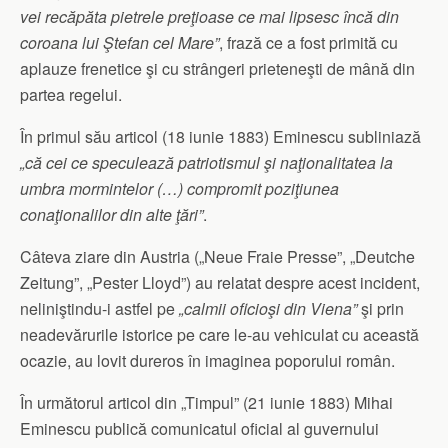
vei recăpăta pietrele preţioase ce mai lipsesc încă din
coroana lui Ştefan cel Mare”
, frază ce a fost primită cu
aplauze frenetice şi cu strângeri prieteneşti de mână din
partea regelui.
În primul său articol (18 iunie 1883) Eminescu subliniază
„că cei ce speculează patriotismul şi naţionalitatea la
umbra mormintelor (…) compromit poziţiunea
conaţionalilor din alte ţări”
.
Câteva ziare din Austria („Neue Fraie Presse”, „Deutche
Zeitung”, „Pester Lloyd”) au relatat despre acest incident,
neliniştindu-i astfel pe
„calmii oficioşi din Viena”
şi prin
neadevărurile istorice pe care le-au vehiculat cu această
ocazie, au lovit dureros în imaginea poporului român.
În următorul articol din „Timpul” (21 iunie 1883) Mihai
Eminescu publică comunicatul oficial al guvernului