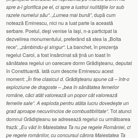
spre a-l glorifica pe el, ci spre a lustrui nulităţile lor sub
razele numelui său”
.
„Lumea mai bună”
, după cum
notează Eminescu, nici nu a luat parte la această
serbare. Poetul, deşi venise la Iaşi, n-a participat la
dezvelirea monumentului, preferând să stea la „Bolta
rece”,
„zâmbindu-şi singur”
. La banchet, în prezenţa
regelui Carol, a fost însărcinat să ţină un toast în
sănătatea regelui un oarecare domn Grădişteanu, deputat
în Constituantă. Iată cum descrie Eminescu acest
moment:
„În fine clasicul d. Grădişteanu spune că – într-o
exploziune de dragoste – „bea în sănătatea femeilor
române, căci atât valorează un popor cât valorează
femeile sale”. A esploda pentru atâta lucru dovedeşte un
grad aproape necuviincios de combustibilitate”
. Tot atunci
domnul Grădişteanu se adresează regelui cu următoarea
frază:
„Eu văd în Maiestatea Ta nu pe regele României, ci
pe regele românilor, cu concursul cărora Maiestatea Ta