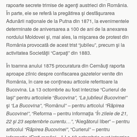
rapoarte secrete trimise de agenţi austrieci din România.
În parte, ele se referă la pregătirea şi desfăşurarea
Adunării naţionale de la Putna din 1871, la evenimentele
determinate de aniversarea a 100 de ani de la anexarea
nordului Moldovei şi, mai ales, la mişcarea de protest din
România provocată de acest trist “jubileu”, precum şi la
activitatea Societăţii “Carpaţi” din 1883.
În toamna anului 1875 procuratura din Cernăuţi raporta
aproape zilnic despre confiscarea gazetelor venite din
România, în care se conţineau articole referitoare la
Bucovina. La 13 octombrie au fost interzise “Curierul de
Iaşi” pentru articolele “
Bucovina”, “La jubileul Bucovinei”
şi
“La Bucovina”
, “Românul” – pentru articolul
“Răpirea
Bucovinei”
, “Reforma – pentru informaţia
“În zilele de 21,
22 şi 23 septembrie curentu…”
, “Alegătorul liber” – pentru
articolul
“Răpirea Bucovinei”
, “Curierul” – pentru