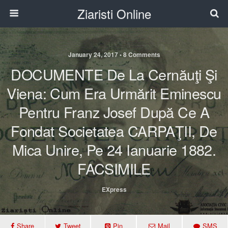
Ziaristi Online
January 24, 2017 • 8 Comments
DOCUMENTE De La Cernăuţi Şi
Viena: Cum Era Urmărit Eminescu
Pentru Franz Josef După Ce A
Fondat Societatea CARPAŢII, De
Mica Unire, Pe 24 Ianuarie 1882.
FACSIMILE
EXpress
Share
Tweet
Pin
Mail
SMS