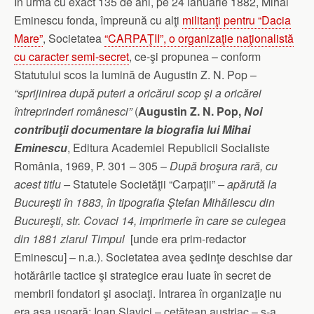
În urmă cu exact 135 de ani, pe 24 ianuarie 1882, Mihai
Eminescu fonda, împreună cu alţi
militanţi pentru “Dacia
Mare”
, Societatea
“CARPAŢII”, o organizaţie naţionalistă
cu caracter semi-secret
, ce-şi propunea – conform
Statutului scos la lumină de Augustin Z. N. Pop –
“sprijinirea după puteri a oricărui scop şi a oricărei
întreprinderi românesci”
(
Augustin Z. N. Pop,
Noi
contribuţii documentare la biografia lui Mihai
Eminescu
, Editura Academiei Republicii Socialiste
România, 1969, P. 301 – 305 –
După broşura rară, cu
acest titlu –
Statutele Societăţii “Carpaţii”
– apărută la
Bucureşti în 1883, în tipografia Ştefan Mihăilescu din
Bucureşti, str. Covaci 14, imprimerie în care se culegea
din 1881 ziarul Timpul
[unde era prim-redactor
Eminescu] – n.a.). Societatea avea şedinţe deschise dar
hotărârile tactice şi strategice erau luate în secret de
membrii fondatori şi asociaţi. Intrarea în organizaţie nu
era aşa uşoară; Ioan Slavici – cetăţean austriac – s-a