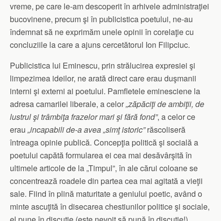
vreme, pe care le-am descoperit în arhivele administraţiei
bucovinene, precum şi în publicistica poetului, ne-au
îndemnat să ne exprimăm unele opinii în corelaţie cu
concluziile la care a ajuns cercetătorul Ion Filipciuc.
Publicistica lui Eminescu, prin strălucirea expresiei şi
limpezimea ideilor, ne arată direct care erau duşmanii
interni şi externi ai poetului. Pamfletele eminesciene la
adresa camarilei liberale, a celor
„zăpăciţi de ambiţii, de
lustrul şi trâmbiţa frazelor mari şi fără fond”
, a celor ce
erau
„incapabili de-a avea „simţ istoric”
răscoliseră
întreaga opinie publică. Concepţia politică şi socială a
poetului capătă formularea ei cea mai desăvârşită în
ultimele articole de la „Timpul”, în ale cărui coloane se
concentrează roadele din partea cea mai agitată a vieţii
sale. Fiind în plină maturitate a geniului poetic, având o
minte ascuţită în disecarea chestiunilor politice şi sociale,
el pune în discuţie (este nevoit să pună în discuţie!)