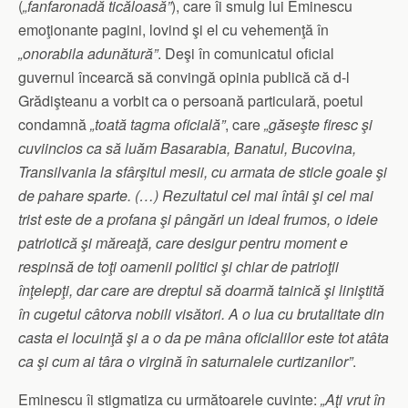
(
„fanfaronadă ticăloasă”
), care îi smulg lui Eminescu
emoţionante pagini, lovind şi el cu vehemenţă în
„onorabila adunătură”
. Deşi în comunicatul oficial
guvernul încearcă să convingă opinia publică că d-l
Grădişteanu a vorbit ca o persoană particulară, poetul
condamnă
„toată tagma oficială”
, care
„găseşte firesc şi
cuviincios ca să luăm Basarabia, Banatul, Bucovina,
Transilvania la sfârşitul mesii, cu armata de sticle goale şi
de pahare sparte. (…) Rezultatul cel mai întâi şi cel mai
trist este de a profana şi pângări un ideal frumos, o ideie
patriotică şi măreaţă, care desigur pentru moment e
respinsă de toţi oamenii politici şi chiar de patrioţii
înţelepţi, dar care are dreptul să doarmă tainică şi liniştită
în cugetul câtorva nobili visători. A o lua cu brutalitate din
casta ei locuinţă şi a o da pe mâna oficialilor este tot atâta
ca şi cum ai târa o virgină în saturnalele curtizanilor”
.
Eminescu îi stigmatiza cu următoarele cuvinte:
„Aţi vrut în