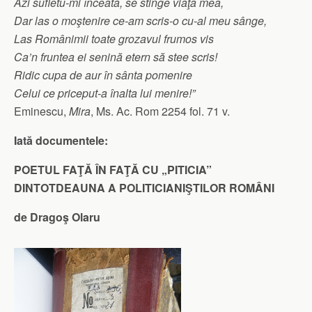
Azi sufletu-mi înceată, se stinge viaţa mea,
Dar las o moştenire ce-am scris-o cu-al meu sânge,
Las Românimii toate grozavul frumos vis
Ca’n fruntea ei senină etern să stee scris!
Ridic cupa de aur în sânta pomenire
Celui ce priceput-a înalta lui menire!”
Eminescu,
Mira
, Ms. Ac. Rom 2254 fol. 71 v.
Iată documentele:
POETUL FAŢĂ ÎN FAŢĂ CU „PITICIA”
DINTOTDEAUNA A POLITICIANIŞTILOR ROMÂNI
de Dragoş Olaru