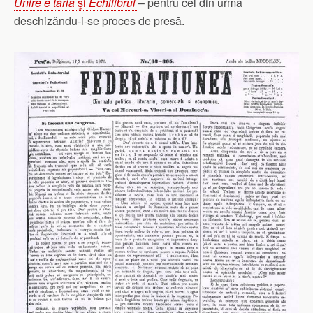
Unire e tăria
şi
Echilibrul
– pentru cel din urmă
deschizându-i-se proces de presă.