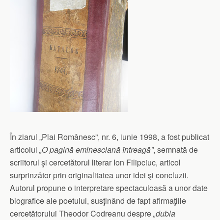
În ziarul „Plai Românesc”, nr. 6, iunie 1998, a fost publicat
articolul
„O pagină eminesciană întreagă”
, semnată de
scriitorul şi cercetătorul literar Ion Filipciuc, articol
surprinzător prin originalitatea unor idei şi concluzii.
Autorul propune o interpretare spectaculoasă a unor date
biografice ale poetului, susţinând de fapt afirmaţiile
cercetătorului Theodor Codreanu despre
„dubla