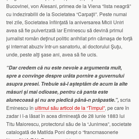
Bucovinei, von Alesani, primea de la Viena “lista neagră”
cu indezirabilii de la Societatea “Carpaţii”. Peste numai
trei zile, Societatea înfiinţată la aniversarea Micii Uniri
avea să fie pulverizată iar Eminescu să devină primul
jurnalist român deţinut politic anihilat prin cămaşa de forţă
şi internat abuziv într-un sanatoriu, al doctorului Şuţu,
unde, peste alţi şase ani, avea să fie ucis.
“Dar credem că nu este nevoie a argumenta mult,
spre a convinge despre urâta pornire a guvernului
asupra presei. Trebuie să-l aşteptăm de acum la alte
măsuri şi mai odioase, pentru că panta este
alunecoasă şi nu are piedică până-n prăpastie.”,
scria
Eminescu în
ultimul său articol de la “Timpul”
, pe care în
zadar i l-a lăsat în acea dimineaţă de 28 iunie 1883 lui
Titu Maiorescu, protectorul său de la “Junimea”, societate
catalogată de Matilda Poni drept o “francmasonerie