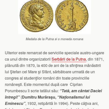
Medalia de la Putna si o moneda romana
Ulterior este remarcat de serviciile speciale austro-ungare
ca unul dintre organizatorii
Serbării de la Putna
, din 1871,
plănuită din 1870, la 400 de ani de la sfinţirea mănăstirii
lui Ştefan cel Mare şi Sfânt, sărbătoare urmată de un
congres al studenţilor români din toate provinciile
româneşti. Este momentul după care Ciprian
Porumbescu îi scrie tatălui său:
“Tată, am cântat Daciei
întregi!”
(
Dumitru Murăraşu,
“Naţionalismul lui
Eminescu”
, 1932, retipărită în 1994). Peste câţiva ani,