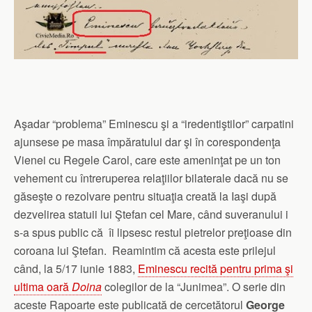
Aşadar “problema” Eminescu şi a “iredentiştilor” carpatini
ajunsese pe masa împăratului dar şi în corespondenţa
Vienei cu Regele Carol, care este ameninţat pe un ton
vehement cu întreruperea relaţiilor bilaterale dacă nu se
găseşte o rezolvare pentru situaţia creată la Iaşi după
dezvelirea statuii lui Ştefan cel Mare, când suveranului i
s-a spus public că îi lipsesc restul pietrelor preţioase din
coroana lui Ştefan. Reamintim că acesta este prilejul
când, la 5/17 iunie 1883,
Eminescu recită pentru prima şi
ultima oară
Doina
colegilor de la “Junimea”. O serie din
aceste Rapoarte este publicată de cercetătorul
George