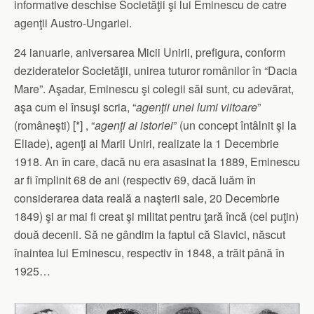
informative deschise Societăţii şi lui Eminescu de catre
agenţii Austro-Ungariei.
24 ianuarie, aniversarea Micii Unirii, prefigura, conform
dezideratelor Societăţii, unirea tuturor românilor în “Dacia
Mare”. Aşadar, Eminescu şi colegii săi sunt, cu adevărat,
aşa cum el însuşi scria, “
agenţii unei lumi viitoare
”
(româneşti) [*] , “
agenţi ai istoriei
” (un concept întâlnit şi la
Eliade), agenţi ai Marii Uniri, realizate la 1 Decembrie
1918. An în care, dacă nu era asasinat la 1889, Eminescu
ar fi împlinit 68 de ani (respectiv 69, dacă luăm în
considerarea data reală a naşterii sale, 20 Decembrie
1849) şi ar mai fi creat şi militat pentru ţară încă (cel puţin)
două decenii. Să ne gândim la faptul că Slavici, născut
înaintea lui Eminescu, respectiv în 1848, a trăit până în
1925…