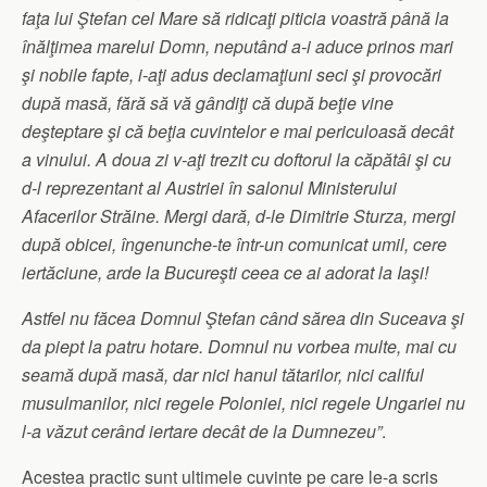
faţa lui Ştefan cel Mare să ridicaţi piticia voastră până la
înălţimea marelui Domn, neputând a-i aduce prinos mari
şi nobile fapte, i-aţi adus declamaţiuni seci şi provocări
după masă, fără să vă gândiţi că după beţie vine
deşteptare şi că beţia cuvintelor e mai periculoasă decât
a vinului. A doua zi v-aţi trezit cu doftorul la căpătâi şi cu
d-l reprezentant al Austriei în salonul Ministerului
Afacerilor Străine. Mergi dară, d-le Dimitrie Sturza, mergi
după obicei, îngenunche-te într-un comunicat umil, cere
iertăciune, arde la Bucureşti ceea ce ai adorat la Iaşi!
Astfel nu făcea Domnul Ştefan când sărea din Suceava şi
da piept la patru hotare. Domnul nu vorbea multe, mai cu
seamă după masă, dar nici hanul tătarilor, nici califul
musulmanilor, nici regele Poloniei, nici regele Ungariei nu
l-a văzut cerând iertare decât de la Dumnezeu”
.
Acestea practic sunt ultimele cuvinte pe care le-a scris