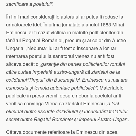
sacrificare a poetului”
.
În linii mari consideraţiile autorului ar putea fi reduse la
următoarele idei. În prima jumătate a anului 1883 Mihai
Eminescu ar fi căzut victimă în mâinile politicienilor din
tânărul Regat al României, precum şi ai celor din Austro-
Ungaria. „Nebunia” lui ar fi fost o înscenare a lor, iar
internarea poetului la sanatoriul vienez nu ar fi fost
altceva decât o
„garanţie din partea politicienilor români
către curtea imperială austro-ungară că ziaristul de la
cotidianul”Timpul” din Bucureşti M. Eminescu nu mai are
cunoscuta şi temuta autoritate publicistică”.
Materialele
publicate în presa vremii despre nebunia poetului ar fi
venit să convingă Viena că ziaristul Eminescu
„a fost
eliminat dintre riscurile dezvăluirii şi incriminării tratatului
secret dintre Regatul României şi Imperiul Austro-Ungar”
.
Câteva documente referitoare la Eminescu din acea