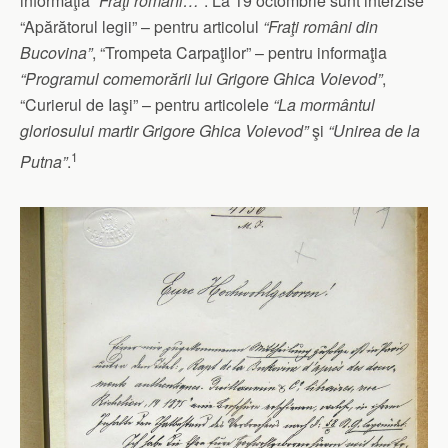
informaţia
“Fraţi români…”
. La 19 octombrie sunt interzise
“Apărătorul legii” – pentru articolul
“Fraţi români din
Bucovina”
, “Trompeta Carpaţilor” – pentru informaţia
“Programul comemorării lui Grigore Ghica Voievod”
,
“Curierul de Iaşi” – pentru articolele
“La mormântul
gloriosului martir Grigore Ghica Voievod”
şi
“Unirea de la
1
Putna”
.