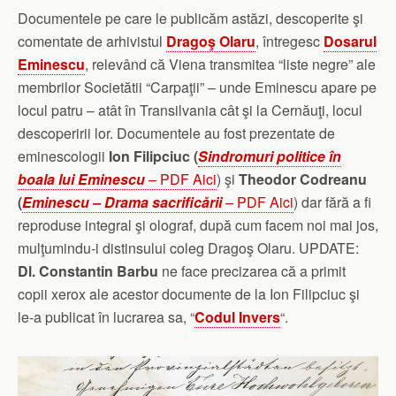
Documentele pe care le publicăm astăzi, descoperite şi
comentate de arhivistul
Dragoş Olaru
, întregesc
Dosarul
Eminescu
, relevând că Viena transmitea “liste negre” ale
membrilor Societătii “Carpaţii” – unde Eminescu apare pe
locul patru – atât în Transilvania cât şi la Cernăuţi, locul
descoperirii lor. Documentele au fost prezentate de
eminescologii
Ion Filipciuc (
Sindromuri politice în
boala lui Eminescu
– PDF Aici
) şi
Theodor Codreanu
(
Eminescu – Drama sacrificării
–
PDF Aici
) dar fără a fi
reproduse integral şi olograf, după cum facem noi mai jos,
mulţumindu-i distinsului coleg Dragoş Olaru. UPDATE:
Dl. Constantin Barbu
ne face precizarea că a primit
copii xerox ale acestor documente de la Ion Filipciuc şi
le-a publicat în lucrarea sa, “
Codul Invers
“.