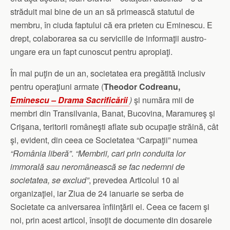
străduit mai bine de un an să primească statutul de
membru, în ciuda faptului că era prieten cu Eminescu. E
drept, colaborarea sa cu serviciile de informaţii austro-
ungare era un fapt cunoscut pentru apropiaţi.
În mai puţin de un an, societatea era pregătită inclusiv
pentru operaţiuni armate (
Theodor Codreanu,
Eminescu – Drama Sacrificării
)
şi număra mii de
membri din Transilvania, Banat, Bucovina, Maramureş şi
Crişana, teritorii româneşti aflate sub ocupaţie străină, cât
şi, evident, din ceea ce Societatea “Carpaţii” numea
“România liberă”
.
“Membrii, cari prin conduita lor
immorală sau neromânească se fac nedemni de
societatea, se exclud”
, prevedea Articolul 10 al
organizaţiei, iar Ziua de 24 ianuarie se serba de
Societate ca aniversarea înfiinţării ei. Ceea ce facem şi
noi, prin acest articol, însoţit de documente din dosarele