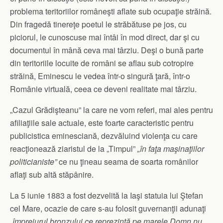
problema teritoriilor româneşti aflate sub ocupaţie străină.
Din fragedă tinereţe poetul le străbătuse pe jos, cu
piciorul, le cunoscuse mai întâi în mod direct, dar şi cu
documentul în mână ceva mai târziu. Deşi o bună parte
din teritoriile locuite de români se aflau sub cotropire
străină, Eminescu le vedea într-o singură ţară, într-o
Românie virtuală, ceea ce deveni realitate mai târziu.
„Cazul Grădişteanu” la care ne vom referi, mai ales pentru
afiliaţiile sale actuale, este foarte caracteristic pentru
publicistica eminesciană, dezvăluind violenţa cu care
reacţionează ziaristul de la „Timpul”
„în faţa maşinaţiilor
politicianiste”
ce nu ţineau seama de soarta românilor
aflaţi sub altă stăpânire.
La 5 iunie 1883 a fost dezvelită la Iaşi statuia lui Ştefan
cel Mare, ocazie de care s-au folosit guvernanţii adunaţi
„împrejurul bronzului ce reprezintă pe marele Domn nu