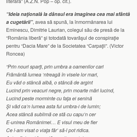
literară” (A.Z.N. Pop – op. cit.).
“Ideia naţională la dânsul era imaginea cea mai sfântă
a cugetării”
, avea să spună, la înmormânarea lui
Eminescu, Dimitrie Laurian, colegul său de presă de la
“România liberă” şi totodată tovarăşul de conspiraţie
pentru “Dacia Mare” de la Societatea “Carpaţii”.
(Victor
Roncea)
“Prin nouri sparţi, prin umbra a oamenilor cari
Frământă lumea ‘ntreagă în visele lor mari,
Eu văd o stâncă albă, o stâncă de argint
Lucind prin veacuri negre, prin moarte mări lucind,
Lucind peste morminte cu faţa ei senină
Şi văd ca’n lumea asta fui umbra-i de lumin;
Acea stâncă sublimă ce stă cu capu’n cer
E-unirea Românimei… E visul meu de fier
Ce l-am visat o viaţa făr’ să-l pot ridica.