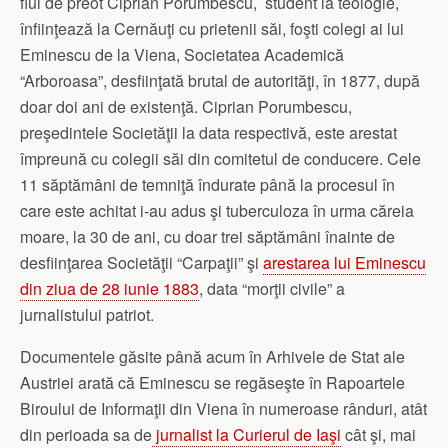
fiul de preot Ciprian Porumbescu, student la teologie,
înfiinţează la Cernăuţi cu prietenii săi, foşti colegi ai lui
Eminescu de la Viena, Societatea Academică
“Arboroasa”, desfiinţată brutal de autorităţi, în 1877, după
doar doi ani de existenţă. Ciprian Porumbescu,
preşedintele Societăţii la data respectivă, este arestat
împreună cu colegii săi din comitetul de conducere. Cele
11 săptămâni de temniţă îndurate până la procesul în
care este achitat i-au adus şi tuberculoza în urma căreia
moare, la 30 de ani, cu doar trei săptămâni înainte de
desfiinţarea Societăţii “Carpaţii” şi
arestarea lui Eminescu
din ziua de 28 iunie 1883
, data “morţii civile” a
jurnalistului patriot.
Documentele găsite până acum în Arhivele de Stat ale
Austriei arată că Eminescu se regăseşte în Rapoartele
Biroului de Informaţii din Viena în numeroase rânduri, atât
din perioada sa de
jurnalist la Curierul de Iaşi
cât şi, mai