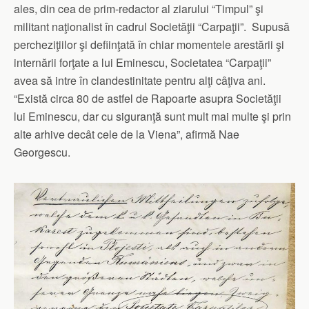
ales, din cea de prim-redactor al ziarului “Timpul” şi
militant naţionalist în cadrul Societăţii “Carpaţii”. Supusă
percheziţiilor şi defiinţată în chiar momentele arestării şi
internării forţate a lui Eminescu, Societatea “Carpaţii”
avea să intre în clandestinitate pentru alţi câţiva ani.
“Există circa 80 de astfel de Rapoarte asupra Societăţii
lui Eminescu, dar cu siguranţă sunt mult mai multe şi prin
alte arhive decât cele de la Viena”, afirmă Nae
Georgescu.