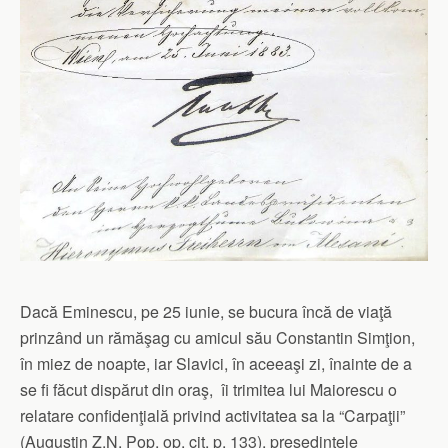
Dacă Eminescu, pe 25 iunie, se bucura încă de viaţă
prinzând un rămăşag cu amicul său Constantin Simţion,
în miez de noapte, iar Slavici, în aceeaşi zi, înainte de a
se fi făcut dispărut din oraş, îi trimitea lui Maiorescu o
relatare confidenţială privind activitatea sa la “Carpaţii”
(Augustin Z.N. Pop, op. cit, p. 133), preşedintele