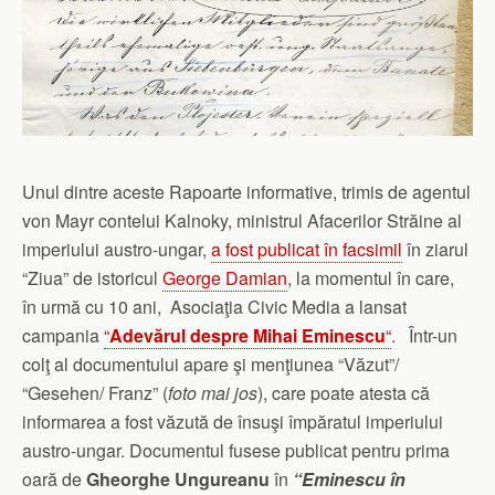
Unul dintre aceste Rapoarte informative, trimis de agentul
von Mayr contelui Kalnoky, ministrul Afacerilor Străine al
imperiului austro-ungar,
a fost publicat în facsimil
în ziarul
“Ziua” de istoricul
George Damian
, la momentul în care,
în urmă cu 10 ani, Asociaţia Civic Media a lansat
campania
“
Adevărul despre Mihai Eminescu
“
. Într-un
colţ al documentului apare şi menţiunea “Văzut”/
“Gesehen/ Franz” (
foto mai jos
), care poate atesta că
informarea a fost văzută de însuşi împăratul imperiului
austro-ungar. Documentul fusese publicat pentru prima
oară de
Gheorghe Ungureanu
în
“Eminescu în