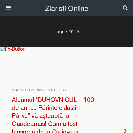
Ziaristi Online
Tags › 2019
NOVEMBER 22, 2019 • BY EXPRESS
Albumul “DUHOVNICUL – 100
de ani cu Părintele Justin
Pârvu” vă așteaptă la
Gaudeamus! Cum a fost
lansarea de la Craiova cu