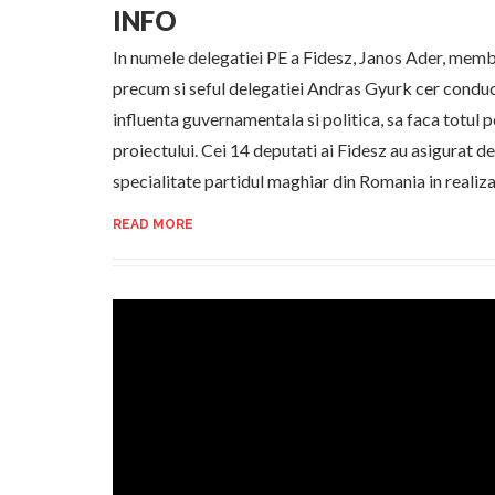
INFO
In numele delegatiei PE a Fidesz, Janos Ader, memb
precum si seful delegatiei Andras Gyurk cer condu
influenta guvernamentala si politica, sa faca totul 
proiectului. Cei 14 deputati ai Fidesz au asigurat de s
specialitate partidul maghiar din Romania in realiz
READ MORE