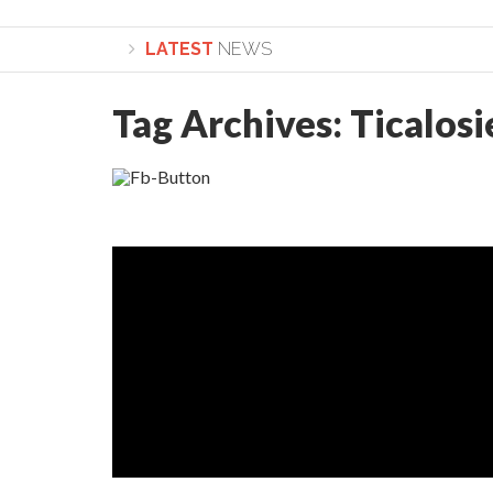
LATEST
NEWS
Tag Archives:
Ticalosi
Lepădarea de sine și urmarea lui Hristos. Cale