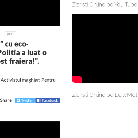
Ziaristi Online pe You Tube
1
8
 cu eco-
olitia a luat o
st fraiera!”.
? Activistul maghiar: Pentru
Ziaristi Online pe DailyMot
Share
Twitter
Facebook