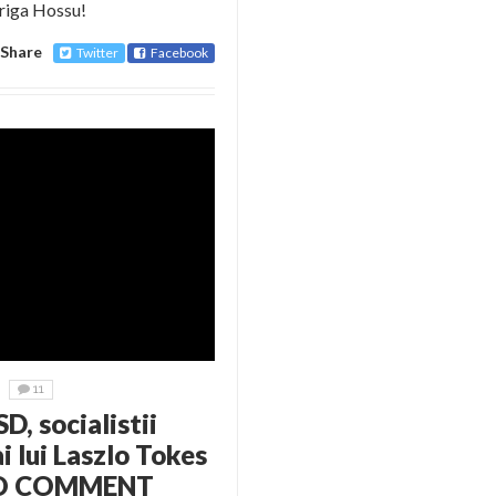
triga Hossu!
Share
Twitter
Facebook
11
D, socialistii
i lui Laszlo Tokes
. NO COMMENT