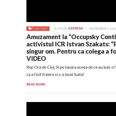
Eveniment
AUTHOR:
EXPRESS
-
NOVEMBER 7, 201
Amuzament la “Occupsky Conti”
activistul ICR Istvan Szakats: “P
singur om. Pentru ca colega a fo
VIDEO
Rep Ora de Cluj: Si pe tanara aceea de ce au luat-o
ca a fost fraiera si s-a lasat luata!
READ MORE