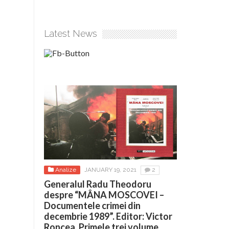
Latest News
Analize
JANUARY 19, 2021
2
Generalul Radu Theodoru
despre “MÂNA MOSCOVEI –
Documentele crimei din
decembrie 1989”. Editor: Victor
Roncea. Primele trei volume