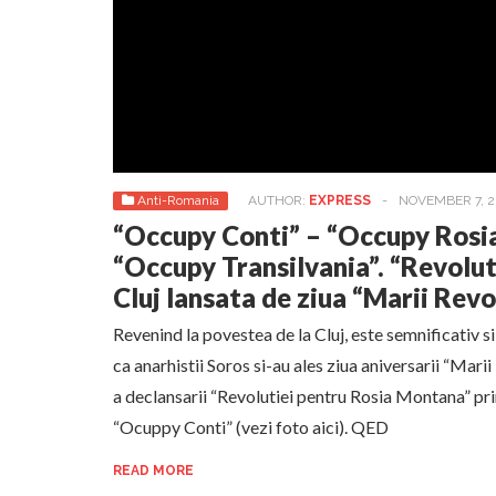
Anti-Romania
AUTHOR:
EXPRESS
-
NOVEMBER 7, 2
“Occupy Conti” – “Occupy Rosi
“Occupy Transilvania”. “Revolut
Cluj lansata de ziua “Marii Revo
Revenind la povestea de la Cluj, este semnificativ si
ca anarhistii Soros si-au ales ziua aniversarii “Marii
a declansarii “Revolutiei pentru Rosia Montana” pri
“Ocuppy Conti” (vezi foto aici). QED
READ MORE