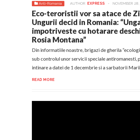
Anti-Romania
AUTHOR:
EXPRESS
-
NOVEMBER 28, 
Eco-teroristii vor sa atace de Z
Ungurii decid in Romania: “Unga
impotriveste cu hotarare deschi
Rosia Montana”
Din informatiile noastre, brigazi de gherila “ecologi
sub controlul unor servicii speciale antiromanesti, 
intinare a datei de 1 decembrie si a sarbatorii Marii 
READ MORE