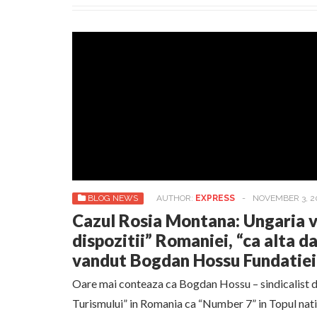
BLOG NEWS
AUTHOR:
EXPRESS
-
NOVEMBER 3, 2
Cazul Rosia Montana: Ungaria v
dispozitii” Romaniei, “ca alta da
vandut Bogdan Hossu Fundatiei 
Oare mai conteaza ca Bogdan Hossu – sindicalist d
Turismului” in Romania ca “Number 7” in Topul natio