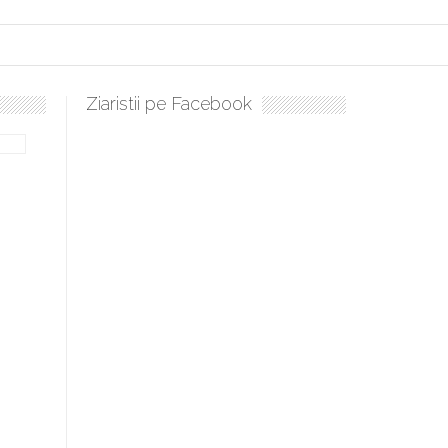
Ziaristii pe Facebook
Sculați, sculați, boieri mari! Sara Nukina are nevoie de ajutorul 