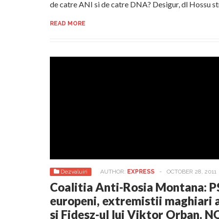
de catre ANI si de catre DNA? Desigur, dl Hossu s
READ MORE
Dezvaluiri
AUTHOR:
EXPRESS
-
OCTOBER 28, 2011
Coalitia Anti-Rosia Montana: PS
europeni, extremistii maghiari a
si Fidesz-ul lui Viktor Orban