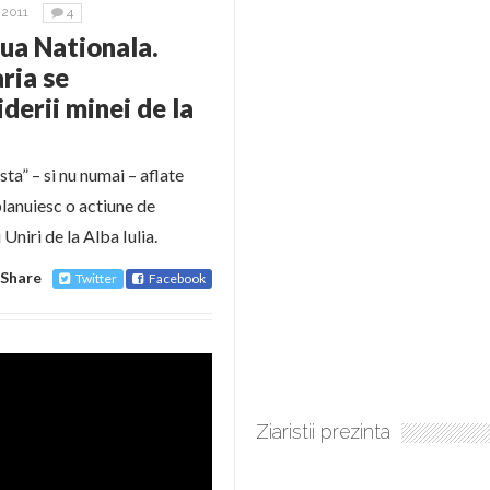
2011
4
iua Nationala.
ria se
derii minei de la
sta” – si nu numai – aflate
planuiesc o actiune de
Uniri de la Alba Iulia.
Share
Twitter
Facebook
Ziaristii prezinta