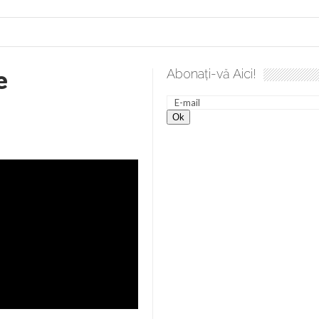
e
Abonați-vă Aici!
a spre desăvârșire. Gând de duminică de Elena Solunca Moise