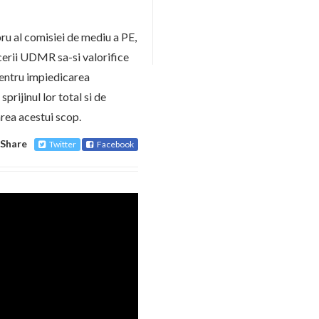
ru al comisiei de mediu a PE,
cerii UDMR sa-si valorifice
pentru impiedicarea
prijinul lor total si de
area acestui scop.
Share
Twitter
Facebook