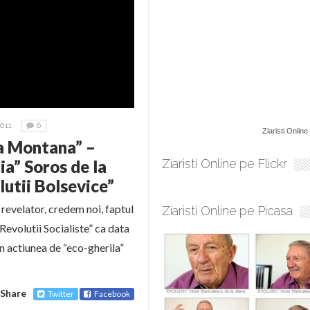
011
6
Ziaristi Online
a Montana” –
ia” Soros de la
Ziaristi Online pe Flickr
lutii Bolsevice”
 revelator, credem noi, faptul
Ziaristi Online pe Picasa
 Revolutii Socialiste” ca data
n actiunea de “eco-gherila”
Share
Twitter
Facebook