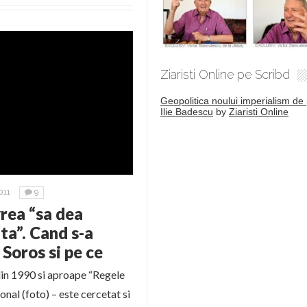
Ziaristi Online pe Scribd
Geopolitica noului imperialism de 
Ilie Badescu
by
Ziaristi Online
011
9
rea “sa dea
ta”. Cand s-a
Soros si pe ce
in 1990 si aproape “Regele
nal (foto) – este cercetat si