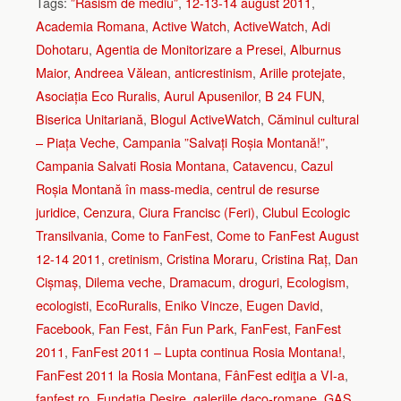
Tags:
”Rasism de mediu”
,
12-13-14 august 2011
,
Academia Romana
,
Active Watch
,
ActiveWatch
,
Adi
Dohotaru
,
Agentia de Monitorizare a Presei
,
Alburnus
Maior
,
Andreea Vălean
,
anticrestinism
,
Ariile protejate
,
Asociația Eco Ruralis
,
Aurul Apusenilor
,
B 24 FUN
,
Biserica Unitariană
,
Blogul ActiveWatch
,
Căminul cultural
– Piața Veche
,
Campania ”Salvați Roșia Montană!”
,
Campania Salvati Rosia Montana
,
Catavencu
,
Cazul
Roșia Montană în mass-media
,
centrul de resurse
juridice
,
Cenzura
,
Ciura Francisc (Feri)
,
Clubul Ecologic
Transilvania
,
Come to FanFest
,
Come to FanFest August
12-14 2011
,
cretinism
,
Cristina Moraru
,
Cristina Raț
,
Dan
Cișmaș
,
Dilema veche
,
Dramacum
,
droguri
,
Ecologism
,
ecologisti
,
EcoRuralis
,
Eniko Vincze
,
Eugen David
,
Facebook
,
Fan Fest
,
Fân Fun Park
,
FanFest
,
FanFest
2011
,
FanFest 2011 – Lupta continua Rosia Montana!
,
FanFest 2011 la Rosia Montana
,
FânFest ediţia a VI-a
,
fanfest.ro
,
Fundația Desire
,
galeriile daco-romane
,
GAS
,