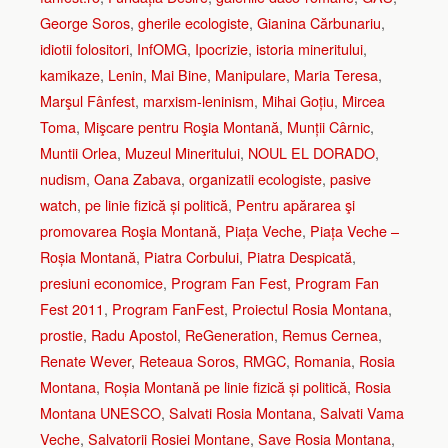
George Soros
,
gherile ecologiste
,
Gianina Cărbunariu
,
idiotii folositori
,
InfOMG
,
Ipocrizie
,
istoria mineritului
,
kamikaze
,
Lenin
,
Mai Bine
,
Manipulare
,
Maria Teresa
,
Marşul Fânfest
,
marxism-leninism
,
Mihai Goțiu
,
Mircea
Toma
,
Mişcare pentru Roşia Montană
,
Munții Cârnic
,
Muntii Orlea
,
Muzeul Mineritului
,
NOUL EL DORADO
,
nudism
,
Oana Zabava
,
organizatii ecologiste
,
pasive
watch
,
pe linie fizică și politică
,
Pentru apărarea şi
promovarea Roşia Montană
,
Piața Veche
,
Piața Veche –
Roșia Montană
,
Piatra Corbului
,
Piatra Despicată
,
presiuni economice
,
Program Fan Fest
,
Program Fan
Fest 2011
,
Program FanFest
,
Proiectul Rosia Montana
,
prostie
,
Radu Apostol
,
ReGeneration
,
Remus Cernea
,
Renate Wever
,
Reteaua Soros
,
RMGC
,
Romania
,
Rosia
Montana
,
Roșia Montană pe linie fizică și politică
,
Rosia
Montana UNESCO
,
Salvati Rosia Montana
,
Salvati Vama
Veche
,
Salvatorii Rosiei Montane
,
Save Rosia Montana
,