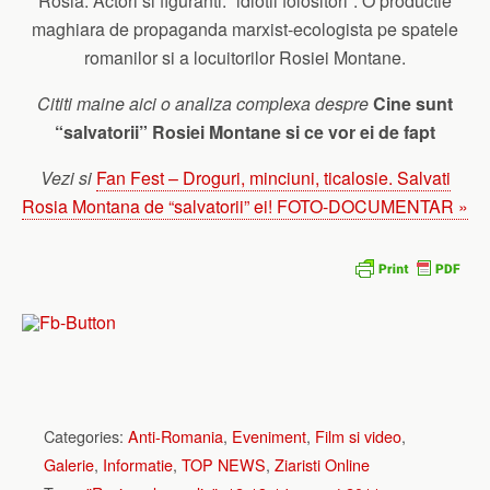
Rosia. Actori si figuranti: “idiotii folositori”. O productie
maghiara de propaganda marxist-ecologista pe spatele
romanilor si a locuitorilor Rosiei Montane.
Cititi maine aici o analiza complexa despre
Cine sunt
“salvatorii” Rosiei Montane
si ce vor ei de fapt
Vezi si
Fan Fest – Droguri, minciuni, ticalosie. Salvati
Rosia Montana de “salvatorii” ei! FOTO-DOCUMENTAR »
Categories:
Anti-Romania
,
Eveniment
,
Film si video
,
Galerie
,
Informatie
,
TOP NEWS
,
Ziaristi Online