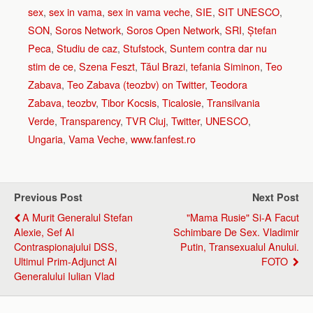
sex
,
sex in vama
,
sex in vama veche
,
SIE
,
SIT UNESCO
,
SON
,
Soros Network
,
Soros Open Network
,
SRI
,
Ștefan
Peca
,
Studiu de caz
,
Stufstock
,
Suntem contra dar nu
stim de ce
,
Szena Feszt
,
Tăul Brazi
,
tefania Siminon
,
Teo
Zabava
,
Teo Zabava (teozbv) on Twitter
,
Teodora
Zabava
,
teozbv
,
Tibor Kocsis
,
Ticalosie
,
Transilvania
Verde
,
Transparency
,
TVR Cluj
,
Twitter
,
UNESCO
,
Ungaria
,
Vama Veche
,
www.fanfest.ro
Previous Post
Next Post
A Murit Generalul Stefan
"Mama Rusie" Si-A Facut
Alexie, Sef Al
Schimbare De Sex. Vladimir
Contraspionajului DSS,
Putin, Transexualul Anului.
Ultimul Prim-Adjunct Al
FOTO
Generalului Iulian Vlad