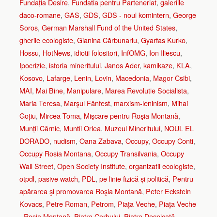
Fundația Desire
,
Fundatia pentru Parteneriat
,
galeriile
daco-romane
,
GAS
,
GDS
,
GDS - noul komintern
,
George
Soros
,
German Marshall Fund of the United States
,
gherile ecologiste
,
Gianina Cărbunariu
,
Gyarfas Kurko
,
Hossu
,
HotNews
,
idiotii folositori
,
InfOMG
,
Ion Iliescu
,
Ipocrizie
,
istoria mineritului
,
Janos Ader
,
kamikaze
,
KLA
,
Kosovo
,
Lafarge
,
Lenin
,
Lovin
,
Macedonia
,
Magor Csibi
,
MAI
,
Mai Bine
,
Manipulare
,
Marea Revolutie Socialista
,
Maria Teresa
,
Marşul Fânfest
,
marxism-leninism
,
Mihai
Goțiu
,
Mircea Toma
,
Mişcare pentru Roşia Montană
,
Munții Cârnic
,
Muntii Orlea
,
Muzeul Mineritului
,
NOUL EL
DORADO
,
nudism
,
Oana Zabava
,
Occupy
,
Occupy Conti
,
Occupy Rosia Montana
,
Occupy Transilvania
,
Occupy
Wall Street
,
Open Society Institute
,
organizatii ecologiste
,
otpdl
,
pasive watch
,
PDL
,
pe linie fizică și politică
,
Pentru
apărarea şi promovarea Roşia Montană
,
Peter Eckstein
Kovacs
,
Petre Roman
,
Petrom
,
Piața Veche
,
Piața Veche
- Roșia Montană
,
Piatra Corbului
,
Piatra Despicată
,