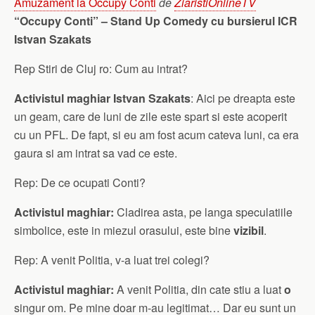
Amuzament la Occupy Conti
de
ZiaristiOnlineTV
“Occupy Conti” – Stand Up Comedy cu bursierul ICR
Istvan Szakats
Rep Stiri de Cluj ro: Cum au intrat?
Activistul maghiar Istvan Szakats
: Aici pe dreapta este
un geam, care de luni de zile este spart si este acoperit
cu un PFL. De fapt, si eu am fost acum cateva luni, ca era
gaura si am intrat sa vad ce este.
Rep: De ce ocupati Conti?
Activistul maghiar:
Cladirea asta, pe langa speculatiile
simbolice, este in miezul orasului, este bine
vizibil
.
Rep: A venit Politia, v-a luat trei colegi?
Activistul maghiar:
A venit Politia, din cate stiu a luat
o
singur om. Pe mine doar m-au legitimat… Dar eu sunt un