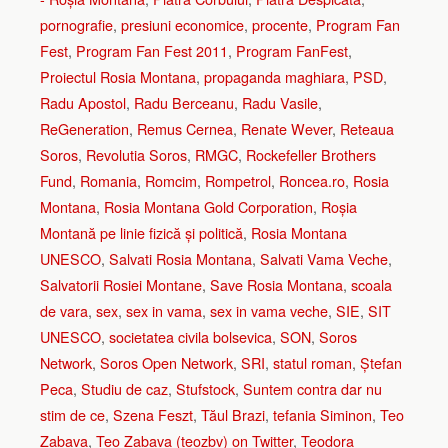
pornografie
,
presiuni economice
,
procente
,
Program Fan
Fest
,
Program Fan Fest 2011
,
Program FanFest
,
Proiectul Rosia Montana
,
propaganda maghiara
,
PSD
,
Radu Apostol
,
Radu Berceanu
,
Radu Vasile
,
ReGeneration
,
Remus Cernea
,
Renate Wever
,
Reteaua
Soros
,
Revolutia Soros
,
RMGC
,
Rockefeller Brothers
Fund
,
Romania
,
Romcim
,
Rompetrol
,
Roncea.ro
,
Rosia
Montana
,
Rosia Montana Gold Corporation
,
Roșia
Montană pe linie fizică și politică
,
Rosia Montana
UNESCO
,
Salvati Rosia Montana
,
Salvati Vama Veche
,
Salvatorii Rosiei Montane
,
Save Rosia Montana
,
scoala
de vara
,
sex
,
sex in vama
,
sex in vama veche
,
SIE
,
SIT
UNESCO
,
societatea civila bolsevica
,
SON
,
Soros
Network
,
Soros Open Network
,
SRI
,
statul roman
,
Ștefan
Peca
,
Studiu de caz
,
Stufstock
,
Suntem contra dar nu
stim de ce
,
Szena Feszt
,
Tăul Brazi
,
tefania Siminon
,
Teo
Zabava
,
Teo Zabava (teozbv) on Twitter
,
Teodora