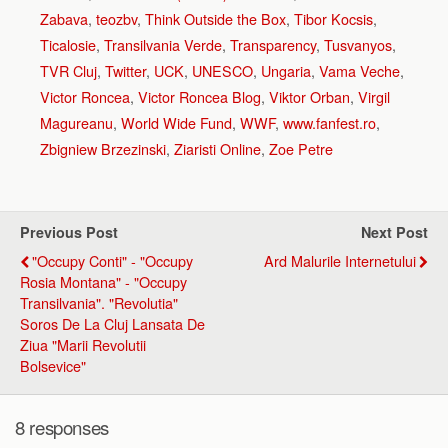
Zabava
,
teozbv
,
Think Outside the Box
,
Tibor Kocsis
,
Ticalosie
,
Transilvania Verde
,
Transparency
,
Tusvanyos
,
TVR Cluj
,
Twitter
,
UCK
,
UNESCO
,
Ungaria
,
Vama Veche
,
Victor Roncea
,
Victor Roncea Blog
,
Viktor Orban
,
Virgil
Magureanu
,
World Wide Fund
,
WWF
,
www.fanfest.ro
,
Zbigniew Brzezinski
,
Ziaristi Online
,
Zoe Petre
Previous Post
Next Post
"Occupy Conti" - "Occupy
Ard Malurile Internetului
Rosia Montana" - "Occupy
Transilvania". "Revolutia"
Soros De La Cluj Lansata De
Ziua "Marii Revolutii
Bolsevice"
8 responses