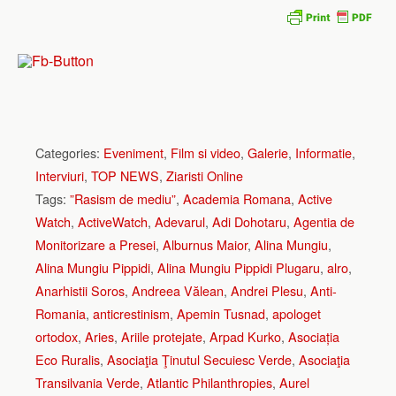
Categories:
Eveniment
,
Film si video
,
Galerie
,
Informatie
,
Interviuri
,
TOP NEWS
,
Ziaristi Online
Tags:
”Rasism de mediu”
,
Academia Romana
,
Active
Watch
,
ActiveWatch
,
Adevarul
,
Adi Dohotaru
,
Agentia de
Monitorizare a Presei
,
Alburnus Maior
,
Alina Mungiu
,
Alina Mungiu Pippidi
,
Alina Mungiu Pippidi Plugaru
,
alro
,
Anarhistii Soros
,
Andreea Vălean
,
Andrei Plesu
,
Anti-
Romania
,
anticrestinism
,
Apemin Tusnad
,
apologet
ortodox
,
Aries
,
Ariile protejate
,
Arpad Kurko
,
Asociația
Eco Ruralis
,
Asociaţia Ţinutul Secuiesc Verde
,
Asociaţia
Transilvania Verde
,
Atlantic Philanthropies
,
Aurel