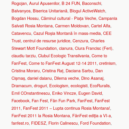
Rogojan
,
Aurul Apusenilor
,
B 24 FUN
,
Baconschi
,
Balvanyos
,
Biserica Unitariană
,
Blogul ActiveWatch
,
Bogdan Hossu
,
Căminul cultural - Piața Veche
,
Campania
Salvati Rosia Montana
,
Carmen Moldovan
,
Cartel Alfa
,
Catavencu
,
Cazul Roșia Montană în mass-media
,
CEE
Trust
,
centrul de resurse juridice
,
Cenzura
,
Charles
Stewart Mott Foundation
,
cianura
,
Ciura Francisc (Feri)
,
claudiu tarziu
,
Clubul Ecologic Transilvania
,
Come to
FanFest
,
Come to FanFest August 12-14 2011
,
cretinism
,
Cristina Moraru
,
Cristina Raț
,
Daciana Sarbu
,
Dan
Cișmaș
,
daniel daianu
,
Dilema veche
,
Dino Asanaj
,
Dramacum
,
droguri
,
Ecologism
,
ecologisti
,
EcoRuralis
,
Emil COnstantinescu
,
Eniko Vincze
,
Eugen David
,
Facebook
,
Fan Fest
,
Fân Fun Park
,
FanFest
,
FanFest
2011
,
FanFest 2011 – Lupta continua Rosia Montana!
,
FanFest 2011 la Rosia Montana
,
FânFest ediţia a VI-a
,
fanfest.ro
,
FIDESZ
,
Florin Calinescu
,
Ford Foundation
,